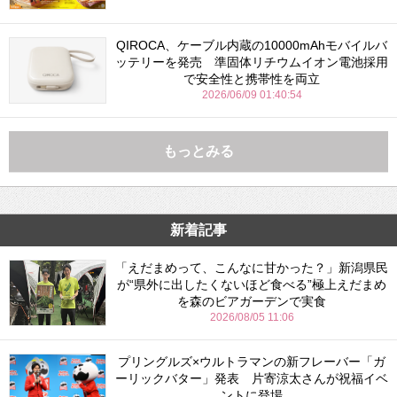
QIROCA、ケーブル内蔵の10000mAhモバイルバ
ッテリーを発売 準固体リチウムイオン電池採用
で安全性と携帯性を両立
2026/06/09 01:40:54
もっとみる
新着記事
「えだまめって、こんなに甘かった？」新潟県民
が“県外に出したくないほど食べる”極上えだまめ
を森のビアガーデンで実食
2026/08/05 11:06
プリングルズ×ウルトラマンの新フレーバー「ガ
ーリックバター」発表 片寄涼太さんが祝福イベ
ントに登場