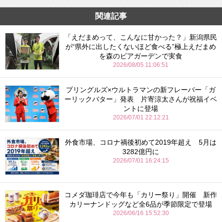
関連記事
「えだまめって、こんなに甘かった？」新潟県民
が“県外に出したくないほど食べる”極上えだまめ
を森のビアガーデンで実食
2026/08/05 11:06:51
プリングルズ×ウルトラマンの新フレーバー「ガ
ーリックバター」発表 片寄涼太さんが祝福イベ
ントに登場
2026/07/01 22:12:21
外食市場、コロナ禍後初めて2019年超え 5月は
3282億円に
2026/07/01 16:24:15
コメダ珈琲店で今年も「カリー祭り」開催 新作
カリーナンドッグなど全6品が季節限定で登場
2026/06/16 15:52:30