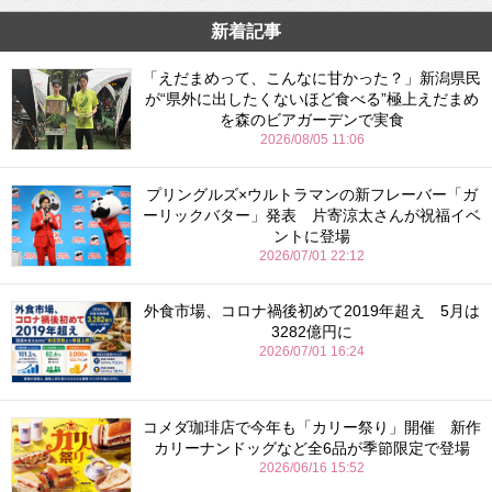
新着記事
「えだまめって、こんなに甘かった？」新潟県民
が“県外に出したくないほど食べる”極上えだまめ
を森のビアガーデンで実食
2026/08/05 11:06
プリングルズ×ウルトラマンの新フレーバー「ガ
ーリックバター」発表 片寄涼太さんが祝福イベ
ントに登場
2026/07/01 22:12
外食市場、コロナ禍後初めて2019年超え 5月は
3282億円に
2026/07/01 16:24
コメダ珈琲店で今年も「カリー祭り」開催 新作
カリーナンドッグなど全6品が季節限定で登場
2026/06/16 15:52