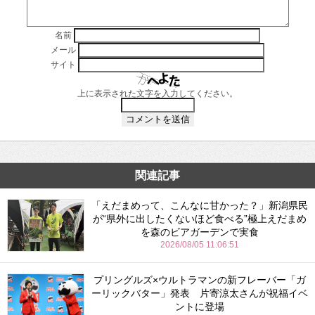
名前
メール
サイト
上に表示された文字を入力してください。
関連記事
「えだまめって、こんなに甘かった？」新潟県民
が“県外に出したくないほど食べる”極上えだまめ
を森のビアガーデンで実食
2026/08/05 11:06:51
プリングルズ×ウルトラマンの新フレーバー「ガ
ーリックバター」発表 片寄涼太さんが祝福イベ
ントに登場