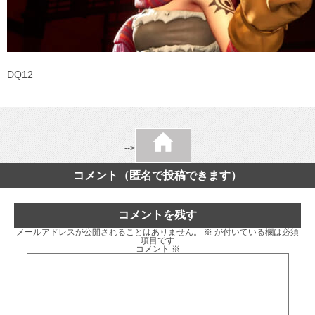
DQ12
-->
コメント（匿名で投稿できます）
コメントを残す
メールアドレスが公開されることはありません。
※
が付いている欄は必須
項目です
コメント
※