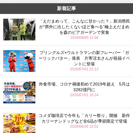
新着記事
「えだまめって、こんなに甘かった？」新潟県民
が“県外に出したくないほど食べる”極上えだまめ
を森のビアガーデンで実食
2026/08/05 11:06
プリングルズ×ウルトラマンの新フレーバー「ガ
ーリックバター」発表 片寄涼太さんが祝福イベ
ントに登場
2026/07/01 22:12
外食市場、コロナ禍後初めて2019年超え 5月は
3282億円に
2026/07/01 16:24
コメダ珈琲店で今年も「カリー祭り」開催 新作
カリーナンドッグなど全6品が季節限定で登場
2026/06/16 15:52