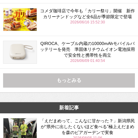
コメダ珈琲店で今年も「カリー祭り」開催 新作
カリーナンドッグなど全6品が季節限定で登場
2026/06/16 15:52:30
QIROCA、ケーブル内蔵の10000mAhモバイルバ
ッテリーを発売 準固体リチウムイオン電池採用
で安全性と携帯性を両立
2026/06/09 01:40:54
もっとみる
新着記事
「えだまめって、こんなに甘かった？」新潟県民
が“県外に出したくないほど食べる”極上えだまめ
を森のビアガーデンで実食
2026/08/05 11:06