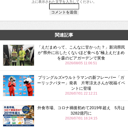
上に表示された文字を入力してください。
関連記事
「えだまめって、こんなに甘かった？」新潟県民
が“県外に出したくないほど食べる”極上えだまめ
を森のビアガーデンで実食
2026/08/05 11:06:51
プリングルズ×ウルトラマンの新フレーバー「ガ
ーリックバター」発表 片寄涼太さんが祝福イベ
ントに登場
2026/07/01 22:12:21
外食市場、コロナ禍後初めて2019年超え 5月は
3282億円に
2026/07/01 16:24:15