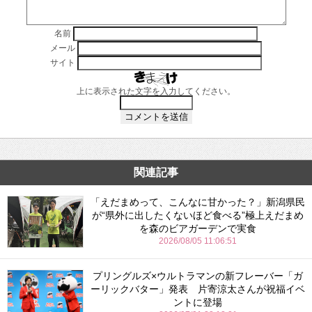
名前
メール
サイト
上に表示された文字を入力してください。
関連記事
「えだまめって、こんなに甘かった？」新潟県民
が“県外に出したくないほど食べる”極上えだまめ
を森のビアガーデンで実食
2026/08/05 11:06:51
プリングルズ×ウルトラマンの新フレーバー「ガ
ーリックバター」発表 片寄涼太さんが祝福イベ
ントに登場