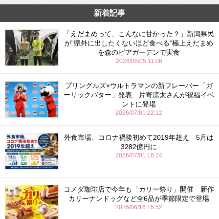
新着記事
「えだまめって、こんなに甘かった？」新潟県民
が“県外に出したくないほど食べる”極上えだまめ
を森のビアガーデンで実食
2026/08/05 11:06
プリングルズ×ウルトラマンの新フレーバー「ガ
ーリックバター」発表 片寄涼太さんが祝福イベ
ントに登場
2026/07/01 22:12
外食市場、コロナ禍後初めて2019年超え 5月は
3282億円に
2026/07/01 16:24
コメダ珈琲店で今年も「カリー祭り」開催 新作
カリーナンドッグなど全6品が季節限定で登場
2026/06/16 15:52