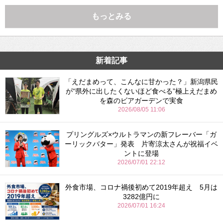
もっとみる
新着記事
「えだまめって、こんなに甘かった？」新潟県民
が“県外に出したくないほど食べる”極上えだまめ
を森のビアガーデンで実食
2026/08/05 11:06
プリングルズ×ウルトラマンの新フレーバー「ガ
ーリックバター」発表 片寄涼太さんが祝福イベ
ントに登場
2026/07/01 22:12
外食市場、コロナ禍後初めて2019年超え 5月は
3282億円に
2026/07/01 16:24