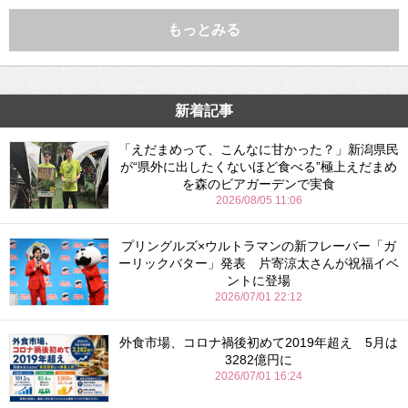
もっとみる
新着記事
「えだまめって、こんなに甘かった？」新潟県民
が“県外に出したくないほど食べる”極上えだまめ
を森のビアガーデンで実食
2026/08/05 11:06
プリングルズ×ウルトラマンの新フレーバー「ガ
ーリックバター」発表 片寄涼太さんが祝福イベ
ントに登場
2026/07/01 22:12
外食市場、コロナ禍後初めて2019年超え 5月は
3282億円に
2026/07/01 16:24