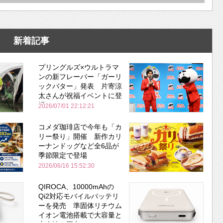
新着記事
プリングルズ×ウルトラマ
ンの新フレーバー「ガーリ
ックバター」発表 片寄涼
太さんが祝福イベントに登
場
2026/07/01 22:12:21
コメダ珈琲店で今年も「カ
リー祭り」開催 新作カリ
ーナンドッグなど全6品が
季節限定で登場
2026/06/16 15:52:30
QIROCA、10000mAhの
Qi2対応モバイルバッテリ
ーを発売 準固体リチウム
イオン電池搭載で大容量と