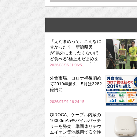
「えだまめって、こんなに
甘かった？」新潟県民
が“県外に出したくないほ
ど食べる”極上えだまめを
森のビアガーデンで実食
2026/08/05 11:06:51
外食市場、コロナ禍後初め
て2019年超え 5月は3282
億円に
2026/07/01 16:24:15
QIROCA、ケーブル内蔵の
10000mAhモバイルバッテ
リーを発売 準固体リチウ
ムイオン電池採用で安全性