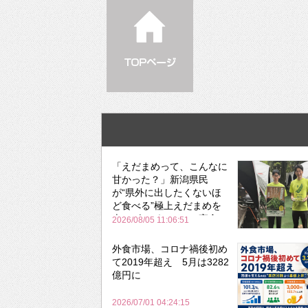
「えだまめって、こんなに
甘かった？」新潟県民
が“県外に出したくないほ
ど食べる”極上えだまめを
森のビアガーデンで実食
2026/08/05 11:06:51
外食市場、コロナ禍後初め
て2019年超え 5月は3282
億円に
2026/07/01 04:24:15