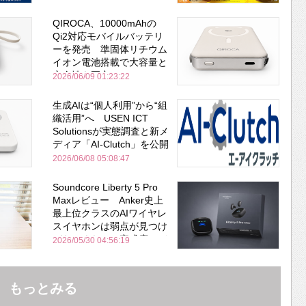
QIROCA、10000mAhの
Qi2対応モバイルバッテリ
ーを発売 準固体リチウム
イオン電池搭載で大容量と
安全性を両立
2026/06/09 01:23:22
生成AIは“個人利用”から“組
織活用”へ USEN ICT
Solutionsが実態調査と新メ
ディア「AI-Clutch」を公開
2026/06/08 05:08:47
Soundcore Liberty 5 Pro
Maxレビュー Anker史上
最上位クラスのAIワイヤレ
スイヤホンは弱点が見つけ
づらいくらいの完成度にび
2026/05/30 04:56:19
びった ノイキャン性能は
Bose並み
もっとみる