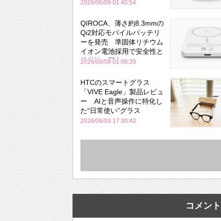
と携帯性を両立
2026/06/09 01:40:54
QIROCA、薄さ約8.3mmの
Qi2対応モバイルバッテリ
ーを発売 準固体リチウム
イオン電池採用で安全性と
携帯性を両立
2026/06/09 01:08:35
HTCのスマートグラス
「VIVE Eagle」製品レビュ
ー AIと音声操作に特化し
た“日常使い”グラス
2026/06/03 17:30:42
コメント