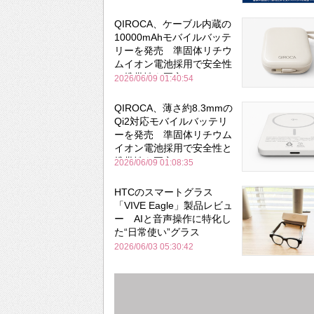
QIROCA、ケーブル内蔵の
10000mAhモバイルバッテ
リーを発売 準固体リチウ
ムイオン電池採用で安全性
と携帯性を両立
2026/06/09 01:40:54
QIROCA、薄さ約8.3mmの
Qi2対応モバイルバッテリ
ーを発売 準固体リチウム
イオン電池採用で安全性と
携帯性を両立
2026/06/09 01:08:35
HTCのスマートグラス
「VIVE Eagle」製品レビュ
ー AIと音声操作に特化し
た“日常使い”グラス
2026/06/03 05:30:42