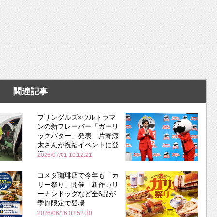
関連記事
プリングルズ×ウルトラマ
ンの新フレーバー「ガーリ
ックバター」発表 片寄涼
太さんが祝福イベントに登
場
2026/07/01 10:12:21
コメダ珈琲店で今年も「カ
リー祭り」開催 新作カリ
ーナンドッグなど全6品が
季節限定で登場
2026/06/16 03:52:30