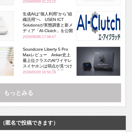
安全性を両立
2026/06/09 01:23:22
生成AIは“個人利用”から“組
織活用”へ USEN ICT
Solutionsが実態調査と新メ
ディア「AI-Clutch」を公開
2026/06/08 17:08:47
Soundcore Liberty 5 Pro
Maxレビュー Anker史上
最上位クラスのAIワイヤレ
スイヤホンは弱点が見つけ
づらいくらいの完成度にび
2026/05/30 16:56:19
びった ノイキャン性能は
Bose並み
もっとみる
（匿名で投稿できます）