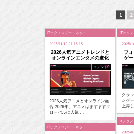
2026年のバレンタインは「自分で作って、想
1
2
ITテクノロジー・ネット
ITテク
2025/11/12 21:15:15
2025/1
2026人気アニメトレンドと
フォ
オンラインエンタメの進化
ゲー
コメント0
クラ
ンゲ
2026人気アニメとオンライン融
上昇し
合 2026年、アニメはますますグ
ローバルに人気 …
ITテク
ITテクノロジー・ネット
2025/0