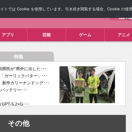
では Cookie を使用しています。引き続き閲覧する場合、Cookie の
について
広告掲載について
お問い合わせ
タレコミ
アプリ
芸能
ゲーム
アニメ
特集
県民が“県外に出した･･･
「ガーリックバター」･･･
新作カリーナンドッグ･･･
ルバッテリー･･･
-5.2×G･･･
tra･･･
供開･･･
その他
ム、”自分が今話し･･･