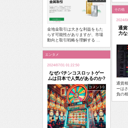
その他
2024/0
通貨
金地金取引は大きな利益をもた
力な
らす可能性がありますが、市場
動向と取引戦略を理解する …
エンタメ
2024/07/31 01:22:50
なぜパチンコスロットゲー
ムは日本で人気があるのか?
通貨
コメント0
ーは
負の相