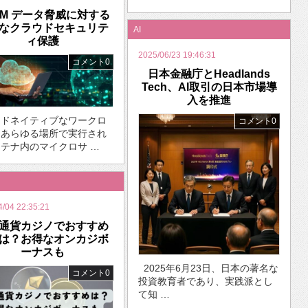
PM データ脅威に対する
なクラウドセキュリテ
AI
ィ保護
2025/06/23 19:46:31
コメント0
日本金融庁とHeadlands
Tech、AI取引の日本市場導
入を推進
ウドネイティブなワークロ
コメント0
、あらゆる場所で実行され
テナ内のマイクロサ …
4/04 22:35:21
通貨カジノでおすすめ
は？お得なオンカジボ
ーナスも
2025年6月23日、日本の著名な
コメント0
投資教育者であり、実践派とし
て知 …