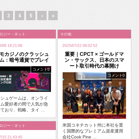
いを渡す」 TE･･･
3
4
5
›
»
ノロジー・ネット
その他
0/06 18:21:06
2025/07/22 08:02:52
モカジノのクラッシュ
重要｜CPCT × ゴールドマ
ム：暗号通貨でプレイ
ン・サックス、日本のスマ
ート取引時代の幕開け
コメント0
コメント0
ッシュゲームは、オンライ
ーム愛好者の間で人気が急
ており、戦略、タイ …
米国コネチカット州に本社を置
ノロジー・ネット
く国際的なプレミアム資産運用
会社Cook Pine …
7/15 21:43:45