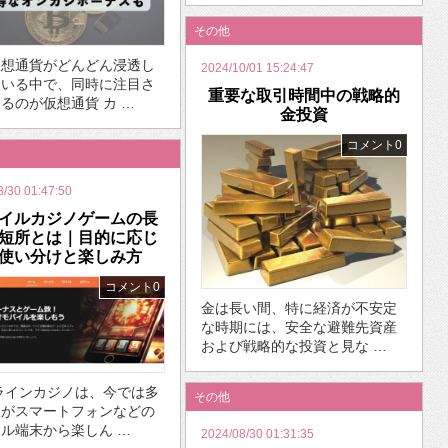
その他
仮想通貨がどんどん浸透し
2024/10/01 15:24:47
ている中で、同時に注目さ
重要な取引時間中の戦略的
るのが仮想通貨 カ …
金投資
コメント0
8/30 01:47:50
イルカジノゲームの長
短所とは｜目的に応じ
使い分けと楽しみ方
コメント0
金は長い間、特に経済が不安定
な時期には、安全な避難先資産
および戦略的な投資と見な …
ラインカジノは、今では多
その他
人がスマートフォンなどの
ル端末から楽しん …
2024/08/30 01:31:35