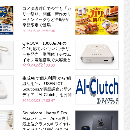
コメダ珈琲店で今年も「カ
リー祭り」開催 新作カリ
ーナンドッグなど全6品が
季節限定で登場
2026/06/16 15:52:30
QIROCA、10000mAhの
Qi2対応モバイルバッテリ
ーを発売 準固体リチウム
イオン電池搭載で大容量と
安全性を両立
2026/06/09 01:23:22
生成AIは“個人利用”から“組
織活用”へ USEN ICT
Solutionsが実態調査と新メ
ディア「AI-Clutch」を公開
2026/06/08 17:08:47
Soundcore Liberty 5 Pro
Maxレビュー Anker史上
最上位クラスのAIワイヤレ
スイヤホンは弱点が見つけ