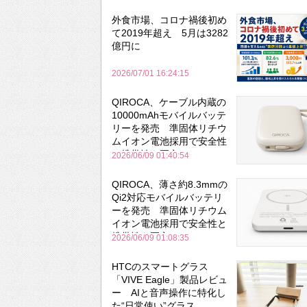
外食市場、コロナ禍後初め
て2019年超え 5月は3282
億円に
2026/07/01 16:24:15
QIROCA、ケーブル内蔵の
10000mAhモバイルバッテ
リーを発売 準固体リチウ
ムイオン電池採用で安全性
と携帯性を両立
2026/06/09 01:40:54
QIROCA、薄さ約8.3mmの
Qi2対応モバイルバッテリ
ーを発売 準固体リチウム
イオン電池採用で安全性と
携帯性を両立
2026/06/09 01:08:35
HTCのスマートグラス
「VIVE Eagle」製品レビュ
ー AIと音声操作に特化し
た“日常使い”グラス