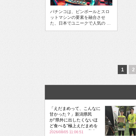
パチンコは、ピンボールとスロ
ットマシンの要素を融合させ
た、日本でユニークで人気の …
1
2
「えだまめって、こんなに
甘かった？」新潟県民
が“県外に出したくないほ
ど食べる”極上えだまめを
森のビアガーデンで実食
2026/08/05 11:06:51