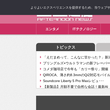
よりよいエクスペリエンスを提供するため、当ウェブサイト
ゴゴ通信
エンタメ
ITテクノロジー
トピックス
「えだまめって、こんなに甘かった？」新潟
プリングルズ×ウルトラマンの新フレーバー
コメダ珈琲店で今年も「カリー祭り」開催 
QIROCA、薄さ約8.3mmのQi2対応モバイ
Soundcore Liberty 5 Pro Maxレビュ･･･
【新製品】月額不要で自然な会話！最新AI（GPT
【次世代の没入感と生産性】VITURE Luma Ul
Geminiが音楽生成「Create music」機能提
挫折率8割の壁をAIで突破。ジャストシステ