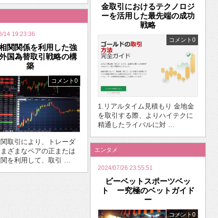
金取引におけるテクノロジ
ーを活用した最先端の成功
戦略
8/14 19:23:36
コメント0
相関関係を利用した強
外国為替取引戦略の構
築
コメント0
1.リアルタイム見積もり 金地金
を取引する際、よりハイテクに
精通したライバルに対 …
相関取引により、トレーダ
エンタメ
さまざまなペアの正または
関を利用して、取引 …
2024/07/26 23:55:51
ビーベットスポーツベッ
ト ー究極のベットガイド
ー
コメント0