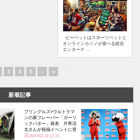
ビーベットはスポーツベットと
オンラインカジノが遊べる総合
エンターテ …
3
4
5
›
»
新着記事
プリングルズ×ウルトラマ
ンの新フレーバー「ガーリ
ックバター」発表 片寄涼
太さんが祝福イベントに登
場
2026/07/01 22:12:21