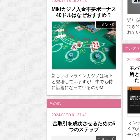
2024/12/18 19:27:53
Mikiカジノ入金不要ボーナス
40ドルはなぜおすすめ？
近年
コメント0
てき
れてい
エンタメ
2024/0
モバ
所と
新しいオンラインカジノは続々
た
と登場していますが、中でも特
に話題になっているのがM …
その他
2024/08/30 01:37:41
オン
金取引を成功させるための5
くの
つのステップ
モバイ
コメント0