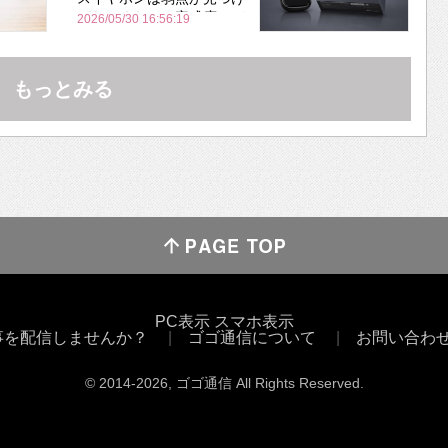
づらいくらいの完成度にび
2026/05/30 16:56:19
びった ノイキャン性能は
Bose並み
もっとみる
PC表示
スマホ表示
事を配信しませんか？
ゴゴ通信について
お問い合わ
© 2014
-2026
, ゴゴ通信 All Rights Reserved.