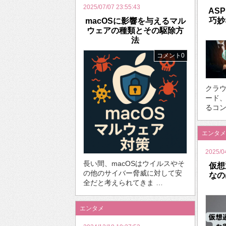
2025/07/07 23:55:43
AS
巧妙
macOSに影響を与えるマル
ウェアの種類とその駆除方
法
コメント0
クラ
ード
るコン
エンタメ
2025/0
長い間、macOSはウイルスやそ
仮想
の他のサイバー脅威に対して安
なの
全だと考えられてきま …
エンタメ