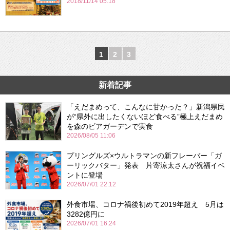
2018/11/14 05:18
1
2
3
新着記事
「えだまめって、こんなに甘かった？」新潟県民
が“県外に出したくないほど食べる”極上えだまめ
を森のビアガーデンで実食
2026/08/05 11:06
プリングルズ×ウルトラマンの新フレーバー「ガ
ーリックバター」発表 片寄涼太さんが祝福イベ
ントに登場
2026/07/01 22:12
外食市場、コロナ禍後初めて2019年超え 5月は
3282億円に
2026/07/01 16:24