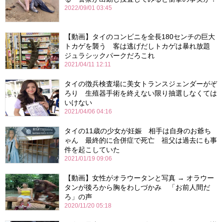
2022/09/01 03:45
【動画】タイのコンビニを全長180センチの巨大
トカゲを襲う 客は逃げだしトカゲは暴れ放題
ジュラシックパークだろこれ
2021/04/11 12:11
タイの徴兵検査場に美女トランスジェンダーがぞ
ろり 生殖器手術を終えない限り抽選しなくては
いけない
2021/04/06 04:16
タイの11歳の少女が妊娠 相手は自身のお爺ち
ゃん 最終的に合併症で死亡 祖父は過去にも事
件を起こしていた
2021/01/19 09:06
【動画】女性がオラウータンと写真 → オラウー
タンが後ろから胸をわしづかみ 「お前人間だ
ろ」の声
2020/11/20 05:18