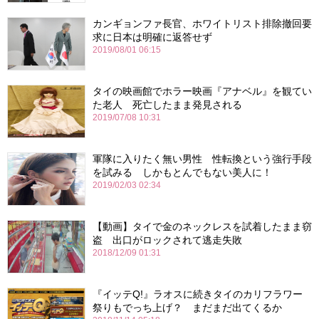
カンギョンファ長官、ホワイトリスト排除撤回要
求に日本は明確に返答せず
2019/08/01 06:15
タイの映画館でホラー映画『アナベル』を観てい
た老人 死亡したまま発見される
2019/07/08 10:31
軍隊に入りたく無い男性 性転換という強行手段
を試みる しかもとんでもない美人に！
2019/02/03 02:34
【動画】タイで金のネックレスを試着したまま窃
盗 出口がロックされて逃走失敗
2018/12/09 01:31
『イッテQ!』ラオスに続きタイのカリフラワー
祭りもでっち上げ？ まだまだ出てくるか