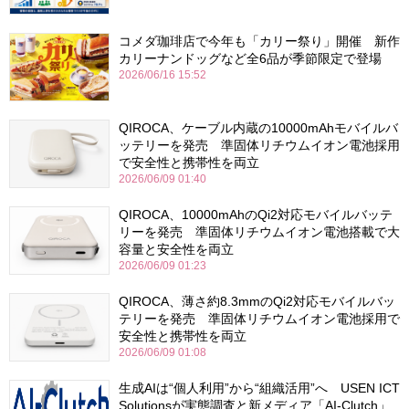
コメダ珈琲店で今年も「カリー祭り」開催 新作
カリーナンドッグなど全6品が季節限定で登場
2026/06/16 15:52
QIROCA、ケーブル内蔵の10000mAhモバイルバ
ッテリーを発売 準固体リチウムイオン電池採用
で安全性と携帯性を両立
2026/06/09 01:40
QIROCA、10000mAhのQi2対応モバイルバッテ
リーを発売 準固体リチウムイオン電池搭載で大
容量と安全性を両立
2026/06/09 01:23
QIROCA、薄さ約8.3mmのQi2対応モバイルバッ
テリーを発売 準固体リチウムイオン電池採用で
安全性と携帯性を両立
2026/06/09 01:08
生成AIは“個人利用”から“組織活用”へ USEN ICT
Solutionsが実態調査と新メディア「AI-Clutch」