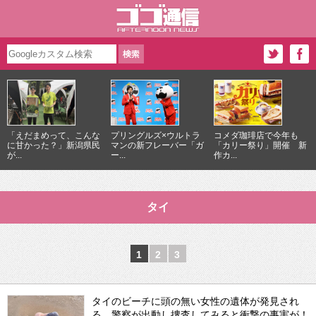
「えだまめって、こんな
プリングルズ×ウルトラ
コメダ珈琲店で今年も
に甘かった？」新潟県民
マンの新フレーバー「ガ
「カリー祭り」開催 新
が...
ー...
作カ...
タイ
1
2
3
タイのビーチに頭の無い女性の遺体が発見され
る 警察が出動し捜査してみると衝撃の事実が！