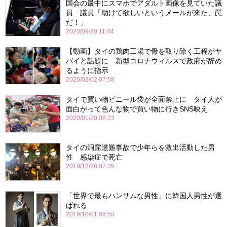
国会の最中にスマホでアダルト画像を見ていた議
員 議員「助けて欲しいというメールが来た、罠
だ！」
2020/09/30 11:44
【動画】タイの鶏肉工場で骨を取り除く工程がヤ
バイと話題に 新型コロナウィルスで政府が辞め
るように指示
2020/02/02 07:58
タイで買い物ビニール袋が全面禁止に タイ人が
面白がって色んな物で買い物に行きSNS映え
2020/01/20 08:23
タイの洞窟遭難事故で少年らを救出活動した男
性 感染症で死亡
2019/12/28 07:35
「世界で最もハンサムな男性」に韓国人男性が選
ばれる
2019/10/01 06:50