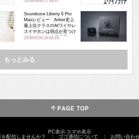
2026/06/08 17:08:47
Soundcore Liberty 5 Pro
Maxレビュー Anker史上
最上位クラスのAIワイヤレ
スイヤホンは弱点が見つけ
づらいくらいの完成度にび
2026/05/30 16:56:19
びった ノイキャン性能は
Bose並み
もっとみる
PC表示
スマホ表示
事を配信しませんか？
ゴゴ通信について
お問い合わ