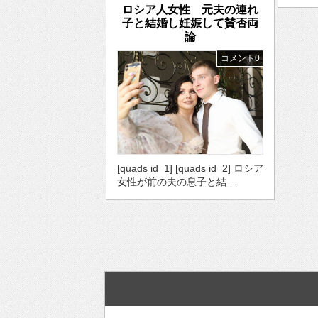
ロシア人女性 元夫の連れ
子と結婚し妊娠して賛否両
論
コメント0
[quads id=1] [quads id=2] ロシア
女性が前の夫の息子と結 …