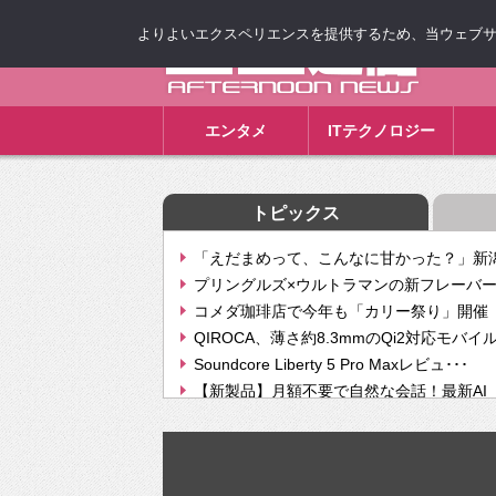
よりよいエクスペリエンスを提供するため、当ウェブサイト
ゴゴ通信
エンタメ
ITテクノロジー
トピックス
「えだまめって、こんなに甘かった？」新潟
プリングルズ×ウルトラマンの新フレーバー
コメダ珈琲店で今年も「カリー祭り」開催 
QIROCA、薄さ約8.3mmのQi2対応モバイ
Soundcore Liberty 5 Pro Maxレビュ･･･
【新製品】月額不要で自然な会話！最新AI（GPT
【次世代の没入感と生産性】VITURE Luma Ul
Geminiが音楽生成「Create music」機能提
挫折率8割の壁をAIで突破。ジャストシステ