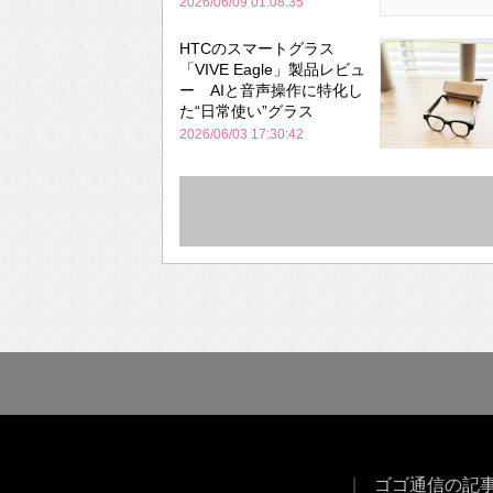
携帯性を両立
2026/06/09 01:08:35
HTCのスマートグラス
「VIVE Eagle」製品レビュ
ー AIと音声操作に特化し
た“日常使い”グラス
2026/06/03 17:30:42
ゴゴ通信の記