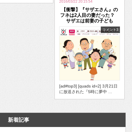
2016/03/22 20:15:54
【衝撃】『サザエさん』の
フネは2人目の妻だった？
サザエは前妻の子ども
コメント3
[ad#top3] [quads id=2] 3月21日
に放送された『5時に夢中 …
新着記事