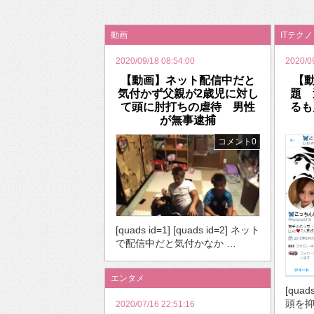
2026年のバレンタインは「自分で作って、想
動画
ITテク
2020/09/18 08:54:00
2020/0
【動画】ネット配信中だと
【
気付かず父親が2歳児に対し
題 
て頭に肘打ちの虐待 男性
るも
が無事逮捕
コメント0
[quads id=1] [quads id=2] ネット
で配信中だと気付かなか …
エンタメ
[quad
頭を抑
2020/07/16 22:51:16