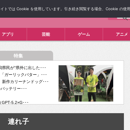
では Cookie を使用しています。引き続き閲覧する場合、Cookie の
について
広告掲載について
お問い合わせ
タレコミ
アプリ
芸能
ゲーム
アニメ
特集
県民が“県外に出した･･･
「ガーリックバター」･･･
新作カリーナンドッグ･･･
ルバッテリー･･･
-5.2×G･･･
tra･･･
供開･･･
連れ子
ム、”自分が今話し･･･