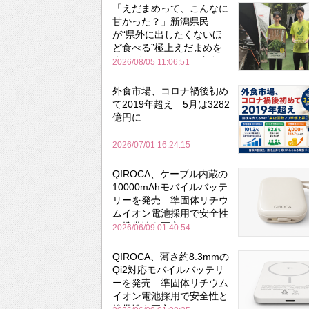
「えだまめって、こんなに
甘かった？」新潟県民
が“県外に出したくないほ
ど食べる”極上えだまめを
森のビアガーデンで実食
2026/08/05 11:06:51
外食市場、コロナ禍後初め
て2019年超え 5月は3282
億円に
2026/07/01 16:24:15
QIROCA、ケーブル内蔵の
10000mAhモバイルバッテ
リーを発売 準固体リチウ
ムイオン電池採用で安全性
と携帯性を両立
2026/06/09 01:40:54
QIROCA、薄さ約8.3mmの
Qi2対応モバイルバッテリ
ーを発売 準固体リチウム
イオン電池採用で安全性と