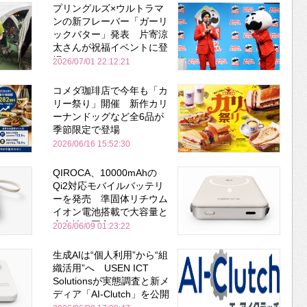
プリングルズ×ウルトラマ
ンの新フレーバー「ガーリ
ックバター」発表 片寄涼
太さんが祝福イベントに登
場
2026/07/01 22:12:21
コメダ珈琲店で今年も「カ
リー祭り」開催 新作カリ
ーナンドッグなど全6品が
季節限定で登場
2026/06/16 15:52:30
QIROCA、10000mAhの
Qi2対応モバイルバッテリ
ーを発売 準固体リチウム
イオン電池搭載で大容量と
安全性を両立
2026/06/09 01:23:22
生成AIは“個人利用”から“組
織活用”へ USEN ICT
Solutionsが実態調査と新メ
ディア「AI-Clutch」を公開