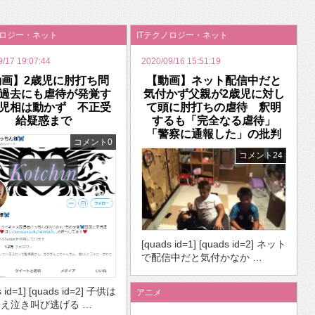
いを渡す」 TE･･･
ノロジー・ネット
ITテクノロジー・ネット
9/17 19:07:44
2020/09/16 15:51:19
動画】2歳児に肘打ち問
【動画】ネット配信中だと
過去にも虐待が発覚す
気付かず父親が2歳児に対し
児相は動かず 不正受
て頭に肘打ちの虐待 釈明
給疑惑まで
するも「完全なる虐待」
「警察に通報した」の批判
コメント0
コメント24
[quads id=1] [quads id=2] ネット
で配信中だと気付かなか …
s id=1] [quads id=2] 子供は
アニメ
え泣き叫び逃げる …