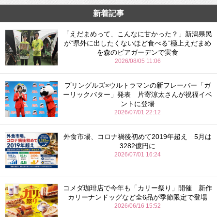
新着記事
「えだまめって、こんなに甘かった？」新潟県民
が“県外に出したくないほど食べる”極上えだまめ
を森のビアガーデンで実食
2026/08/05 11:06
プリングルズ×ウルトラマンの新フレーバー「ガ
ーリックバター」発表 片寄涼太さんが祝福イベ
ントに登場
2026/07/01 22:12
外食市場、コロナ禍後初めて2019年超え 5月は
3282億円に
2026/07/01 16:24
コメダ珈琲店で今年も「カリー祭り」開催 新作
カリーナンドッグなど全6品が季節限定で登場
2026/06/16 15:52