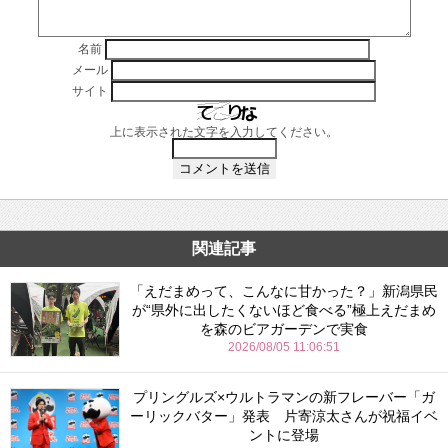
名前
メール
サイト
上に表示された文字を入力してください。
関連記事
「えだまめって、こんなに甘かった？」新潟県民
が“県外に出したくないほど食べる”極上えだまめ
を森のビアガーデンで実食
2026/08/05 11:06:51
プリングルズ×ウルトラマンの新フレーバー「ガ
ーリックバター」発表 片寄涼太さんが祝福イベ
ントに登場