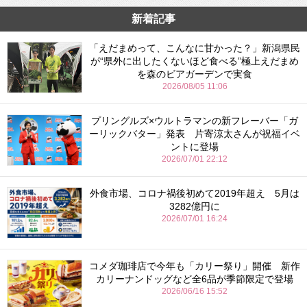
新着記事
「えだまめって、こんなに甘かった？」新潟県民
が“県外に出したくないほど食べる”極上えだまめ
を森のビアガーデンで実食
2026/08/05 11:06
プリングルズ×ウルトラマンの新フレーバー「ガ
ーリックバター」発表 片寄涼太さんが祝福イベ
ントに登場
2026/07/01 22:12
外食市場、コロナ禍後初めて2019年超え 5月は
3282億円に
2026/07/01 16:24
コメダ珈琲店で今年も「カリー祭り」開催 新作
カリーナンドッグなど全6品が季節限定で登場
2026/06/16 15:52