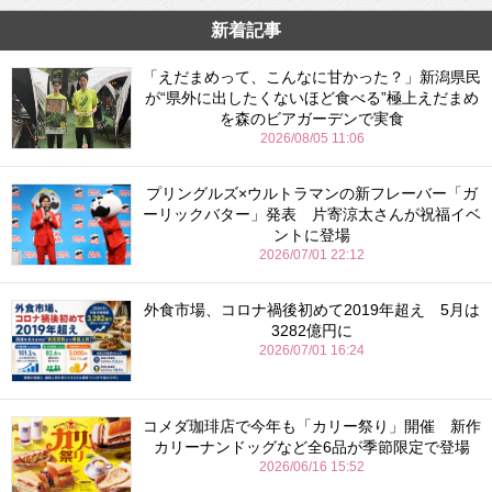
新着記事
「えだまめって、こんなに甘かった？」新潟県民
が“県外に出したくないほど食べる”極上えだまめ
を森のビアガーデンで実食
2026/08/05 11:06
プリングルズ×ウルトラマンの新フレーバー「ガ
ーリックバター」発表 片寄涼太さんが祝福イベ
ントに登場
2026/07/01 22:12
外食市場、コロナ禍後初めて2019年超え 5月は
3282億円に
2026/07/01 16:24
コメダ珈琲店で今年も「カリー祭り」開催 新作
カリーナンドッグなど全6品が季節限定で登場
2026/06/16 15:52