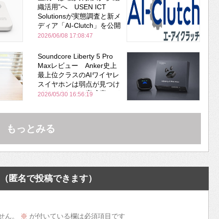
織活用”へ USEN ICT
Solutionsが実態調査と新メ
ディア「AI-Clutch」を公開
2026/06/08 17:08:47
Soundcore Liberty 5 Pro
Maxレビュー Anker史上
最上位クラスのAIワイヤレ
スイヤホンは弱点が見つけ
づらいくらいの完成度にび
2026/05/30 16:56:19
びった ノイキャン性能は
Bose並み
もっとみる
（匿名で投稿できます）
せん。
※
が付いている欄は必須項目です