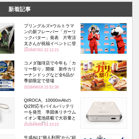
新着記事
プリングルズ×ウルトラマ
ンの新フレーバー「ガーリ
ックバター」発表 片寄涼
太さんが祝福イベントに登
場
2026/07/01 22:12:21
コメダ珈琲店で今年も「カ
リー祭り」開催 新作カリ
ーナンドッグなど全6品が
季節限定で登場
2026/06/16 15:52:30
QIROCA、10000mAhの
Qi2対応モバイルバッテリ
ーを発売 準固体リチウム
イオン電池搭載で大容量と
安全性を両立
2026/06/09 01:23:22
生成AIは“個人利用”から“組