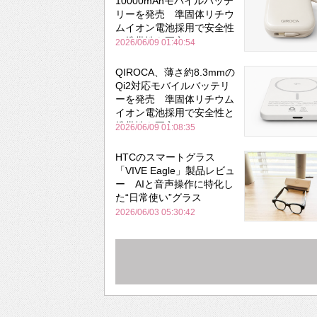
10000mAhモバイルバッテ
リーを発売 準固体リチウ
ムイオン電池採用で安全性
と携帯性を両立
2026/06/09 01:40:54
QIROCA、薄さ約8.3mmの
Qi2対応モバイルバッテリ
ーを発売 準固体リチウム
イオン電池採用で安全性と
携帯性を両立
2026/06/09 01:08:35
HTCのスマートグラス
「VIVE Eagle」製品レビュ
ー AIと音声操作に特化し
た“日常使い”グラス
2026/06/03 05:30:42