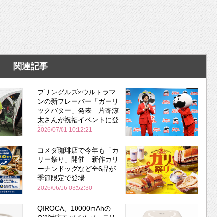
関連記事
プリングルズ×ウルトラマ
ンの新フレーバー「ガーリ
ックバター」発表 片寄涼
太さんが祝福イベントに登
場
2026/07/01 10:12:21
コメダ珈琲店で今年も「カ
リー祭り」開催 新作カリ
ーナンドッグなど全6品が
季節限定で登場
2026/06/16 03:52:30
QIROCA、10000mAhの