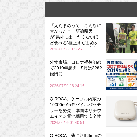
「えだまめって、こんなに
甘かった？」新潟県民
が“県外に出したくないほ
ど食べる”極上えだまめを
森のビアガーデンで実食
2026/08/05 11:06:51
外食市場、コロナ禍後初め
て2019年超え 5月は3282
億円に
2026/07/01 16:24:15
QIROCA、ケーブル内蔵の
10000mAhモバイルバッテ
リーを発売 準固体リチウ
ムイオン電池採用で安全性
と携帯性を両立
2026/06/09 01:40:54
QIROCA、薄さ約8.3mmの