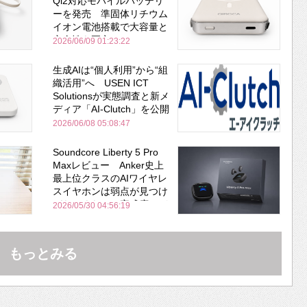
Qi2対応モバイルバッテリ
ーを発売 準固体リチウム
イオン電池搭載で大容量と
安全性を両立
2026/06/09 01:23:22
生成AIは“個人利用”から“組
織活用”へ USEN ICT
Solutionsが実態調査と新メ
ディア「AI-Clutch」を公開
2026/06/08 05:08:47
Soundcore Liberty 5 Pro
Maxレビュー Anker史上
最上位クラスのAIワイヤレ
スイヤホンは弱点が見つけ
づらいくらいの完成度にび
2026/05/30 04:56:19
びった ノイキャン性能は
Bose並み
もっとみる