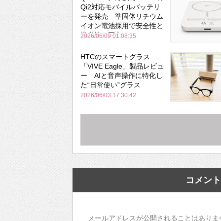
Qi2対応モバイルバッテリ
ーを発売 準固体リチウム
イオン電池採用で安全性と
携帯性を両立
2026/06/09 01:08:35
HTCのスマートグラス
「VIVE Eagle」製品レビュ
ー AIと音声操作に特化し
た“日常使い”グラス
2026/06/03 17:30:42
コメント
メールアドレスが公開されることはありま