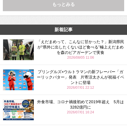
もっとみる
新着記事
「えだまめって、こんなに甘かった？」新潟県民
が“県外に出したくないほど食べる”極上えだまめ
を森のビアガーデンで実食
2026/08/05 11:06
プリングルズ×ウルトラマンの新フレーバー「ガ
ーリックバター」発表 片寄涼太さんが祝福イベ
ントに登場
2026/07/01 22:12
外食市場、コロナ禍後初めて2019年超え 5月は
3282億円に
2026/07/01 16:24