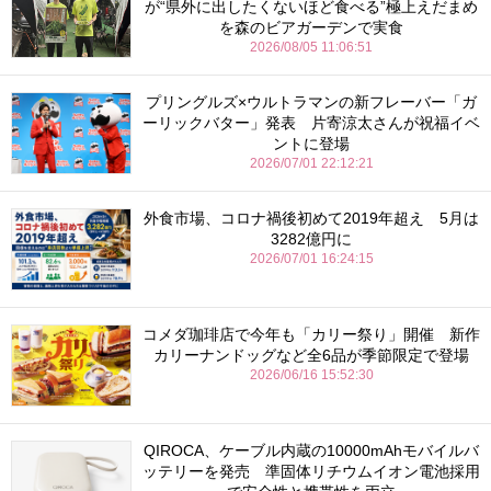
が“県外に出したくないほど食べる”極上えだまめ
を森のビアガーデンで実食
2026/08/05 11:06:51
プリングルズ×ウルトラマンの新フレーバー「ガ
ーリックバター」発表 片寄涼太さんが祝福イベ
ントに登場
2026/07/01 22:12:21
外食市場、コロナ禍後初めて2019年超え 5月は
3282億円に
2026/07/01 16:24:15
コメダ珈琲店で今年も「カリー祭り」開催 新作
カリーナンドッグなど全6品が季節限定で登場
2026/06/16 15:52:30
QIROCA、ケーブル内蔵の10000mAhモバイルバ
ッテリーを発売 準固体リチウムイオン電池採用