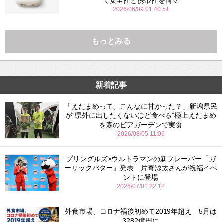
で安全性と携帯性を両立
2026/06/09 01:40:54
もっとみる
新着記事
「えだまめって、こんなに甘かった？」新潟県民
が“県外に出したくないほど食べる”極上えだまめ
を森のビアガーデンで実食
2026/08/05 11:06
プリングルズ×ウルトラマンの新フレーバー「ガ
ーリックバター」発表 片寄涼太さんが祝福イベ
ントに登場
2026/07/01 22:12
外食市場、コロナ禍後初めて2019年超え 5月は
3282億円に