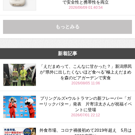
で安全性と携帯性を両立
2026/06/09 01:40:54
もっとみる
新着記事
「えだまめって、こんなに甘かった？」新潟県民
が“県外に出したくないほど食べる”極上えだまめ
を森のビアガーデンで実食
2026/08/05 11:06
プリングルズ×ウルトラマンの新フレーバー「ガ
ーリックバター」発表 片寄涼太さんが祝福イベ
ントに登場
2026/07/01 22:12
外食市場、コロナ禍後初めて2019年超え 5月は