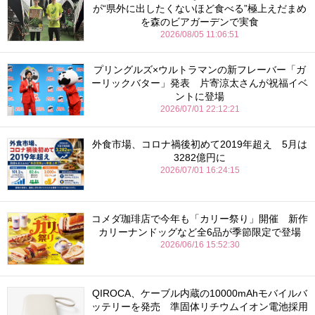
が“県外に出したくないほど食べる”極上えだまめ
を森のビアガーデンで実食
2026/08/05 11:06:51
プリングルズ×ウルトラマンの新フレーバー「ガ
ーリックバター」発表 片寄涼太さんが祝福イベ
ントに登場
2026/07/01 22:12:21
外食市場、コロナ禍後初めて2019年超え 5月は
3282億円に
2026/07/01 16:24:15
コメダ珈琲店で今年も「カリー祭り」開催 新作
カリーナンドッグなど全6品が季節限定で登場
2026/06/16 15:52:30
QIROCA、ケーブル内蔵の10000mAhモバイルバ
ッテリーを発売 準固体リチウムイオン電池採用