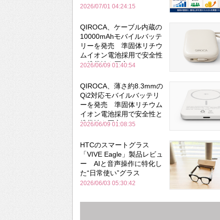
2026/07/01 04:24:15
QIROCA、ケーブル内蔵の
10000mAhモバイルバッテ
リーを発売 準固体リチウ
ムイオン電池採用で安全性
と携帯性を両立
2026/06/09 01:40:54
QIROCA、薄さ約8.3mmの
Qi2対応モバイルバッテリ
ーを発売 準固体リチウム
イオン電池採用で安全性と
携帯性を両立
2026/06/09 01:08:35
HTCのスマートグラス
「VIVE Eagle」製品レビュ
ー AIと音声操作に特化し
た“日常使い”グラス
2026/06/03 05:30:42