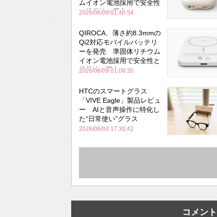
ムイオン電池採用で安全性
と携帯性を両立
2026/06/09 01:40:54
QIROCA、薄さ約8.3mmの
Qi2対応モバイルバッテリ
ーを発売 準固体リチウム
イオン電池採用で安全性と
携帯性を両立
2026/06/09 01:08:35
HTCのスマートグラス
「VIVE Eagle」製品レビュ
ー AIと音声操作に特化し
た“日常使い”グラス
2026/06/03 17:30:42
コメント