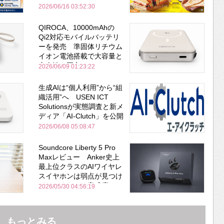
2026/06/16 03:52:30
QIROCA、10000mAhの
Qi2対応モバイルバッテリ
ーを発売 準固体リチウム
イオン電池搭載で大容量と
安全性を両立
2026/06/09 01:23:22
生成AIは“個人利用”から“組
織活用”へ USEN ICT
Solutionsが実態調査と新メ
ディア「AI-Clutch」を公開
2026/06/08 05:08:47
Soundcore Liberty 5 Pro
Maxレビュー Anker史上
最上位クラスのAIワイヤレ
スイヤホンは弱点が見つけ
づらいくらいの完成度にび
2026/05/30 04:56:19
びった ノイキャン性能は
Bose並み
もっとみる