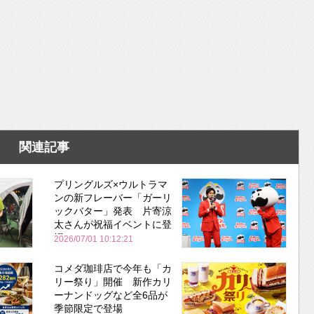
関連記事
プリングルズ×ウルトラマ
ンの新フレーバー「ガーリ
ックバター」発表 片寄涼
太さんが祝福イベントに登
場
2026/07/01 10:12:21
コメダ珈琲店で今年も「カ
リー祭り」開催 新作カリ
ーナンドッグなど全6品が
季節限定で登場