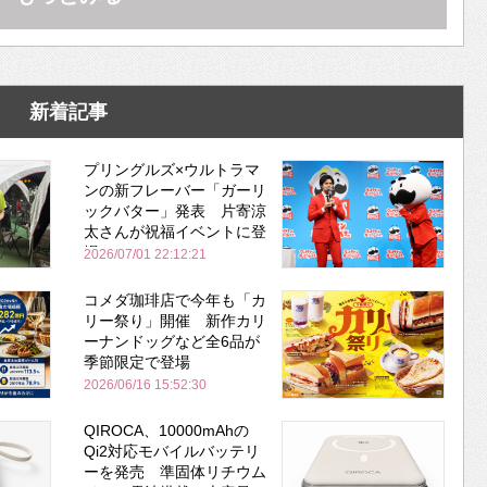
新着記事
プリングルズ×ウルトラマ
ンの新フレーバー「ガーリ
ックバター」発表 片寄涼
太さんが祝福イベントに登
場
2026/07/01 22:12:21
コメダ珈琲店で今年も「カ
リー祭り」開催 新作カリ
ーナンドッグなど全6品が
季節限定で登場
2026/06/16 15:52:30
QIROCA、10000mAhの
Qi2対応モバイルバッテリ
ーを発売 準固体リチウム