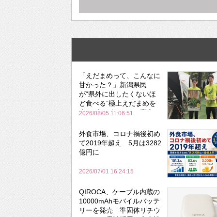
「えだまめって、こんなに
甘かった？」新潟県民
が“県外に出したくないほ
ど食べる”極上えだまめを
森のビアガーデンで実食
2026/08/05 11:06:51
外食市場、コロナ禍後初め
て2019年超え 5月は3282
億円に
2026/07/01 16:24:15
QIROCA、ケーブル内蔵の
10000mAhモバイルバッテ
リーを発売 準固体リチウ