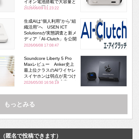
イオン電池搭載で大容量と
安全性を両立
2026/06/09 01:23:22
生成AIは“個人利用”から“組
織活用”へ USEN ICT
Solutionsが実態調査と新メ
ディア「AI-Clutch」を公開
2026/06/08 17:08:47
Soundcore Liberty 5 Pro
Maxレビュー Anker史上
最上位クラスのAIワイヤレ
スイヤホンは弱点が見つけ
づらいくらいの完成度にび
2026/05/30 16:56:19
びった ノイキャン性能は
Bose並み
もっとみる
（匿名で投稿できます）