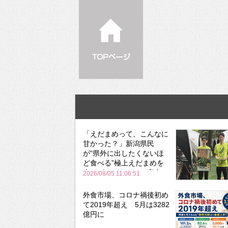
「えだまめって、こんなに
甘かった？」新潟県民
が“県外に出したくないほ
ど食べる”極上えだまめを
森のビアガーデンで実食
2026/08/05 11:06:51
外食市場、コロナ禍後初め
て2019年超え 5月は3282
億円に