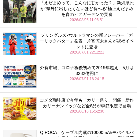
「えだまめって、こんなに甘かった？」新潟県民
が“県外に出したくないほど食べる”極上えだまめ
を森のビアガーデンで実食
2026/08/05 11:06:51
プリングルズ×ウルトラマンの新フレーバー「ガ
ーリックバター」発表 片寄涼太さんが祝福イベ
ントに登場
2026/07/01 22:12:21
外食市場、コロナ禍後初めて2019年超え 5月は
3282億円に
2026/07/01 16:24:15
コメダ珈琲店で今年も「カリー祭り」開催 新作
カリーナンドッグなど全6品が季節限定で登場
2026/06/16 15:52:30
QIROCA、ケーブル内蔵の10000mAhモバイルバ