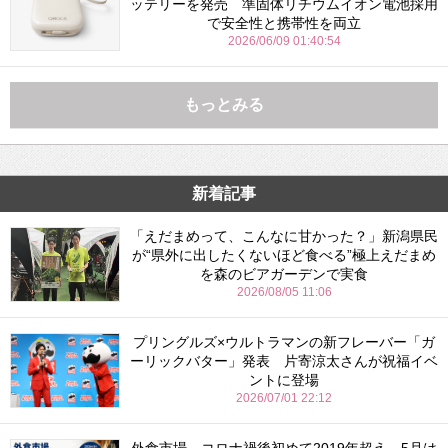
ッテリーを発売 準固体リチウムイオン電池採用
で安全性と携帯性を両立
2026/06/09 01:40:54
もっとみる
新着記事
「えだまめって、こんなに甘かった？」新潟県民
が“県外に出したくないほど食べる”極上えだまめ
を森のビアガーデンで実食
2026/08/05 11:06
プリングルズ×ウルトラマンの新フレーバー「ガ
ーリックバター」発表 片寄涼太さんが祝福イベ
ントに登場
2026/07/01 22:12
外食市場、コロナ禍後初めて2019年超え 5月は