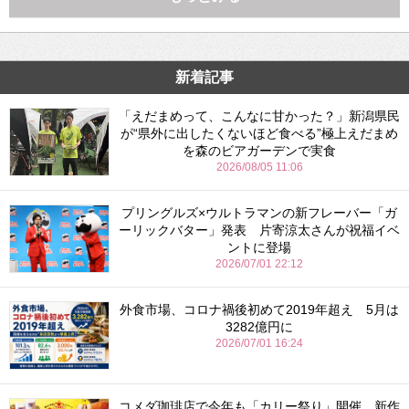
新着記事
「えだまめって、こんなに甘かった？」新潟県民
が“県外に出したくないほど食べる”極上えだまめ
を森のビアガーデンで実食
2026/08/05 11:06
プリングルズ×ウルトラマンの新フレーバー「ガ
ーリックバター」発表 片寄涼太さんが祝福イベ
ントに登場
2026/07/01 22:12
外食市場、コロナ禍後初めて2019年超え 5月は
3282億円に
2026/07/01 16:24
コメダ珈琲店で今年も「カリー祭り」開催 新作