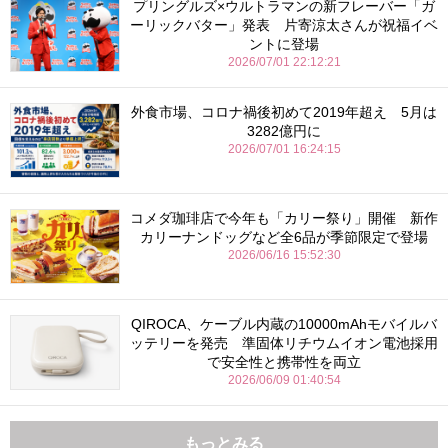
プリングルズ×ウルトラマンの新フレーバー「ガ
ーリックバター」発表 片寄涼太さんが祝福イベ
ントに登場
2026/07/01 22:12:21
外食市場、コロナ禍後初めて2019年超え 5月は
3282億円に
2026/07/01 16:24:15
コメダ珈琲店で今年も「カリー祭り」開催 新作
カリーナンドッグなど全6品が季節限定で登場
2026/06/16 15:52:30
QIROCA、ケーブル内蔵の10000mAhモバイルバ
ッテリーを発売 準固体リチウムイオン電池採用
で安全性と携帯性を両立
2026/06/09 01:40:54
もっとみる