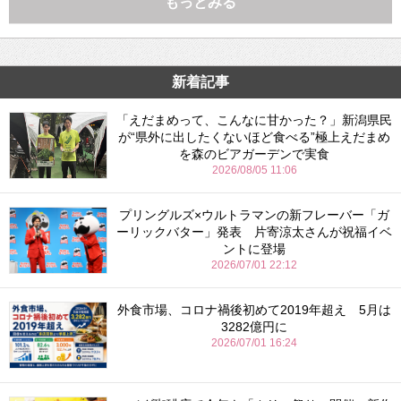
もっとみる
新着記事
「えだまめって、こんなに甘かった？」新潟県民
が“県外に出したくないほど食べる”極上えだまめ
を森のビアガーデンで実食
2026/08/05 11:06
プリングルズ×ウルトラマンの新フレーバー「ガ
ーリックバター」発表 片寄涼太さんが祝福イベ
ントに登場
2026/07/01 22:12
外食市場、コロナ禍後初めて2019年超え 5月は
3282億円に
2026/07/01 16:24