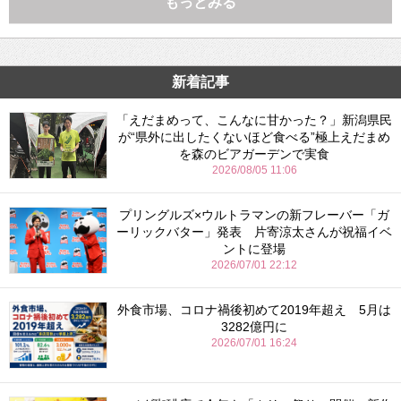
もっとみる
新着記事
「えだまめって、こんなに甘かった？」新潟県民
が“県外に出したくないほど食べる”極上えだまめ
を森のビアガーデンで実食
2026/08/05 11:06
プリングルズ×ウルトラマンの新フレーバー「ガ
ーリックバター」発表 片寄涼太さんが祝福イベ
ントに登場
2026/07/01 22:12
外食市場、コロナ禍後初めて2019年超え 5月は
3282億円に
2026/07/01 16:24