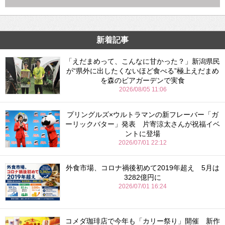
新着記事
「えだまめって、こんなに甘かった？」新潟県民
が“県外に出したくないほど食べる”極上えだまめ
を森のビアガーデンで実食
2026/08/05 11:06
プリングルズ×ウルトラマンの新フレーバー「ガ
ーリックバター」発表 片寄涼太さんが祝福イベ
ントに登場
2026/07/01 22:12
外食市場、コロナ禍後初めて2019年超え 5月は
3282億円に
2026/07/01 16:24
コメダ珈琲店で今年も「カリー祭り」開催 新作