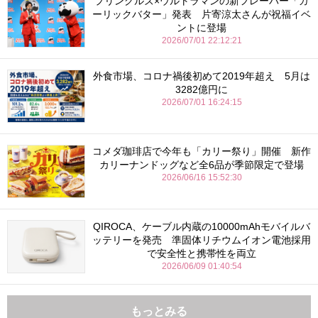
プリングルズ×ウルトラマンの新フレーバー「ガ
ーリックバター」発表 片寄涼太さんが祝福イベ
ントに登場
2026/07/01 22:12:21
外食市場、コロナ禍後初めて2019年超え 5月は
3282億円に
2026/07/01 16:24:15
コメダ珈琲店で今年も「カリー祭り」開催 新作
カリーナンドッグなど全6品が季節限定で登場
2026/06/16 15:52:30
QIROCA、ケーブル内蔵の10000mAhモバイルバ
ッテリーを発売 準固体リチウムイオン電池採用
で安全性と携帯性を両立
2026/06/09 01:40:54
もっとみる