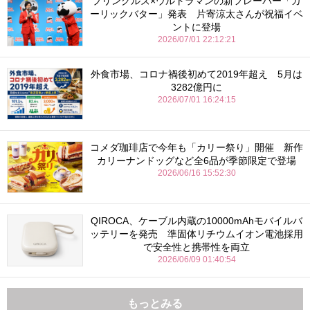
プリングルズ×ウルトラマンの新フレーバー「ガ
ーリックバター」発表 片寄涼太さんが祝福イベ
ントに登場
2026/07/01 22:12:21
外食市場、コロナ禍後初めて2019年超え 5月は
3282億円に
2026/07/01 16:24:15
コメダ珈琲店で今年も「カリー祭り」開催 新作
カリーナンドッグなど全6品が季節限定で登場
2026/06/16 15:52:30
QIROCA、ケーブル内蔵の10000mAhモバイルバ
ッテリーを発売 準固体リチウムイオン電池採用
で安全性と携帯性を両立
2026/06/09 01:40:54
もっとみる