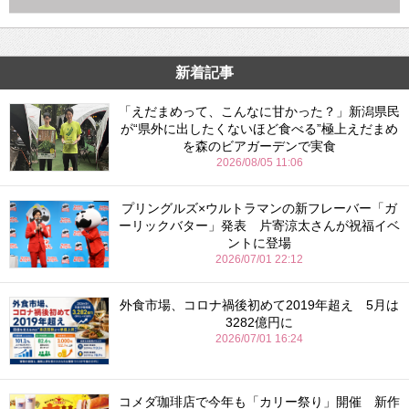
新着記事
「えだまめって、こんなに甘かった？」新潟県民
が“県外に出したくないほど食べる”極上えだまめ
を森のビアガーデンで実食
2026/08/05 11:06
プリングルズ×ウルトラマンの新フレーバー「ガ
ーリックバター」発表 片寄涼太さんが祝福イベ
ントに登場
2026/07/01 22:12
外食市場、コロナ禍後初めて2019年超え 5月は
3282億円に
2026/07/01 16:24
コメダ珈琲店で今年も「カリー祭り」開催 新作