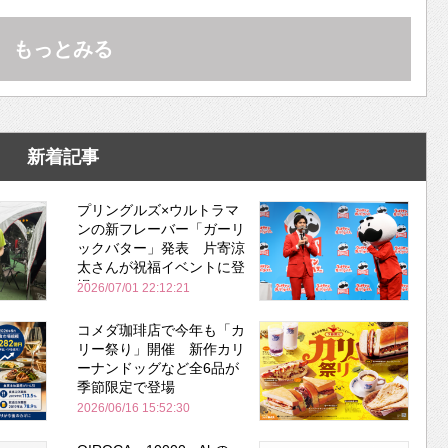
Bose並み
もっとみる
新着記事
プリングルズ×ウルトラマ
ンの新フレーバー「ガーリ
ックバター」発表 片寄涼
太さんが祝福イベントに登
場
2026/07/01 22:12:21
コメダ珈琲店で今年も「カ
リー祭り」開催 新作カリ
ーナンドッグなど全6品が
季節限定で登場
2026/06/16 15:52:30