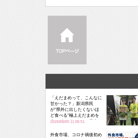
「えだまめって、こんなに
甘かった？」新潟県民
が“県外に出したくないほ
ど食べる”極上えだまめを
森のビアガーデンで実食
2026/08/05 11:06:51
外食市場、コロナ禍後初め