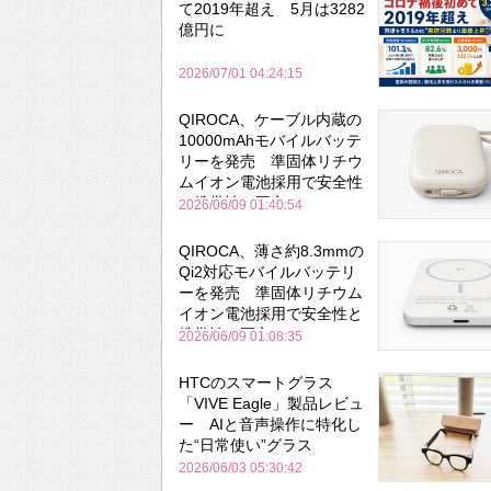
て2019年超え 5月は3282
億円に
2026/07/01 04:24:15
QIROCA、ケーブル内蔵の
10000mAhモバイルバッテ
リーを発売 準固体リチウ
ムイオン電池採用で安全性
と携帯性を両立
2026/06/09 01:40:54
QIROCA、薄さ約8.3mmの
Qi2対応モバイルバッテリ
ーを発売 準固体リチウム
イオン電池採用で安全性と
携帯性を両立
2026/06/09 01:08:35
HTCのスマートグラス
「VIVE Eagle」製品レビュ
ー AIと音声操作に特化し
た“日常使い”グラス
2026/06/03 05:30:42