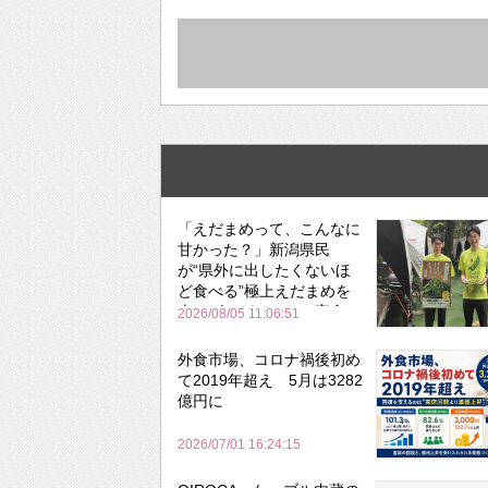
「えだまめって、こんなに
甘かった？」新潟県民
が“県外に出したくないほ
ど食べる”極上えだまめを
森のビアガーデンで実食
2026/08/05 11:06:51
外食市場、コロナ禍後初め
て2019年超え 5月は3282
億円に
2026/07/01 16:24:15