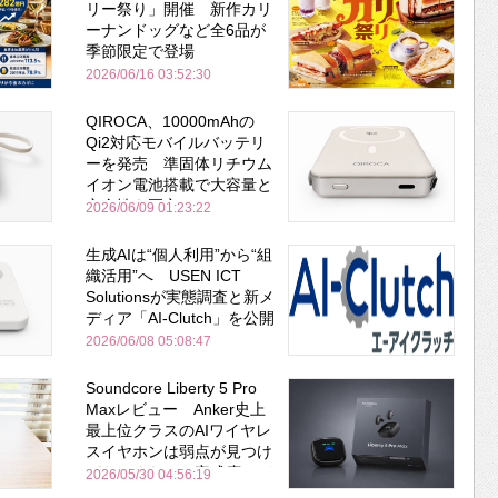
リー祭り」開催 新作カリ
ーナンドッグなど全6品が
季節限定で登場
2026/06/16 03:52:30
QIROCA、10000mAhの
Qi2対応モバイルバッテリ
ーを発売 準固体リチウム
イオン電池搭載で大容量と
安全性を両立
2026/06/09 01:23:22
生成AIは“個人利用”から“組
織活用”へ USEN ICT
Solutionsが実態調査と新メ
ディア「AI-Clutch」を公開
2026/06/08 05:08:47
Soundcore Liberty 5 Pro
Maxレビュー Anker史上
最上位クラスのAIワイヤレ
スイヤホンは弱点が見つけ
づらいくらいの完成度にび
2026/05/30 04:56:19
びった ノイキャン性能は