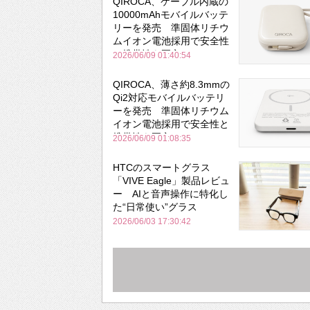
QIROCA、ケーブル内蔵の
10000mAhモバイルバッテ
リーを発売 準固体リチウ
ムイオン電池採用で安全性
と携帯性を両立
2026/06/09 01:40:54
QIROCA、薄さ約8.3mmの
Qi2対応モバイルバッテリ
ーを発売 準固体リチウム
イオン電池採用で安全性と
携帯性を両立
2026/06/09 01:08:35
HTCのスマートグラス
「VIVE Eagle」製品レビュ
ー AIと音声操作に特化し
た“日常使い”グラス
2026/06/03 17:30:42