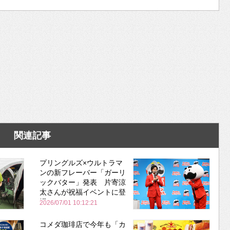
関連記事
プリングルズ×ウルトラマ
ンの新フレーバー「ガーリ
ックバター」発表 片寄涼
太さんが祝福イベントに登
場
2026/07/01 10:12:21
コメダ珈琲店で今年も「カ