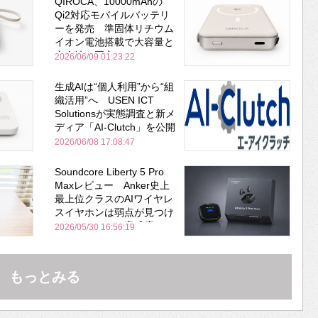
QIROCA、10000mAhの
Qi2対応モバイルバッテリ
ーを発売 準固体リチウム
イオン電池搭載で大容量と
安全性を両立
2026/06/09 01:23:22
生成AIは“個人利用”から“組
織活用”へ USEN ICT
Solutionsが実態調査と新メ
ディア「AI-Clutch」を公開
2026/06/08 17:08:47
Soundcore Liberty 5 Pro
Maxレビュー Anker史上
最上位クラスのAIワイヤレ
スイヤホンは弱点が見つけ
づらいくらいの完成度にび
2026/05/30 16:56:19
びった ノイキャン性能は
Bose並み
もっとみる