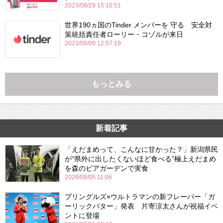
2023/08/29 15:10:51
世界190ヵ国のTinder メンバーを 守る 安全対
策統括責任者ローリー・コゾルが来日
2023/08/09 12:57:19
もっとみる
新着記事
「えだまめって、こんなに甘かった？」新潟県民
が“県外に出したくないほど食べる”極上えだまめ
を森のビアガーデンで実食
2026/08/05 11:06
プリングルズ×ウルトラマンの新フレーバー「ガ
ーリックバター」発表 片寄涼太さんが祝福イベ
ントに登場