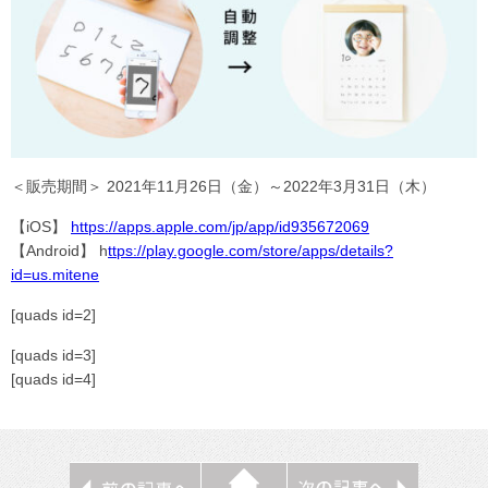
＜販売期間＞ 2021年11月26日（金）～2022年3月31日（木）
【iOS】
https://apps.apple.com/jp/app/id935672069
【Android】 h
ttps://play.google.com/store/apps/details?
id=us.mitene
[quads id=2]
[quads id=3]
[quads id=4]