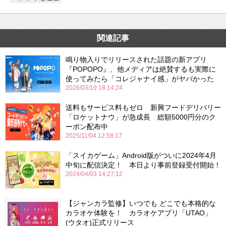
関連記事
鳴り物入りでリリースされた話題の新アプリ
『POPOPO』、他メディアは絶賛するも実際に
使ってみたら「コレジャナイ感」がヤバかった
2026/03/19 18:14:24
送料もサービス料もゼロ 新興フードデリバリー
「ロケットナウ」が急成長 総額5000円分のク
ーポン配布中
2025/11/04 12:58:17
「スイカゲーム」Android版がついに2024年4月
中旬に配信決定！ 本日より事前登録受付開始！
2024/04/03 14:27:12
【ジャンカラ監修】いつでも どこでも本格的な
カラオケ体験を！ カラオケアプリ「UTAO」
(ウタオ)正式リリース