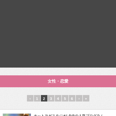
女性・恋愛
‹
1
2
3
4
5
6
›
»
ホットヨガスタジオLAVAの人気プログラム