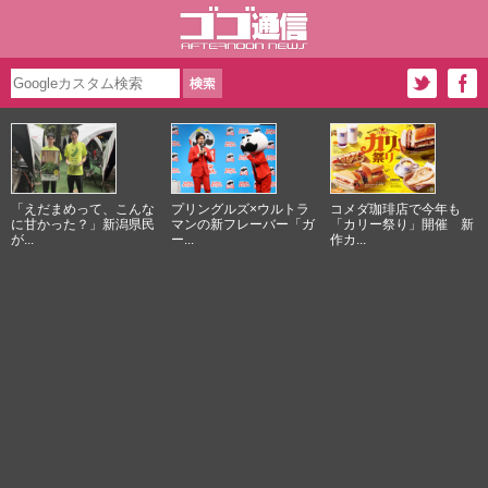
「えだまめって、こんな
プリングルズ×ウルトラ
コメダ珈琲店で今年も
に甘かった？」新潟県民
マンの新フレーバー「ガ
「カリー祭り」開催 新
が...
ー...
作カ...