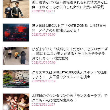
浜田雅功がパパ活不倫報道されるも同情の声が圧
倒 それどころか告白した女性に批判の声殺到
2023/02/17 09:11
没入体験型ECストア『KATE ZONE』1月27日公
開 メイクの可能性が広がる！
2023/01/27 05:00
ひざまずいて「結婚してください」とプロポーズ
→ 隣にミニスカ美人が通るとそちらをチラチラ
見てしまう → 彼女激怒
2023/01/05 06:09
クリスマスはSHIBUYA109の映えスポットで撮影
しよう！ 人工雪でクリスマスを演出
2022/12/22 05:19
水曜日のダウンタウン企画『モンスターラブ』で
クロちゃんに彼女が出来る！
2022/12/21 11:27