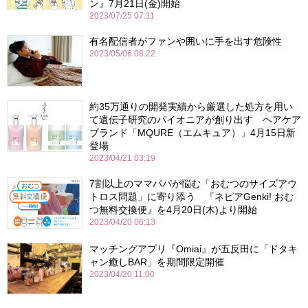
ン』7月21日(金)開始
2023/07/25 07:11
有名配信者がファンや囲いに手を出す危険性
2023/05/06 08:22
約35万通りの開発実績から厳選した処方を用い
て遺伝子研究のパイオニアが創り出す ヘアケア
ブランド「MQURE（エムキュア）」4月15日新
登場
2023/04/21 03:19
7割以上のママパパが悩む「おむつのサイズアウ
トロス問題」に寄り添う 『ネピアGenki! おむ
つ無料交換便』を4月20日(木)より開始
2023/04/20 06:13
マッチングアプリ『Omiai』が五反田に「ドタキ
ャン癒しBAR」を期間限定開催
2023/04/20 11:00