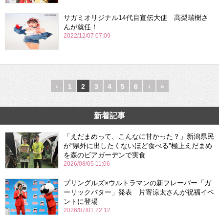
サガミオリジナル14代目宣伝大使 高梨瑞樹さ
んが就任！
2022/12/07 07:09
‹
1
2
3
4
5
6
›
»
新着記事
「えだまめって、こんなに甘かった？」新潟県民
が“県外に出したくないほど食べる”極上えだまめ
を森のビアガーデンで実食
2026/08/05 11:06
プリングルズ×ウルトラマンの新フレーバー「ガ
ーリックバター」発表 片寄涼太さんが祝福イベ
ントに登場
2026/07/01 22:12