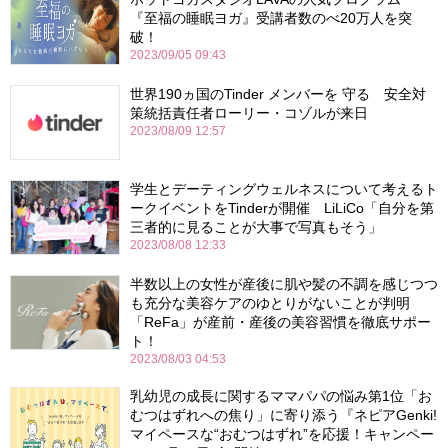
『至福の睡眠ヨガ』受講者数のべ20万人を突
破！
2023/09/05 09:43
世界190ヵ国のTinder メンバーを 守る 安全対
策統括責任者ローリー・コゾルが来日
2023/08/09 12:57
学生とデーティングウェルネスについて考えるト
ークイベントをTinderが開催 LiLiCo「自分を第
三者的に見ることが大事で写真もそう」
2023/08/08 12:33
半数以上の女性が産後に肌や髪の不調を感じつつ
も充分な美容ケアのゆとりがないことが判明
「ReFa」が産前・産後の美容習慣を徹底サポー
ト！
2023/08/03 04:53
乳幼児の成長に関するママパパの悩み第1位「お
むつはずれへの焦り」に寄り添う『ネピアGenki!
マイペースな“おむつはずれ”を応援！キャンペー