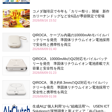
コメダ珈琲店で今年も「カリー祭り」開催 新作
カリーナンドッグなど全6品が季節限定で登場
2026/06/16 15:52
QIROCA、ケーブル内蔵の10000mAhモバイルバ
ッテリーを発売 準固体リチウムイオン電池採用
で安全性と携帯性を両立
2026/06/09 01:40
QIROCA、10000mAhのQi2対応モバイルバッテ
リーを発売 準固体リチウムイオン電池搭載で大
容量と安全性を両立
2026/06/09 01:23
QIROCA、薄さ約8.3mmのQi2対応モバイルバッ
テリーを発売 準固体リチウムイオン電池採用で
安全性と携帯性を両立
2026/06/09 01:08
生成AIは“個人利用”から“組織活用”へ USEN ICT
Solutionsが実態調査と新メディア「AI-Clutch」