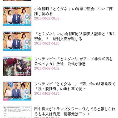
小倉智昭『とくダネ!』の冒頭で密会について陳
謝し認める
2017/06/22 08:28
『とくダネ!』の小倉智昭が人妻美人記者と「週1
密会」？ 週刊文春が報じる
2017/06/21 04:30
フジテレビの『とくダネ!』がアニメ非公式店を
公式のように放送 公式が激怒
2017/05/08 04:02
フジテレビ『とくダネ！』で菊川怜の結婚発表で
「祝・脱独身」の垂れ幕で炎上
2017/04/28 04:35
田中将大がトランプタワーに住んでると報じられ
るも本人は否定 情報元はアソコ