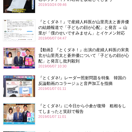
2019/10/24 09:46
『とくダネ！』で産婦人科医が山里亮太と蒼井優
の結婚報道で「子どもの顔が心配」と発言 → 山
里が「僕のせいですみません」とイケメン対応
2019/06/07 04:47
【動画】『とくダネ！』出演の産婦人科医の宋美
玄が山里亮太と蒼井優について「子どもの顔が心
配」と発言し批判殺到
2019/06/07 10:30
『とくダネ!』レーダー照射問題を特集 韓国の
反論動画のコラージュと音声加工を指摘
2019/01/07 01:11
『とくダネ!』に今日から小倉が復帰 粗相をし
てしまったと笑顔で報告
2019/01/07 11:01