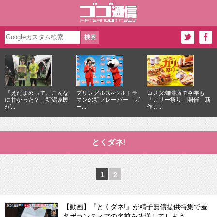
「えだまめって、こんな
プリングルズ×ウルトラ
コメダ珈琲店で今年も
に甘かった？」新潟県民
マンの新フレーバー「ガ
「カリー祭り」開催 新
が...
ー...
作カ...
とくダネ!
1
2
【動画】『とくダネ!』が精子無償提供特集で匿
名ボランティアの名前を放送してしまう