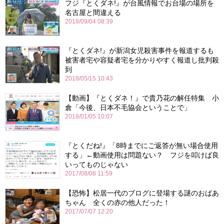
フジ『とくダネ!』が台風情報でお台場の場所を
名古屋と間違える
2018/09/04 08:39
『とくダネ!』が新潟女児殺害事件を報道するも
被害者宅や容疑者宅を分かりやすく報道し批判殺
到
2018/05/15 10:43
【動画】『とくダネ！』で貴乃花の解任特集 小
倉「今後、日本不毛協会ということで」
2018/01/05 10:07
『とくだね!』「8時までにご返答が無い場合使用
する」←動画使用は問題ない？ フジを叩けば良
いってものじゃない
2017/08/08 11:59
【恐怖】松居一代のブログに登場する謎のおばあ
ちゃん 全くの赤の他人だった！
2017/07/07 12:20