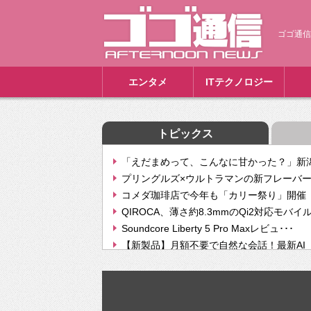
ゴゴ通信
エンタメ
ITテクノロジー
トピックス
「えだまめって、こんなに甘かった？」新潟
プリングルズ×ウルトラマンの新フレーバー
コメダ珈琲店で今年も「カリー祭り」開催 
QIROCA、薄さ約8.3mmのQi2対応モバイ
Soundcore Liberty 5 Pro Maxレビュ･･･
【新製品】月額不要で自然な会話！最新AI（GPT
【次世代の没入感と生産性】VITURE Luma Ul
Geminiが音楽生成「Create music」機能提
挫折率8割の壁をAIで突破。ジャストシステ