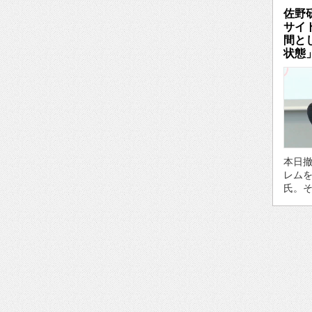
佐野
サイ
間と
状態
本日
レム
氏。そ