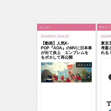
2026年のバレンタインは「自分で作って、想
エンタメ
ITテク
2016/05/17 19:41:25
2016/0
【動画】人気K-
東京
POP『AOA』のMVに日本車
考案
が出て炎上 エンブレムを
れる
をボカして再公開
コメント2