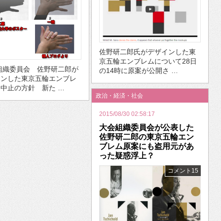
佐野研二郎氏がデザインした東
京五輪エンブレムについて28日
組織委員会 佐野研二郎が
の14時に原案が公開さ …
インした東京五輪エンブレ
中止の方針 新た …
政治・経済・社会
2015/08/30 02:58:17
大会組織委員会が公表した
佐野研二郎の東京五輪エン
ブレム原案にも盗用元があ
った疑惑浮上？
コメント15