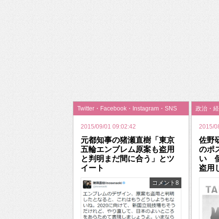
Twitter・Facebook・Instagram・SNS
政治・経
2015/09/01 09:02:42
2015/0
元都知事の猪瀬直樹「東京
佐野
五輪エンブレム原案も盗用
のポ
と判明まだ間に合う」とツ
い 
イート
盗用
コメント8