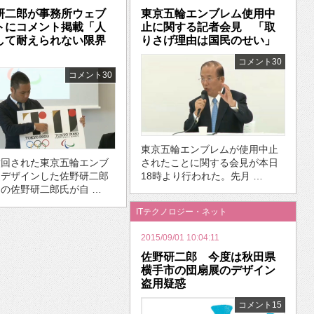
研二郎が事務所ウェブ
東京五輪エンブレム使用中
トにコメント掲載「人
止に関する記者会見 「取
して耐えられない限界
りさげ理由は国民のせい」
」
コメント30
コメント30
東京五輪エンブレムが使用中止
撤回された東京五輪エンブ
されたことに関する会見が本日
をデザインした佐野研二郎
18時より行われた。先月 …
の佐野研二郎氏が自 …
ITテクノロジー・ネット
2015/09/01 10:04:11
佐野研二郎 今度は秋田県
横手市の団扇展のデザイン
盗用疑惑
コメント15