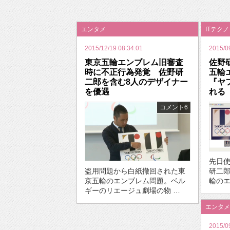
エンタメ
ITテク
2015/12/19 08:34:01
2015/0
東京五輪エンブレム旧審査
佐野
時に不正行為発覚 佐野研
五輪
二郎を含む8人のデザイナー
『ヤ
を優遇
れる
コメント6
先日
研二
盗用問題から白紙撤回された東
輪のエ
京五輪のエンブレム問題。ベル
ギーのリエージュ劇場の物 …
エンタメ
2015/0