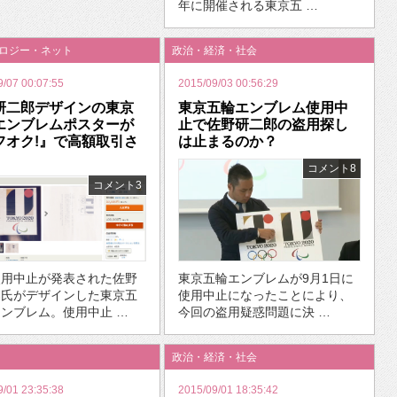
年に開催される東京五 …
ノロジー・ネット
政治・経済・社会
9/07 00:07:55
2015/09/03 00:56:29
研二郎デザインの東京
東京五輪エンブレム使用中
エンブレムポスターが
止で佐野研二郎の盗用探し
フオク!』で高額取引さ
は止まるのか？
コメント8
コメント3
使用中止が発表された佐野
東京五輪エンブレムが9月1日に
郎氏がデザインした東京五
使用中止になったことにより、
ンブレム。使用中止 …
今回の盗用疑惑問題に決 …
政治・経済・社会
9/01 23:35:38
2015/09/01 18:35:42