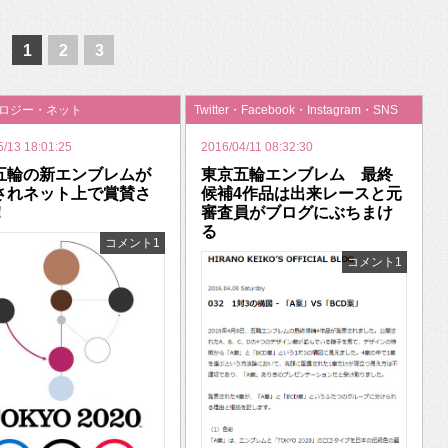
いを渡す」 TE･･･
1
2
3
ノロジー・ネット
Twitter・Facebook・Instagram・SNS
5/13 18:01:25
2016/04/11 08:32:30
五輪の新エンブレムが
東京五輪エンブレム 最終
されネット上で賞賛さ
候補4作品は出来レースと元
！
審査員がブログにぶちまけ
る
コメント1
コメント1