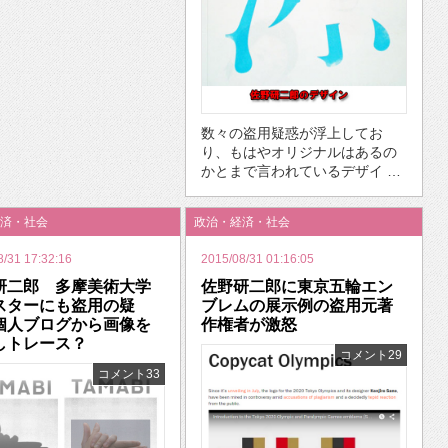
数々の盗用疑惑が浮上してお
り、もはやオリジナルはあるの
かとまで言われているデザイ …
済・社会
政治・経済・社会
8/31 17:32:16
2015/08/31 01:16:05
研二郎 多摩美術大学
佐野研二郎に東京五輪エン
スターにも盗用の疑
ブレムの展示例の盗用元著
個人ブログから画像を
作権者が激怒
しトレース？
コメント29
コメント33