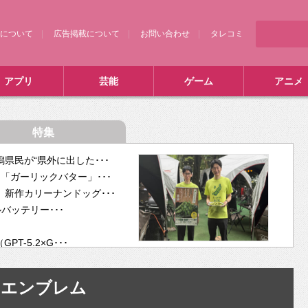
について
広告掲載について
お問い合わせ
タレコミ
アプリ
芸能
ゲーム
アニメ
特集
県民が“県外に出した･･･
「ガーリックバター」･･･
新作カリーナンドッグ･･･
ルバッテリー･･･
-5.2×G･･･
tra･･･
供開･･･
エンブレム
ム、”自分が今話し･･･