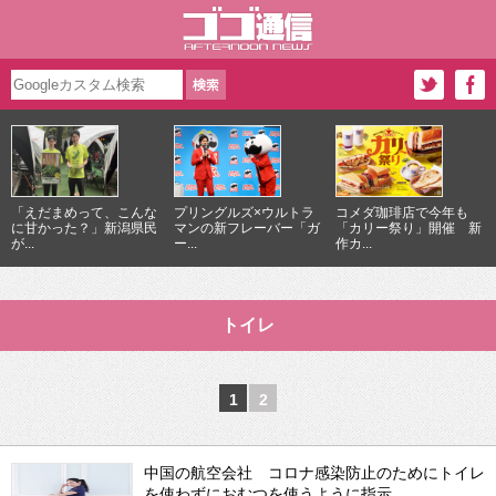
「えだまめって、こんな
プリングルズ×ウルトラ
コメダ珈琲店で今年も
に甘かった？」新潟県民
マンの新フレーバー「ガ
「カリー祭り」開催 新
が...
ー...
作カ...
トイレ
1
2
中国の航空会社 コロナ感染防止のためにトイレ
を使わずにおむつを使うように指示