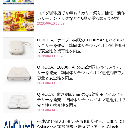
コメダ珈琲店で今年も「カリー祭り」開催 新作
カリーナンドッグなど全6品が季節限定で登場
2026/06/16 15:52
QIROCA、ケーブル内蔵の10000mAhモバイルバ
ッテリーを発売 準固体リチウムイオン電池採用
で安全性と携帯性を両立
2026/06/09 01:40
QIROCA、10000mAhのQi2対応モバイルバッテ
リーを発売 準固体リチウムイオン電池搭載で大
容量と安全性を両立
2026/06/09 01:23
QIROCA、薄さ約8.3mmのQi2対応モバイルバッ
テリーを発売 準固体リチウムイオン電池採用で
安全性と携帯性を両立
2026/06/09 01:08
生成AIは“個人利用”から“組織活用”へ USEN ICT
Solutionsが実態調査と新メディア「AI-Clutch」