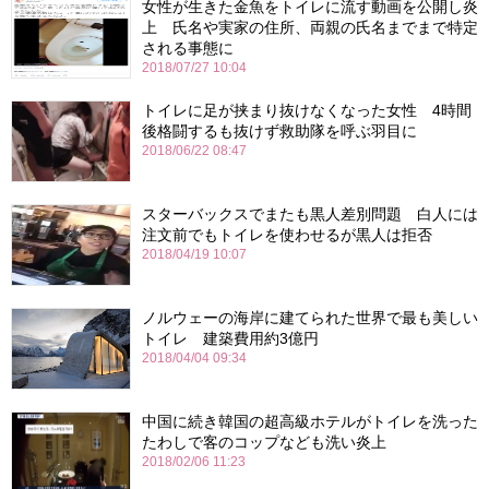
女性が生きた金魚をトイレに流す動画を公開し炎
上 氏名や実家の住所、両親の氏名までまで特定
される事態に
2018/07/27 10:04
トイレに足が挟まり抜けなくなった女性 4時間
後格闘するも抜けず救助隊を呼ぶ羽目に
2018/06/22 08:47
スターバックスでまたも黒人差別問題 白人には
注文前でもトイレを使わせるが黒人は拒否
2018/04/19 10:07
ノルウェーの海岸に建てられた世界で最も美しい
トイレ 建築費用約3億円
2018/04/04 09:34
中国に続き韓国の超高級ホテルがトイレを洗った
たわしで客のコップなども洗い炎上
2018/02/06 11:23