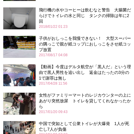
飛行機の水やコーヒーは飲むなと警告 大腸菌だ
らけでトイレの水と同じ タンクの掃除は年に2
回
2018/01/22 01:23
子供がおしっこを我慢できない！ 大型スーパー
の隅っこで親が紙コップにおしっこをさせ紙コッ
プ放置
2017/08/17 04:08
【動画】今度はデルタ航空が「黒人だ」という理
由で黒人男性を追い出し 返金はたったの3分の
1で謝罪は無し
2017/04/28 11:56
女性がファミリーマートのレジカウンターの上に
あがり突然放尿 トイレを貸してくれなかったか
ら
2017/01/20 09:43
中国で突如として公衆トイレが大爆発 1人が死
亡し7人が負傷