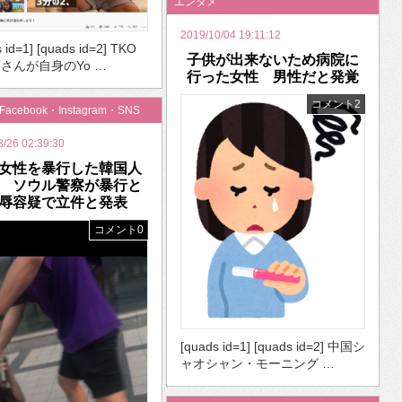
エンタメ
2019/10/04 19:11:12
 id=1] [quads id=2] TKO
子供が出来ないため病院に
さんが自身のYo …
行った女性 男性だと発覚
コメント2
・Facebook・Instagram・SNS
8/26 02:39:30
女性を暴行した韓国人
 ソウル警察が暴行と
辱容疑で立件と発表
コメント0
[quads id=1] [quads id=2] 中国シ
ャオシャン・モーニング …