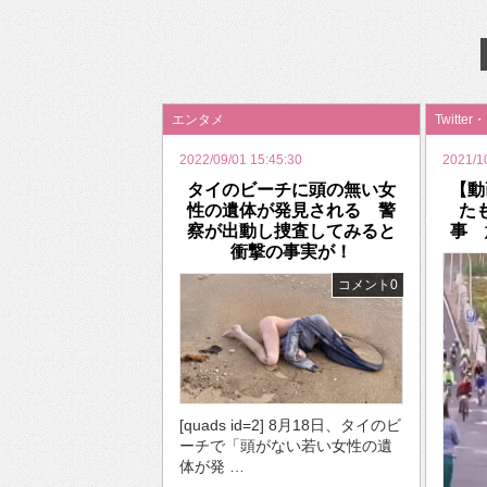
2026年のバレンタインは「自分で作って、想
エンタメ
Twitter
2022/09/01 15:45:30
2021/1
タイのビーチに頭の無い女
【動
性の遺体が発見される 警
た
察が出動し捜査してみると
事 
衝撃の事実が！
コメント0
[quads id=2] 8月18日、タイのビ
ーチで「頭がない若い女性の遺
体が発 …