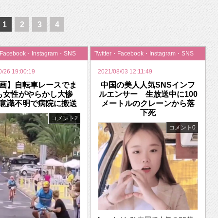
いを渡す」 TE･･･
1
2
3
4
・Facebook・Instagram・SNS
Twitter・Facebook・Instagram・SNS
0/26 19:00:19
2021/08/03 12:11:49
画】自転車レースでま
中国の美人人気SNSインフ
も女性がやらかし大惨
ルエンサー 生放送中に100
意識不明で病院に搬送
メートルのクレーンから落
下死
コメント2
コメント0