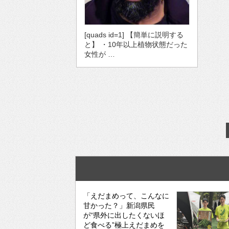
[quads id=1] 【簡単に説明する
と】 ・10年以上植物状態だった
女性が …
「えだまめって、こんなに
甘かった？」新潟県民
が“県外に出したくないほ
ど食べる”極上えだまめを