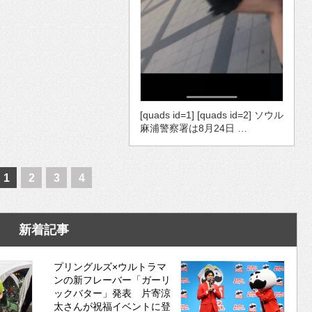
[quads id=1] [quads id=2] ソウル
麻浦警察署は8月24日 …
1
2
3
4
新着記事
プリングルズ×ウルトラマ
ンの新フレーバー「ガーリ
ックバター」発表 片寄涼
太さんが祝福イベントに登