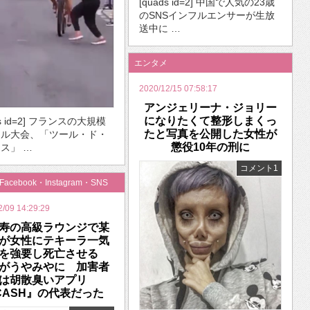
[quads id=2] 中国で人気の23歳
のSNSインフルエンサーが生放
送中に …
エンタメ
2020/12/15 07:58:17
アンジェリーナ・ジョリー
になりたくて整形しまくっ
ds id=2] フランスの大規模
たと写真を公開した女性が
クル大会、「ツール・ド・
懲役10年の刑に
ス」 …
コメント1
・Facebook・Instagram・SNS
2/09 14:29:29
寿の高級ラウンジで某
が女性にテキーラ一気
みを強要し死亡させる
がうやみやに 加害者
は胡散臭いアプリ
CASH』の代表だった