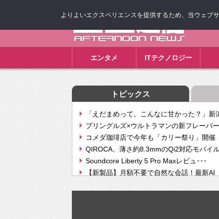
よりよいエクスペリエンスを提供するため、当ウェブサイト
ゴゴ通信
エンタメ
ITテクノロジー
トピックス
「えだまめって、こんなに甘かった？」新潟
プリングルズ×ウルトラマンの新フレーバー
コメダ珈琲店で今年も「カリー祭り」開催 
QIROCA、薄さ約8.3mmのQi2対応モバイ
Soundcore Liberty 5 Pro Maxレビュ･･･
【新製品】月額不要で自然な会話！最新AI（GPT
【次世代の没入感と生産性】VITURE Luma Ul
Geminiが音楽生成「Create music」機能提
挫折率8割の壁をAIで突破。ジャストシステ