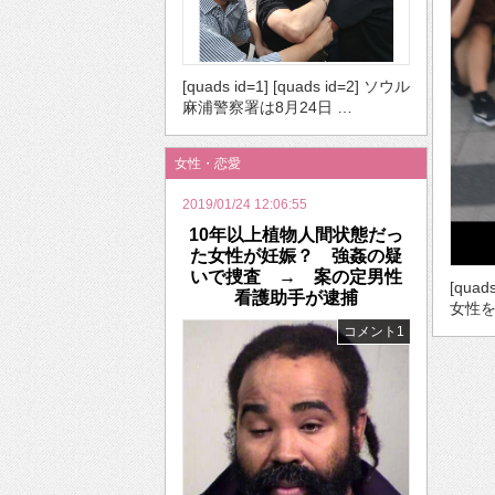
[quads id=1] [quads id=2] ソウル
麻浦警察署は8月24日 …
女性・恋愛
2019/01/24 12:06:55
10年以上植物人間状態だっ
た女性が妊娠？ 強姦の疑
いで捜査 → 案の定男性
[quad
看護助手が逮捕
女性を
コメント1