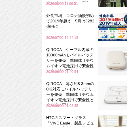
森のビアガーデンで実食
2026/08/05 11:06:51
外食市場、コロナ禍後初め
て2019年超え 5月は3282
億円に
2026/07/01 16:24:15
QIROCA、ケーブル内蔵の
10000mAhモバイルバッテ
リーを発売 準固体リチウ
ムイオン電池採用で安全性
と携帯性を両立
2026/06/09 01:40:54
QIROCA、薄さ約8.3mmの
Qi2対応モバイルバッテリ
ーを発売 準固体リチウム
イオン電池採用で安全性と
携帯性を両立
2026/06/09 01:08:35
HTCのスマートグラス
「VIVE Eagle」製品レビュ