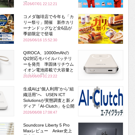
場
2026/07/01 22:12:21
コメダ珈琲店で今年も「カ
リー祭り」開催 新作カリ
ーナンドッグなど全6品が
季節限定で登場
2026/06/16 15:52:30
QIROCA、10000mAhの
Qi2対応モバイルバッテリ
ーを発売 準固体リチウム
イオン電池搭載で大容量と
安全性を両立
2026/06/09 01:23:22
生成AIは“個人利用”から“組
織活用”へ USEN ICT
Solutionsが実態調査と新メ
ディア「AI-Clutch」を公開
2026/06/08 17:08:47
Soundcore Liberty 5 Pro
Maxレビュー Anker史上