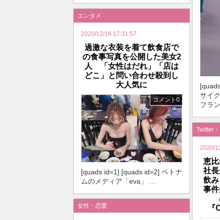
エンタメ
2020/12/16 17:31:57
過激な衣装を着て飲食店で
の食事写真を公開した美女2
人 「女性はだれ」「店は
どこ」と問い合わせ殺到し
大人気に
[qua
サイ
コメント0
フラン
Twitter
2020/1
恵比
社長
[quads id=1] [quads id=2] ベトナ
飲
ムのメディア「eva」 …
事件
女性・恋愛
『