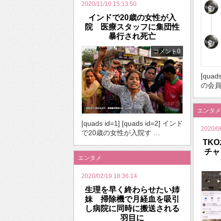
2020/11/10 15:13:50
インドで20歳の女性が入
院 医療スタッフに集団性
暴行され死亡
コメント0
[quad
の会員
エンタメ
[quads id=1] [quads id=2] インド
2020/0
で20歳の女性が入院す …
TK
チャ
エンタメ
2020/02/19 18:36:14
生理を早く終わらせたい姉
妹 掃除機で月経血を吸引
し病院に同時に搬送される
羽目に