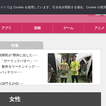
では Cookie を使用しています。引き続き閲覧する場合、Cookie の
について
広告掲載について
お問い合わせ
タレコミ
アプリ
芸能
ゲーム
アニメ
特集
県民が“県外に出した･･･
「ガーリックバター」･･･
新作カリーナンドッグ･･･
ルバッテリー･･･
-5.2×G･･･
tra･･･
供開･･･
女性
ム、”自分が今話し･･･