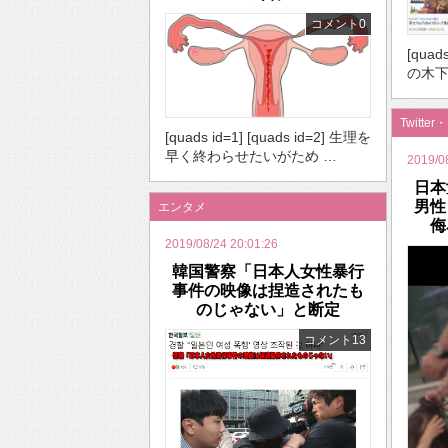
コメント0
[quads
の木下
Twitter
[quads id=1] [quads id=2] 生理を
早く終わらせたいがため …
2019/0
日本
男性
エンタメ
侮
2019/08/24 20:01:26
韓国警察「日本人女性暴行
事件の映像は捏造されたも
のじゃない」と断定
コメント13