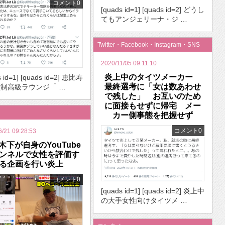
コメント0
[quads id=1] [quads id=2] どうし
てもアンジェリーナ・ジ …
Twitter・Facebook・Instagram・SNS
2020/11/05 09:11:10
炎上中のタイツメーカー
s id=1] [quads id=2] 恵比寿
最終選考に「女は数あわせ
制高級ラウンジ「 …
で残した」 お互いのため
に面接もせずに帰宅 メー
カー側事態を把握せず
コメント0
6/21 09:28:53
O木下が自身のYouTube
ンネルで女性を評価す
る企画を行い炎上
コメント0
[quads id=1] [quads id=2] 炎上中
の大手女性向けタイツメ …