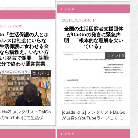
エンタメ
2021/08/14 14:40:14
8/13 22:26:35
全国の生活困窮者支援団体
iGo「生活保護の人とホ
がDaiGoの発言に緊急声
ムレスは社会にいらな
明 「根本的な理解を欠い
生活保護に食わせる金
ている」
なら猫救え。いない方
コメント0
い｣発言で謝罪 → 謝罪
2分で終わり通常営業
コメント1
ds id=2] メンタリストDaiGo
[quads id=2] メンタリストDaiGo
のYouTubeにて生活保 …
が自身のYouTubeライブにて …
エンタメ