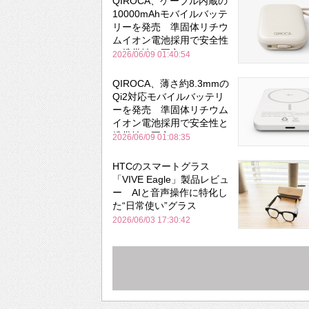
QIROCA、ケーブル内蔵の
10000mAhモバイルバッテ
リーを発売 準固体リチウ
ムイオン電池採用で安全性
と携帯性を両立
2026/06/09 01:40:54
QIROCA、薄さ約8.3mmの
Qi2対応モバイルバッテリ
ーを発売 準固体リチウム
イオン電池採用で安全性と
携帯性を両立
2026/06/09 01:08:35
HTCのスマートグラス
「VIVE Eagle」製品レビュ
ー AIと音声操作に特化し
た“日常使い”グラス
2026/06/03 17:30:42