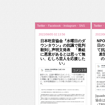
2026年のバレンタインは「自分で作って、想
Twitter・Facebook・Instagram・SNS
Twitter
2022/08/05 02:13:56
2022/0
日本吃音協会『水曜日のダ
NP
ウンタウン』の抗議で批判
日の
殺到し声明文発表 「番組
て抗
に悪意があるとは思って無
差
い、むしろ芸人を応援した
の
い」
コメント0
[qua
協会
（TBS