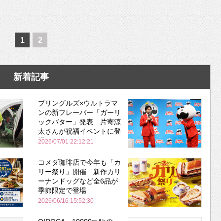
1
2
新着記事
プリングルズ×ウルトラマ
ンの新フレーバー「ガーリ
ックバター」発表 片寄涼
太さんが祝福イベントに登
場
2026/07/01 22:12:21
コメダ珈琲店で今年も「カ
リー祭り」開催 新作カリ
ーナンドッグなど全6品が
季節限定で登場
2026/06/16 15:52:30