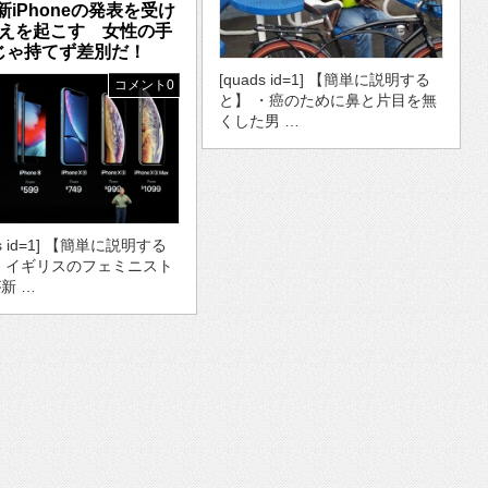
新iPhoneの発表を受け
えを起こす 女性の手
じゃ持てず差別だ！
[quads id=1] 【簡単に説明する
コメント0
と】 ・癌のために鼻と片目を無
くした男 …
ds id=1] 【簡単に説明する
・イギリスのフェミニスト
新 …