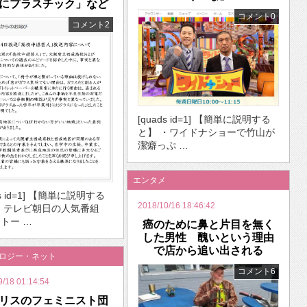
にプラスチック」など
コメント0
コメント2
[quads id=1] 【簡単に説明する
と】 ・ワイドナショーで竹山が
潔癖っぷ …
エンタメ
ds id=1] 【簡単に説明する
2018/10/16 18:46:42
・テレビ朝日の人気番組
トー …
癌のために鼻と片目を無く
した男性 醜いという理由
で店から追い出される
ノロジー・ネット
コメント6
9/18 01:14:54
リスのフェミニスト団