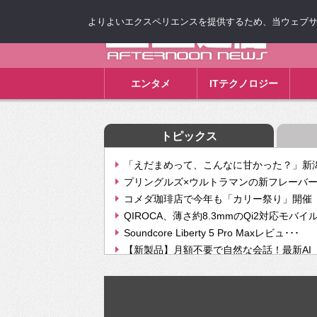
よりよいエクスペリエンスを提供するため、当ウェブサイト
ゴゴ通信
エンタメ
ITテクノロジー
トピックス
「えだまめって、こんなに甘かった？」新潟
プリングルズ×ウルトラマンの新フレーバー
コメダ珈琲店で今年も「カリー祭り」開催 
QIROCA、薄さ約8.3mmのQi2対応モバイ
Soundcore Liberty 5 Pro Maxレビュ･･･
【新製品】月額不要で自然な会話！最新AI（GPT
【次世代の没入感と生産性】VITURE Luma Ul
Geminiが音楽生成「Create music」機能提
挫折率8割の壁をAIで突破。ジャストシステ