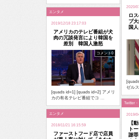
2020/0
エンタメ
ロス
プ大
2019/12/18 23:17:03
国人
アメリカのテレビ番組が犬
肉の冗談発言により韓国を
差別 韓国人激怒
コメント0
[quad
ゼルス
[quads id=1] [quads id=2] アメリ
カの有名テレビ番組でコ …
Twitter
エンタメ
2019/0
【動
2018/11/21 16:15:59
トー
ファーストフード店で店員
謝罪