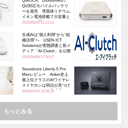
QIROCA、10000mAhの
Qi2対応モバイルバッテリ
ーを発売 準固体リチウム
イオン電池搭載で大容量と
安全性を両立
2026/06/09 01:23:22
生成AIは“個人利用”から“組
織活用”へ USEN ICT
Solutionsが実態調査と新メ
ディア「AI-Clutch」を公開
2026/06/08 17:08:47
Soundcore Liberty 5 Pro
Maxレビュー Anker史上
最上位クラスのAIワイヤレ
スイヤホンは弱点が見つけ
づらいくらいの完成度にび
2026/05/30 16:56:19
びった ノイキャン性能は
Bose並み
もっとみる