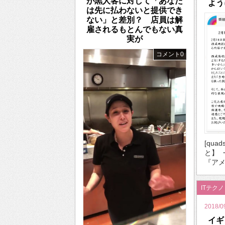
が黒人客に対して「あなた
よう
は先に払わないと提供でき
ない」と差別？ 店員は解
雇されるもとんでもない真
実が
コメント0
[qua
と】 
『アメ
ITテク
2018/0
イギ