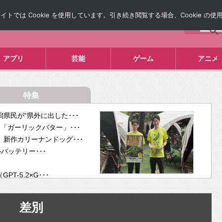
では Cookie を使用しています。引き続き閲覧する場合、Cookie の
について
広告掲載について
お問い合わせ
タレコミ
アプリ
芸能
ゲーム
アニメ
特集
県民が“県外に出した･･･
「ガーリックバター」･･･
新作カリーナンドッグ･･･
ルバッテリー･･･
-5.2×G･･･
tra･･･
供開･･･
差別
ム、”自分が今話し･･･