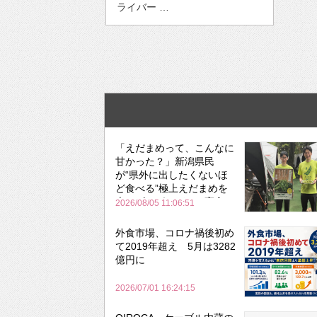
ライバー …
「えだまめって、こんなに
甘かった？」新潟県民
が“県外に出したくないほ
ど食べる”極上えだまめを
森のビアガーデンで実食
2026/08/05 11:06:51
外食市場、コロナ禍後初め
て2019年超え 5月は3282
億円に
2026/07/01 16:24:15