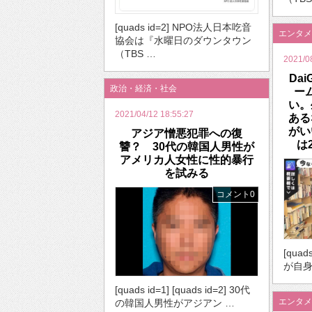
[quads id=2] NPO法人日本吃音
エンタメ
協会は『水曜日のダウンタウン
（TBS …
2021/0
Da
政治・経済・社会
ー
い。
2021/04/12 18:55:27
ある
がい
アジア憎悪犯罪への復
は
讐？ 30代の韓国人男性が
アメリカ人女性に性的暴行
を試みる
コメント0
[qua
が自身
[quads id=1] [quads id=2] 30代
エンタメ
の韓国人男性がアジアン …