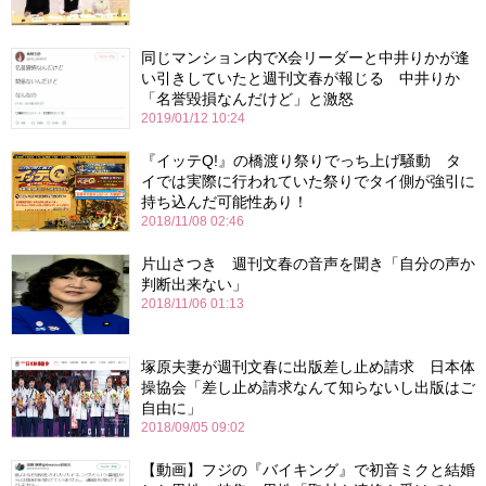
同じマンション内でX会リーダーと中井りかが逢
い引きしていたと週刊文春が報じる 中井りか
「名誉毀損なんだけど」と激怒
2019/01/12 10:24
『イッテQ!』の橋渡り祭りでっち上げ騒動 タ
イでは実際に行われていた祭りでタイ側が強引に
持ち込んだ可能性あり！
2018/11/08 02:46
片山さつき 週刊文春の音声を聞き「自分の声か
判断出来ない」
2018/11/06 01:13
塚原夫妻が週刊文春に出版差し止め請求 日本体
操協会「差し止め請求なんて知らないし出版はご
自由に」
2018/09/05 09:02
【動画】フジの『バイキング』で初音ミクと結婚