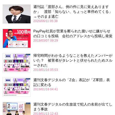
週刊誌「渡部さん、例の件に見に覚えあります
か」 渡部「知らない、ちょっと車停めてくる」
→そのまま逃亡
2020/06/11 05:38
PayPay社員が営業を断られた腹いせに嫌がらせ
の口コミを投稿 会社のアドレスから投稿し発覚
2019/03/07 09:29
帰宅時間がわかるようなことを教えたメンバーが
いた？ 被害者がタレントと伏せられたためスル
ーされた
2019/01/16 05:03
週刊文春デジタルの「Z会」表記が「Z軍団」表
記に変わる
2019/01/16 04:41
週刊文春デジタルの生放送で犯人の名前が出てし
まう事故
2019/01/13 12:43