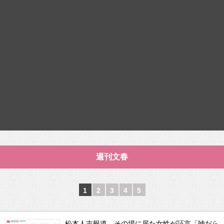
週刊文春
1
2
3
4
5
松本人志報道 その場に居た女性が証言「嘘だら