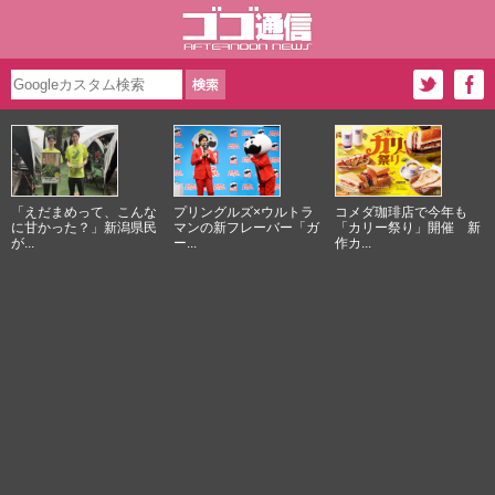
「えだまめって、こんな
プリングルズ×ウルトラ
コメダ珈琲店で今年も
に甘かった？」新潟県民
マンの新フレーバー「ガ
「カリー祭り」開催 新
が...
ー...
作カ...