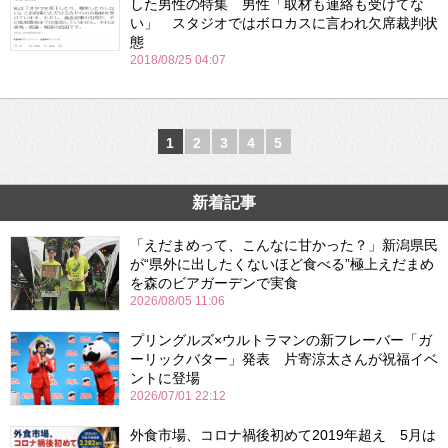
した男性の特集 男性「取材も連絡も受けてな
い」 スタジオではボロカスに言われ欠席裁判状
態
2018/08/25 04:07
1
2
3
4
5
新着記事
「えだまめって、こんなに甘かった？」新潟県民
が“県外に出したくないほど食べる”極上えだまめ
を森のビアガーデンで実食
2026/08/05 11:06
プリングルズ×ウルトラマンの新フレーバー「ガ
ーリックバター」発表 片寄涼太さんが祝福イベ
ントに登場
2026/07/01 22:12
外食市場、コロナ禍後初めて2019年超え 5月は