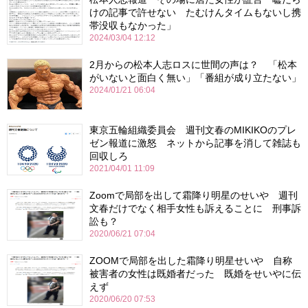
けの記事で許せない たむけんタイムもないし携
帯没収もなかった」
2024/03/04 12:12
2月からの松本人志ロスに世間の声は？ 「松本
がいないと面白く無い」「番組が成り立たない」
2024/01/21 06:04
東京五輪組織委員会 週刊文春のMIKIKOのプレ
ゼン報道に激怒 ネットから記事を消して雑誌も
回収しろ
2021/04/01 11:09
Zoomで局部を出して霜降り明星のせいや 週刊
文春だけでなく相手女性も訴えることに 刑事訴
訟も？
2020/06/21 07:04
ZOOMで局部を出した霜降り明星せいや 自称
被害者の女性は既婚者だった 既婚をせいやに伝
えず
2020/06/20 07:53