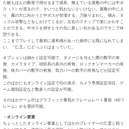
た敵もほんの数発で倒せるまで成長。燃えている屋敷の中には中ボ
ス（？）が居るので、そいつと戦わないといけない。屋敷の中に入
り、霧の方に向かうと中ボスが登場する。刀振りまわし、掴み、タ
ックル攻撃などをしかけてくるが、左右のステップで楽にかわすこ
とができる。中ボスを倒すとその先に新しい社があるのでそこで休
憩できる。
ここまでプレイして最初に違和感があった操作にも既になれてしま
い、『仁王』にどっぷりはまっていた。
オプションは細かく設定可能で、ダメージを与えた際の数字の有
無、カメラタイプ、頭防具の表示の有無、ロックオンマーカーの有
無、体力バーの数字の有無、気力バーの数字の有無などが設定可
能。
このほかにもオンライン設定でIDの表示、カメラ専用設定項目、ゲ
ーム個別設定など数多くの設定が可能。
そのほかゲーム中はグラフィック重視かフレームレート重視（60フ
レーム）かを選択可能。
・オンライン要素
ちょっとしたオンライン要素としてほかのプレイヤーの亡霊と戦う