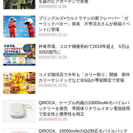
を森のビアガーデンで実食
2026/08/05 11:06
プリングルズ×ウルトラマンの新フレーバー「ガ
ーリックバター」発表 片寄涼太さんが祝福イベ
ントに登場
2026/07/01 22:12
外食市場、コロナ禍後初めて2019年超え 5月は
3282億円に
2026/07/01 16:24
コメダ珈琲店で今年も「カリー祭り」開催 新作
カリーナンドッグなど全6品が季節限定で登場
2026/06/16 15:52
QIROCA、ケーブル内蔵の10000mAhモバイルバ
ッテリーを発売 準固体リチウムイオン電池採用
で安全性と携帯性を両立
2026/06/09 01:40
QIROCA、10000mAhのQi2対応モバイルバッテ