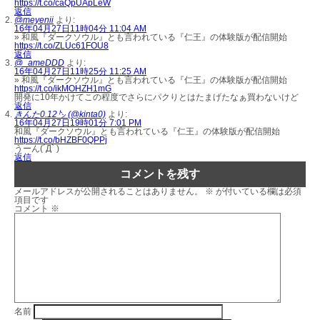
https://t.co/caQpUApLeW
返信
@meyenii
より:
16年04月27日11時04分 11:04 AM
» 和風『ダークソウル』とも言われている『仁王』の体験版が配信開始
https://t.co/ZLUc61FOU8
返信
@_ameDDD
より:
16年04月27日11時25分 11:25 AM
» 和風『ダークソウル』とも言われている『仁王』の体験版が配信開始
https://t.co/ikMOHZH1mG
開発に10年かけてこの程度でさらにパクりとはたまげたなぁ買わないけど
返信
きんた0.12㌧ (@kinta0)
より:
16年04月27日19時01分 7:01 PM
和風『ダークソウル』とも言われている『仁王』の体験版が配信開始
https://t.co/bHZBF0QPPj
うーん(´Д` )
返信
コメントを残す
メールアドレスが公開されることはありません。
※
が付いている欄は必須
項目です
コメント
※
名前