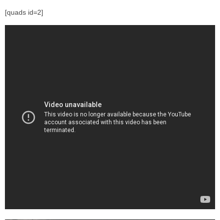
[quads id=2]