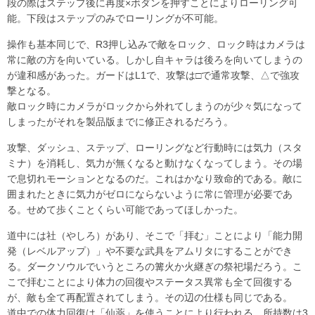
段の際はステップ後に再度×ボダンを押すことによりローリング可
能。下段はステップのみでローリングが不可能。
操作も基本同じで、R3押し込みで敵をロック、ロック時はカメラは
常に敵の方を向いている。しかし自キャラは後ろを向いてしまうの
が違和感があった。ガードはL1で、攻撃は□で通常攻撃、△で強攻
撃となる。
敵ロック時にカメラがロックから外れてしまうのが少々気になって
しまったがそれを製品版までに修正されるだろう。
攻撃、ダッシュ、ステップ、ローリングなど行動時には気力（スタ
ミナ）を消耗し、気力が無くなると動けなくなってしまう。その場
で息切れモーションとなるのだ。これはかなり致命的である。敵に
囲まれたときに気力がゼロにならないように常に管理が必要であ
る。せめて歩くことくらい可能であってほしかった。
道中には社（やしろ）があり、そこで「拝む」ことにより「能力開
発（レベルアップ）」や不要な武具をアムリタにすることができ
る。ダークソウルでいうところの篝火か火継ぎの祭祀場だろう。こ
こで拝むことにより体力の回復やステータス異常も全て回復する
が、敵も全て再配置されてしまう。その辺の仕様も同じである。
道中での体力回復は「仙薬」を使うことにより行われる。所持数は3