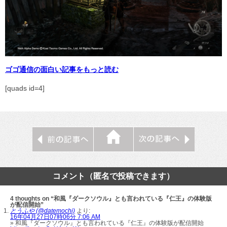
ゴゴ通信の面白い記事をもっと読む
[quads id=4]
コメント（匿名で投稿できます）
4 thoughts on “和風『ダークソウル』とも言われている『仁王』の体験版
が配信開始”
とうふや (@datemochi)
より:
16年04月27日07時06分 7:06 AM
» 和風『ダークソウル』とも言われている『仁王』の体験版が配信開始