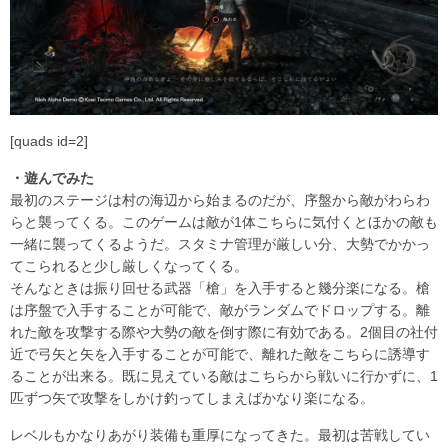
[quads id=2]
・遊んでみた
最初のステージは村の海辺から始まるのだが、序盤から敵がわらわ
らと襲ってくる。このゲームは敵が1体こちらに気付くとほかの敵も
一緒に襲ってくるようだ。スタミナ管理が厳しい分、大勢でかかっ
てこられると少し厳しくなってくる。
そんなときは振り回せる武器「槍」を入手すると幾分楽になる。槍
は序盤で入手することが可能で、敵がランダムでドロップする。離
れた敵を攻撃する際や大勢の敵を倒す際に有効である。2個目の社付
近で弓矢と矢を入手することが可能で、離れた敵をこちらに誘導す
ることが出来る。既に見えている敵はこちらから戦いに行かずに、1
匹ずつ矢で攻撃をしかけ釣ってしまえばかなり楽になる。
レベルもかなりあがり装備も重厚になってきた。最初は苦戦してい