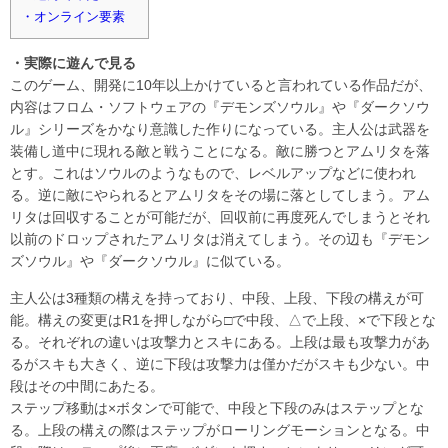
・オンライン要素
・実際に遊んで見る
このゲーム、開発に10年以上かけていると言われている作品だが、
内容はフロム・ソフトウェアの『デモンズソウル』や『ダークソウ
ル』シリーズをかなり意識した作りになっている。主人公は武器を
装備し道中に現れる敵と戦うことになる。敵に勝つとアムリタを落
とす。これはソウルのようなもので、レベルアップなどに使われ
る。逆に敵にやられるとアムリタをその場に落としてしまう。アム
リタは回収することが可能だが、回収前に再度死んでしまうとそれ
以前のドロップされたアムリタは消えてしまう。その辺も『デモン
ズソウル』や『ダークソウル』に似ている。
主人公は3種類の構えを持っており、中段、上段、下段の構えが可
能。構えの変更はR1を押しながら□で中段、△で上段、×で下段とな
る。それぞれの違いは攻撃力とスキにある。上段は最も攻撃力があ
るがスキも大きく、逆に下段は攻撃力は僅かだがスキも少ない。中
段はその中間にあたる。
ステップ移動は×ボタンで可能で、中段と下段のみはステップとな
る。上段の構えの際はステップがローリングモーションとなる。中