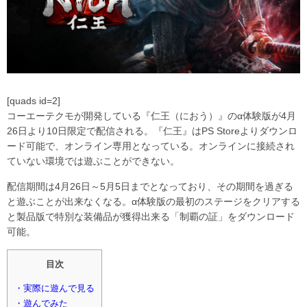
[quads id=2]
コーエーテクモが開発している『仁王（におう）』のα体験版が4月
26日より10日限定で配信される。『仁王』はPS Storeよりダウンロ
ード可能で、オンライン専用となっている。オンラインに接続され
ていない環境では遊ぶことができない。
配信期間は4月26日～5月5日までとなっており、その期間を過ぎる
と遊ぶことが出来なくなる。α体験版の最初のステージをクリアする
と製品版で特別な装備品が獲得出来る「制覇の証」をダウンロード
可能。
目次
・実際に遊んで見る
・遊んでみた