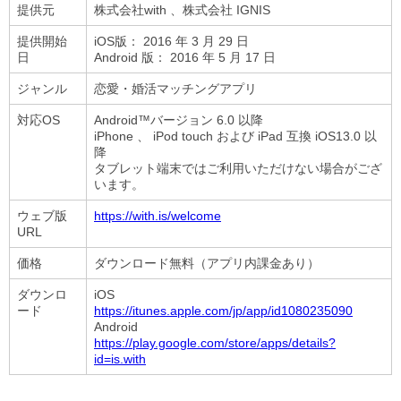
提供元
株式会社with 、株式会社 IGNIS
提供開始
iOS版： 2016 年 3 月 29 日
日
Android 版： 2016 年 5 月 17 日
ジャンル
恋愛・婚活マッチングアプリ
対応OS
Android™バージョン 6.0 以降
iPhone 、 iPod touch および iPad 互換 iOS13.0 以
降
タブレット端末ではご利用いただけない場合がござ
います。
ウェブ版
https://with.is/welcome
URL
価格
ダウンロード無料（アプリ内課金あり）
ダウンロ
iOS
ード
https://itunes.apple.com/jp/app/id1080235090
Android
https://play.google.com/store/apps/details?
id=is.with