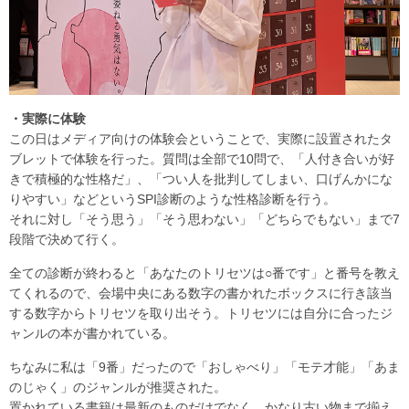
・実際に体験
この日はメディア向けの体験会ということで、実際に設置されたタ
ブレットで体験を行った。質問は全部で10問で、「人付き合いが好
きで積極的な性格だ」、「つい人を批判してしまい、口げんかにな
りやすい」などというSPI診断のような性格診断を行う。
それに対し「そう思う」「そう思わない」「どちらでもない」まで7
段階で決めて行く。
全ての診断が終わると「あなたのトリセツは○番です」と番号を教え
てくれるので、会場中央にある数字の書かれたボックスに行き該当
する数字からトリセツを取り出そう。トリセツには自分に合ったジ
ャンルの本が書かれている。
ちなみに私は「9番」だったので「おしゃべり」「モテ才能」「あま
のじゃく」のジャンルが推奨された。
置かれている書籍は最新のものだけでなく、かなり古い物まで揃え