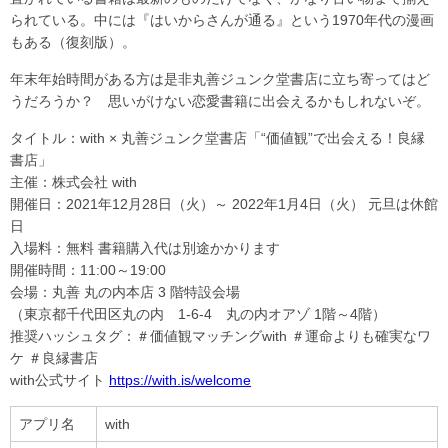
られている。中には『はいからさんが通る』という1970年代の漫画
もある（復刻版）。
年末年始時間がある方は是非丸善ジュンク堂書店に立ち寄ってはど
うだろうか？ 思いがけない恋愛書籍に出会えるかもしれないぞ。
タイトル：with × 丸善ジュンク堂書店「“価値観”で出会える！良縁
書店」
主催：株式会社 with
開催日：2021年12月28日（火）～ 2022年1月4日（火） 元旦は休館
日
入場料：無料 書籍購入代は別途かかります
開催時間：11:00～19:00
会場：丸善 丸の内本店 3 階特設会場
（東京都千代田区丸の内 1-6-4 丸の内オアゾ 1階～4階）
推奨ハッシュタグ：＃価値観マッチングwith ＃運命よりも確実なワ
ケ ＃良縁書店
with公式サイト
https://with.is/welcome
アプリ名
with