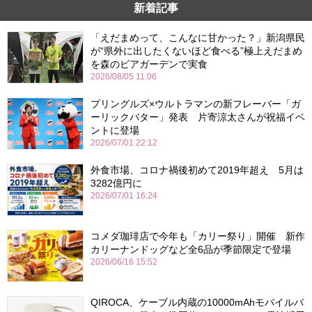
新着記事
「えだまめって、こんなに甘かった？」新潟県民
が“県外に出したくないほど食べる”極上えだまめ
を森のビアガーデンで実食
2026/08/05 11:06
プリングルズ×ウルトラマンの新フレーバー「ガ
ーリックバター」発表 片寄涼太さんが祝福イベ
ントに登場
2026/07/01 22:12
外食市場、コロナ禍後初めて2019年超え 5月は
3282億円に
2026/07/01 16:24
コメダ珈琲店で今年も「カリー祭り」開催 新作
カリーナンドッグなど全6品が季節限定で登場
2026/06/16 15:52
QIROCA、ケーブル内蔵の10000mAhモバイルバ