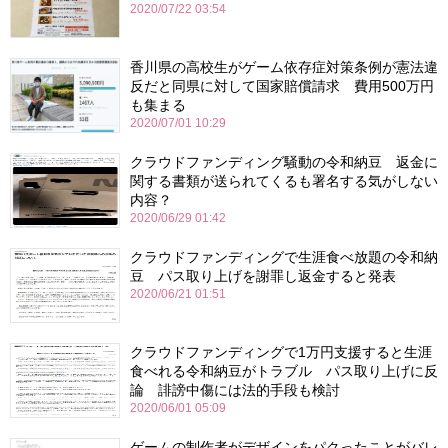
2020/07/22 03:54
香川県の高校生がゲーム依存症対策条例が憲法違
反だと同県に対して国家賠償請求 費用500万円
も集まる
2020/07/01 10:29
クラウドファンディング騒動の令和納豆 返金に
関する書類が送られてくるも署名する気がしない
内容？
2020/06/29 01:42
クラウドファンディングで生涯食べ放題の令和納
豆 パス取り上げを謝罪し返金すると発表
2020/06/21 01:51
クラウドファンディングで1万円支援すると生涯
食べれる令和納豆がトラブル パス取り上げに反
論 誹謗中傷には法的手段も検討
2020/06/01 05:09
ゲームの制作者がデザインをパクったことがバレ