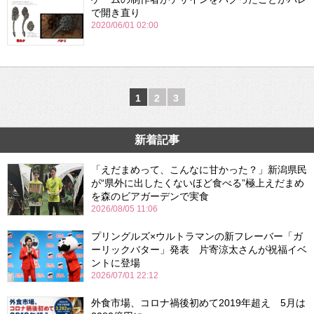
で開き直り
2020/06/01 02:00
1
2
3
新着記事
「えだまめって、こんなに甘かった？」新潟県民
が“県外に出したくないほど食べる”極上えだまめ
を森のビアガーデンで実食
2026/08/05 11:06
プリングルズ×ウルトラマンの新フレーバー「ガ
ーリックバター」発表 片寄涼太さんが祝福イベ
ントに登場
2026/07/01 22:12
外食市場、コロナ禍後初めて2019年超え 5月は