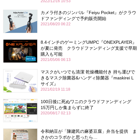
2022/12/16 10:53
カメラ付きのジンバル『Feiyu Pocket』がクラウ
ドファンディングで予約販売開始
2021/08/20 06:22
8.4インチのゲーミングUMPC『ONEXPLAYER』
が夏に発売 クラウドファンディング支援で早期
購入も可能
2021/05/06 06:13
マスクがいつでも清潔 乾燥機能付き 持ち運びで
きるマスク除菌器&ハンディ除菌器『maskirei L
サイズ』
2021/02/19 11:18
100日後に死ぬワニのクラウドファンディング
15万円しか集まらずに終了
2020/08/17 02:13
令和納豆が「陳建民の麻婆豆腐」弁当を提供 ま
さかのコラボかと思ったら…