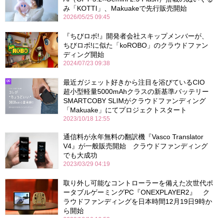
み「KOTTI」、Makuakeで先行販売開始
2026/05/25 09:45
『ちびロボ!』開発者会社スキップメンバーが、
ちびロボ!に似た「koROBO」のクラウドファン
ディング開始
2024/07/23 09:38
最近ガジェット好きから注目を浴びているCIO
超小型軽量5000mAhクラスの新基準バッテリー
SMARTCOBY SLIMがクラウドファンディング
「Makuake」にてプロジェクトスタート
2023/10/18 12:55
通信料が永年無料の翻訳機『Vasco Translator
V4』が一般販売開始 クラウドファンディング
でも大成功
2023/03/29 04:19
取り外し可能なコントローラーを備えた次世代ポ
ータブルゲーミングPC『ONEXPLAYER2』 ク
ラウドファンディングを日本時間12月19日9時か
ら開始