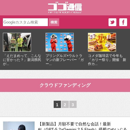
「えだまめって、こんな
プリングルズ×ウルトラ
コメダ珈琲店で今年も
に甘かった？」新潟県民
マンの新フレーバー「ガ
「カリー祭り」開催 新
が...
ー...
作カ...
クラウドファンディング
1
2
3
【新製品】月額不要で自然な会話！最新
AI（GPT-5.2×Gemini 2.5 Flash）搭載のぬいぐる