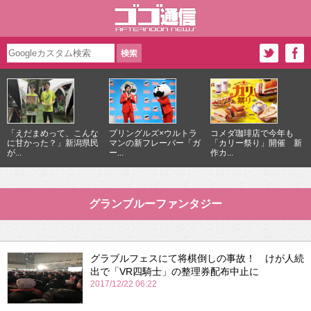
「えだまめって、こんな
プリングルズ×ウルトラ
コメダ珈琲店で今年も
に甘かった？」新潟県民
マンの新フレーバー「ガ
「カリー祭り」開催 新
が...
ー...
作カ...
グランブルーファンタジー
グラブルフェスにて将棋倒しの事故！ けが人続
出で「VR四騎士」の整理券配布中止に
2017/12/22 06:22