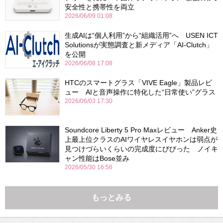
安全性と携帯性を両立
2026/06/09 01:08
生成AIは“個人利用”から“組織活用”へ USEN ICT
Solutionsが実態調査と新メディア「AI-Clutch」
を公開
2026/06/08 17:08
HTCのスマートグラス「VIVE Eagle」製品レビ
ュー AIと音声操作に特化した“日常使い”グラス
2026/06/03 17:30
Soundcore Liberty 5 Pro Maxレビュー Anker史
上最上位クラスのAIワイヤレスイヤホンは弱点が
見つけづらいくらいの完成度にびびった ノイキ
ャン性能はBose並み
2026/05/30 16:56
もっとみる