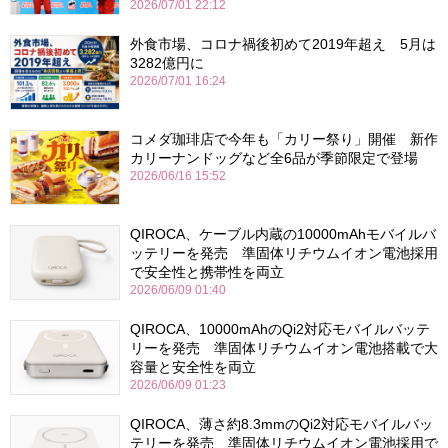
2026/07/01 22:12
外食市場、コロナ禍後初めて2019年超え 5月は
3282億円に
2026/07/01 16:24
コメダ珈琲店で今年も「カリー祭り」開催 新作
カリーナンドッグなど全6品が季節限定で登場
2026/06/16 15:52
QIROCA、ケーブル内蔵の10000mAhモバイルバ
ッテリーを発売 準固体リチウムイオン電池採用
で安全性と携帯性を両立
2026/06/09 01:40
QIROCA、10000mAhのQi2対応モバイルバッテ
リーを発売 準固体リチウムイオン電池搭載で大
容量と安全性を両立
2026/06/09 01:23
QIROCA、薄さ約8.3mmのQi2対応モバイルバッ
テリーを発売 準固体リチウムイオン電池採用で