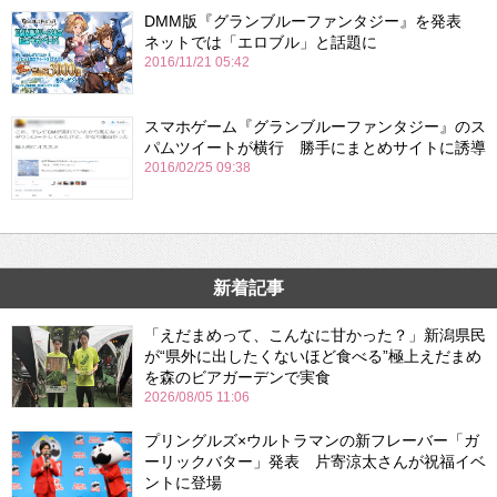
DMM版『グランブルーファンタジー』を発表
ネットでは「エロブル」と話題に
2016/11/21 05:42
スマホゲーム『グランブルーファンタジー』のス
パムツイートが横行 勝手にまとめサイトに誘導
2016/02/25 09:38
新着記事
「えだまめって、こんなに甘かった？」新潟県民
が“県外に出したくないほど食べる”極上えだまめ
を森のビアガーデンで実食
2026/08/05 11:06
プリングルズ×ウルトラマンの新フレーバー「ガ
ーリックバター」発表 片寄涼太さんが祝福イベ
ントに登場