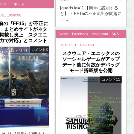
ノロジー・ネット
[quads id=1] 【簡単に説明する
と】 ・FF15の不正流出が問題に
1/21 19:48:08
・ …
前の『FF15』が不正に
 まとめサイトがネタ
Twitter・Facebook・Instagram・SNS
掲載し炎上 スクエニ
力で対応」とコメント
2016/08/18 19:20:58
コメント3
スクウェア・エニックスの
ソーシャルゲームがアップ
デート後に何故かデバッグ
モード搭載版を公開
コメント11