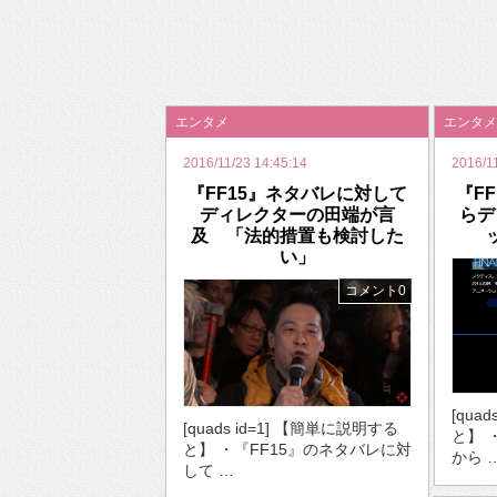
2026年のバレンタインは「自分で作って、想
エンタメ
エンタメ
2016/11/23 14:45:14
2016/1
『FF15』ネタバレに対して
『F
ディレクターの田端が言
らデ
及 「法的措置も検討した
い」
コメント0
[qua
[quads id=1] 【簡単に説明する
と】 
と】 ・『FF15』のネタバレに対
から 
して …