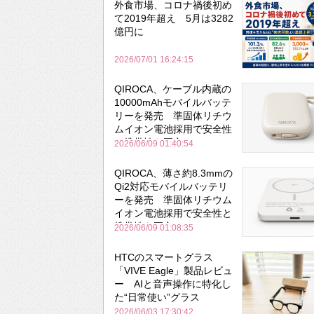
外食市場、コロナ禍後初め
て2019年超え 5月は3282
億円に
2026/07/01 16:24:15
QIROCA、ケーブル内蔵の
10000mAhモバイルバッテ
リーを発売 準固体リチウ
ムイオン電池採用で安全性
と携帯性を両立
2026/06/09 01:40:54
QIROCA、薄さ約8.3mmの
Qi2対応モバイルバッテリ
ーを発売 準固体リチウム
イオン電池採用で安全性と
携帯性を両立
2026/06/09 01:08:35
HTCのスマートグラス
「VIVE Eagle」製品レビュ
ー AIと音声操作に特化し
た“日常使い”グラス
2026/06/03 17:30:42