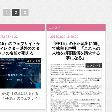
いを渡す」 TE･･･
1
2
3
エンタメ
1/22 23:48:22
2016/11/22 18:29:00
F15』のウェブサイトか
『FF15』の不正流出に関し
ィレクター以外のスタ
て株主も声明 「これらの
ッフの名前が消える
人物を損害賠償を請求する
事になる」
コメント0
コメント3
ds id=1] 【簡単に説明する
・『FF15』のウェブサイト
…