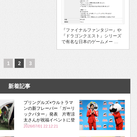
『ファイナルファンタジー』や
『ドラゴンクエスト』シリーズ
で有名な日本のゲームメー …
1
2
3
新着記事
プリングルズ×ウルトラマ
ンの新フレーバー「ガーリ
ックバター」発表 片寄涼
太さんが祝福イベントに登
場
2026/07/01 22:12:21