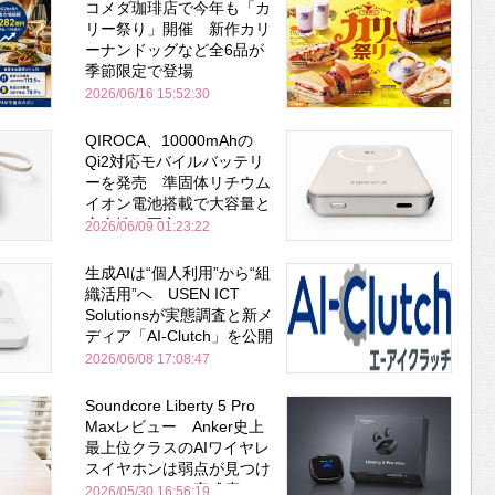
コメダ珈琲店で今年も「カ
リー祭り」開催 新作カリ
ーナンドッグなど全6品が
季節限定で登場
2026/06/16 15:52:30
QIROCA、10000mAhの
Qi2対応モバイルバッテリ
ーを発売 準固体リチウム
イオン電池搭載で大容量と
安全性を両立
2026/06/09 01:23:22
生成AIは“個人利用”から“組
織活用”へ USEN ICT
Solutionsが実態調査と新メ
ディア「AI-Clutch」を公開
2026/06/08 17:08:47
Soundcore Liberty 5 Pro
Maxレビュー Anker史上
最上位クラスのAIワイヤレ
スイヤホンは弱点が見つけ
づらいくらいの完成度にび
2026/05/30 16:56:19