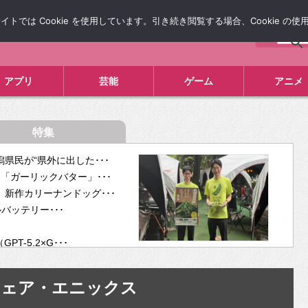
では Cookie を使用しています。引き続き閲覧する場合、Cookie の
について
広告掲載について
お問い合わせ
タレコミ
アプリ
芸能
ゲーム
アニメ
特集
県民が“県外に出した･･･
「ガーリックバター」･･･
新作カリーナンドッグ･･･
ルバッテリー･･･
-5.2×G･･･
tra･･･
供開･･･
ウェア・エニックス
ム、”自分が今話し･･･