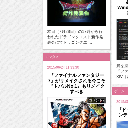
Wi
本日（7月28日）の17時から行
われたドラゴンクエスト新作発
表会にてドラゴンクエ …
エンタメ
満を持
2015/06/24 11:33:30
『フ
『ファイナルファンタジー
XIV
7』がリメイクされる今こそ
『トバルNo.1』もリメイク
すべき
ゲーム
コメント2
2015/0
『ド
ンテ