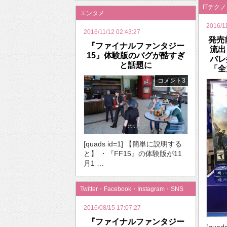
ITテク
エンタメ
2016/1
2016/11/12 02:43:27
発売
『ファイナルファンタジー
流出
15』体験版のバグが酷すぎ
バレ
と話題に
「全
コメント3
[quads id=1] 【簡単に説明する
と】 ・『FF15』の体験版が11
月1 …
Twitter・Facebook・Instagram・SNS
2016/08/15 17:07:27
『ファイナルファンタジー