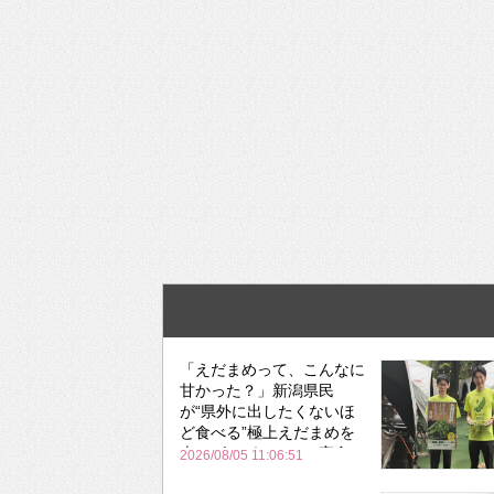
「えだまめって、こんなに
甘かった？」新潟県民
が“県外に出したくないほ
ど食べる”極上えだまめを
森のビアガーデンで実食
2026/08/05 11:06:51