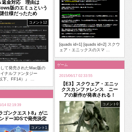
＆返金対応 理由は
ndows版のエミュという
謎仕様だったため
コメント12
[quads id=1] [quads id=2] スクウ
ェア・エニックスのスマ …
ゲーム
して発売されたMac版の
ァイナルファンタジー
2015/06/17 02:33:55
（以下、FF14）』 …
【E3】スクウェア・エニッ
クスカンファレンス ニー
アの新作が発表される！
コメント0
5/14 02:19:39
ラゴンクエスト8』がニ
ンドー3DSで発売決定
コメント1