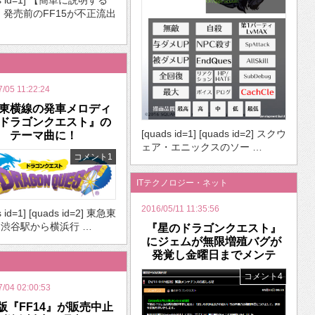
ds id=1] 【簡単に説明する
・発売前のFF15が不正流出
7/05 11:22:24
東横線の発車メロディ
ドラゴンクエスト』の
[quads id=1] [quads id=2] スクウ
テーマ曲に！
ェア・エニックスのソー …
コメント1
ITテクノロジー・ネット
2016/05/11 11:35:56
s id=1] [quads id=2] 東急東
渋谷駅から横浜行 …
『星のドラゴンクエスト』
にジェムが無限増殖バグが
発覚し金曜日までメンテ
コメント4
7/04 02:00:53
c版『FF14』が販売中止