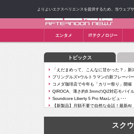
よりよいエクスペリエンスを提供するため、当ウェブサイト
ゴゴ通信
エンタメ
ITテクノロジー
トピックス
「えだまめって、こんなに甘かった？」新潟
プリングルズ×ウルトラマンの新フレーバー
コメダ珈琲店で今年も「カリー祭り」開催 
QIROCA、薄さ約8.3mmのQi2対応モバイ
Soundcore Liberty 5 Pro Maxレビュ･･･
【新製品】月額不要で自然な会話！最新AI（GPT
【次世代の没入感と生産性】VITURE Luma Ul
Geminiが音楽生成「Create music」機能提
スク
挫折率8割の壁をAIで突破。ジャストシステ