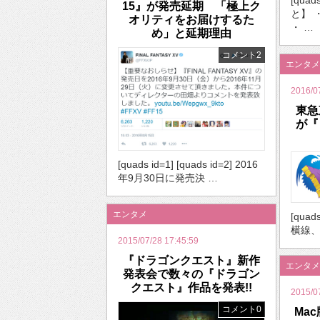
[qua
15』が発売延期 「極上ク
と】 
オリティをお届けするた
・ …
め」と延期理由
コメント2
エンタメ
2016/0
東急
が『
[quads id=1] [quads id=2] 2016
年9月30日に発売決 …
エンタメ
[quad
横線、
2015/07/28 17:45:59
『ドラゴンクエスト』新作
エンタメ
発表会で数々の『ドラゴン
クエスト』作品を発表!!
2015/0
コメント0
Ma