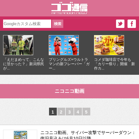
「えだまめって、こんな
プリングルズ×ウルトラ
コメダ珈琲店で今年も
に甘かった？」新潟県民
マンの新フレーバー「ガ
「カリー祭り」開催 新
が...
ー...
作カ...
ニコニコ動画
1
2
3
4
5
ニコニコ動画、サイバー攻撃でサーバーダウン：
復旧見込みは6月10日以降