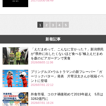
2017/10/30 08:49
1
2
3
4
5
新着記事
「えだまめって、こんなに甘かった？」新潟県民
が“県外に出したくないほど食べる”極上えだまめ
を森のビアガーデンで実食
2026/08/05 11:06
プリングルズ×ウルトラマンの新フレーバー「ガ
ーリックバター」発表 片寄涼太さんが祝福イベ
ントに登場
2026/07/01 22:12
外食市場、コロナ禍後初めて2019年超え 5月は
3282億円に
2026/07/01 16:24