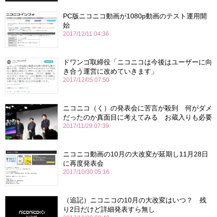
PC版ニコニコ動画が1080p動画のテスト運用開
始
2017/12/11 04:36
ドワンゴ取締役「ニコニコは今後はユーザーに向
き合う運営に改めていきます」
2017/12/05 07:50
ニコニコ（く）の発表会に苦言が殺到 何がダメ
だったのか真面目に考えてみる お蔵入りも必要
2017/11/29 07:39
ニコニコ動画の10月の大改変が延期し11月28日
に再度発表会
2017/10/30 05:16
（追記）ニコニコの10月の大改変はいつ？ 残
り2日だけど詳細発表すら無し