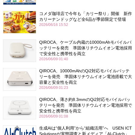
コメダ珈琲店で今年も「カリー祭り」開催 新作
カリーナンドッグなど全6品が季節限定で登場
2026/06/16 15:52
QIROCA、ケーブル内蔵の10000mAhモバイルバ
ッテリーを発売 準固体リチウムイオン電池採用
で安全性と携帯性を両立
2026/06/09 01:40
QIROCA、10000mAhのQi2対応モバイルバッテ
リーを発売 準固体リチウムイオン電池搭載で大
容量と安全性を両立
2026/06/09 01:23
QIROCA、薄さ約8.3mmのQi2対応モバイルバッ
テリーを発売 準固体リチウムイオン電池採用で
安全性と携帯性を両立
2026/06/09 01:08
生成AIは“個人利用”から“組織活用”へ USEN ICT
Solutionsが実態調査と新メディア「AI-Clutch」