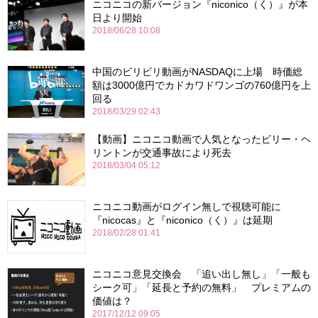
ニコニコの新バージョン『niconico（く）』が本
日より開始
2018/06/28 10:08
中国のビリビリ動画がNASDAQに上場 時価総
額は3000億円でカドカワドワンゴの760億円を上
回る
2018/03/29 02:43
【動画】ニコニコ動画で人気となったビリー・ヘ
リントンが交通事故により死去
2018/03/04 05:12
ニコニコ動画がログイン無しで視聴可能に
『nicocas』と『niconico（く）』は延期
2018/02/28 01:41
ニコニコ意見交換会 「追い出し無し」「一般も
シーク可」「延長と予約の無料」 プレミアムの
価値は？
2017/12/12 09:05