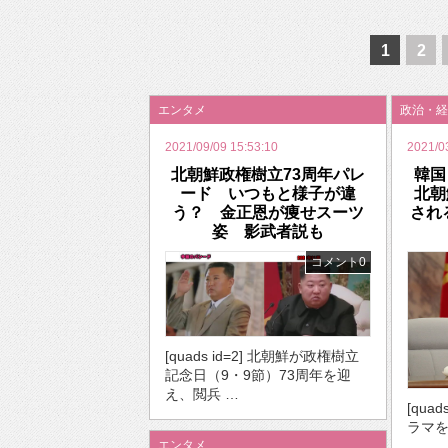
2026年のバレンタインは「自分で作って、想
1
2
エンタメ
政治・経
2021/09/09 15:53:10
2021/0
北朝鮮政権樹立73周年パレ
韓国
ード いつもと様子が違
北朝
う？ 金正恩が痩せスーツ
され
姿 影武者説も
コメント0
[quads id=2] 北朝鮮が政権樹立
記念日（9・9節）73周年を迎
え、閲兵 …
[quad
ラマを
エンタメ