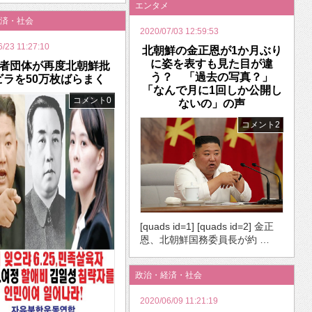
エンタメ
済・社会
2020/07/03 12:59:53
6/23 11:27:10
北朝鮮の金正恩が1か月ぶり
に姿を表すも見た目が違
者団体が再度北朝鮮批
う？ 「過去の写真？」
ビラを50万枚ばらまく
「なんで月に1回しか公開し
コメント0
ないの」の声
コメント2
[quads id=1] [quads id=2] 金正
恩、北朝鮮国務委員長が約 …
政治・経済・社会
2020/06/09 11:21:19