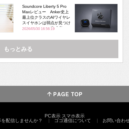
Soundcore Liberty 5 Pro
Maxレビュー Anker史上
最上位クラスのAIワイヤレ
スイヤホンは弱点が見つけ
づらいくらいの完成度にび
2026/05/30 16:56:19
びった ノイキャン性能は
Bose並み
もっとみる
PC表示
スマホ表示
事を配信しませんか？
ゴゴ通信について
お問い合わ