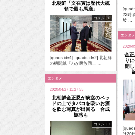
北朝鮮「文在寅は歴代大統
[quad
領で最も馬鹿」
23時
コメント0
坡 …
エンタメ
2020/0
金正
[quads id=1] [quads id=2] 北朝鮮
りに
の機関紙『わが民族同士 …
開し
エンタメ
2020/04/27 11:27:55
北朝鮮金正恩が病室のベッ
ドの上でタバコを吸いお酒
を飲む写真が出回る 合成
疑惑も
コメント1
[quad
は20