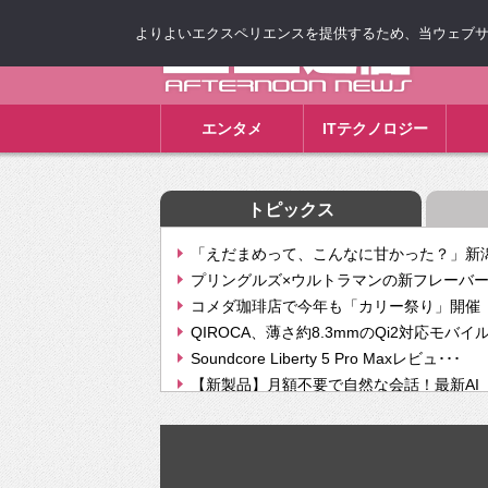
よりよいエクスペリエンスを提供するため、当ウェブサイト
ゴゴ通信
エンタメ
ITテクノロジー
トピックス
「えだまめって、こんなに甘かった？」新潟
プリングルズ×ウルトラマンの新フレーバー
コメダ珈琲店で今年も「カリー祭り」開催 
QIROCA、薄さ約8.3mmのQi2対応モバイ
Soundcore Liberty 5 Pro Maxレビュ･･･
【新製品】月額不要で自然な会話！最新AI（GPT
【次世代の没入感と生産性】VITURE Luma Ul
Geminiが音楽生成「Create music」機能提
挫折率8割の壁をAIで突破。ジャストシステ