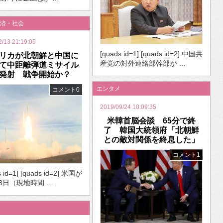
済・社会
2/13 21:19:05
[quads id=1] [quads id=2] 中国共
リカが北朝鮮と中国に
産党の対外連絡部幹部が …
て中距離弾道ミサイル
発射 戦争開始か？
エンタメ
コメント0
2019/09/24 10:09:35
米韓首脳会談 65分で終
了 韓国大統領府「北朝鮮
との敵対関係を終息した」
コメント1
s id=1] [quads id=2] 米国が
13日（現地時間 …