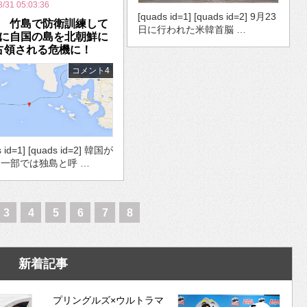
8/31 05:03:36
[quads id=1] [quads id=2] 9月23
 竹島で防衛訓練して
日に行われた米韓首脳 …
に自国の島を北朝鮮に
占領される危機に！
コメント4
s id=1] [quads id=2] 韓国が
一部では独島と呼 …
3
4
5
6
7
8
新着記事
プリングルズ×ウルトラマ