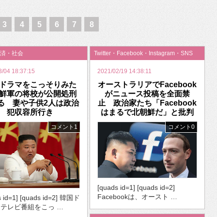
いを渡す」 TE･･･
3
4
5
6
7
8
済・社会
Twitter・Facebook・Instagram・SNS
3/04 18:37:15
2021/02/19 14:38:11
ドラマをこっそりみた
オーストラリアでFacebook
鮮軍の将校が公開処刑
がニュース投稿を全面禁
る 妻や子供2人は政治
止 政治家たち「Facebook
犯収容所行き
はまるで北朝鮮だ」と批判
コメント1
コメント0
[quads id=1] [quads id=2]
Facebookは、オースト …
s id=1] [quads id=2] 韓国ド
テレビ番組をこっ …