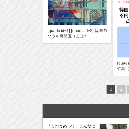
2019/0
韓国
る内
[quads id=1] [quads id=2] 韓国の
ソウル麻浦区（まぽく） …
[quad
竹島（
1
2
「えだまめって、こんなに