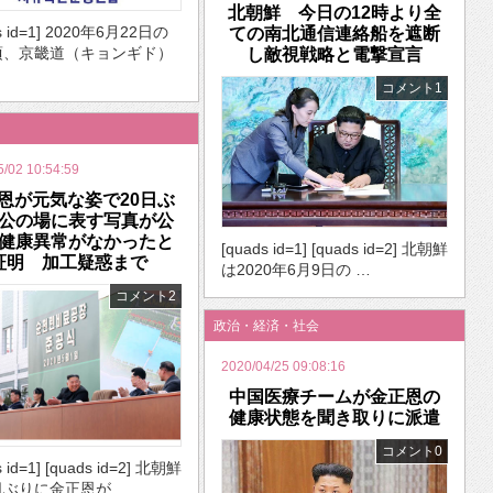
北朝鮮 今日の12時より全
s id=1] 2020年6月22日の
ての南北通信連絡船を遮断
頃、京畿道（キョンギド）
し敵視戦略と電撃宣言
コメント1
5/02 10:54:59
恩が元気な姿で20日ぶ
公の場に表す写真が公
健康異常がなかったと
[quads id=1] [quads id=2] 北朝鮮
証明 加工疑惑まで
は2020年6月9日の …
コメント2
政治・経済・社会
2020/04/25 09:08:16
中国医療チームが金正恩の
健康状態を聞き取りに派遣
コメント0
s id=1] [quads id=2] 北朝鮮
日ぶりに金正恩が …