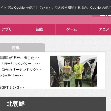
では Cookie を使用しています。引き続き閲覧する場合、Cookie の
について
広告掲載について
お問い合わせ
タレコミ
アプリ
芸能
ゲーム
アニメ
特集
県民が“県外に出した･･･
「ガーリックバター」･･･
新作カリーナンドッグ･･･
ルバッテリー･･･
-5.2×G･･･
tra･･･
供開･･･
北朝鮮
ム、”自分が今話し･･･