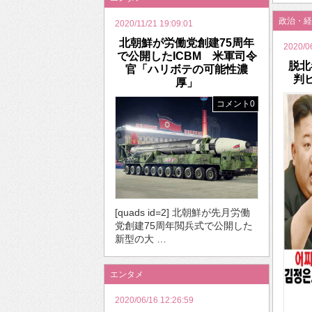
政治・経
2020/11/21 19:09:01
北朝鮮が労働党創建75周年
2020/0
で公開したICBM 米軍司令
脱北
官「ハリボテの可能性濃
判
厚」
コメント0
[quads id=2] 北朝鮮が先月労働
党創建75周年閲兵式で公開した
新型の大 …
エンタメ
2020/06/16 12:26:59