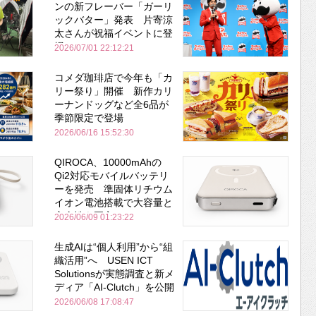
ンの新フレーバー「ガーリ
ックバター」発表 片寄涼
太さんが祝福イベントに登
場
2026/07/01 22:12:21
コメダ珈琲店で今年も「カ
リー祭り」開催 新作カリ
ーナンドッグなど全6品が
季節限定で登場
2026/06/16 15:52:30
QIROCA、10000mAhの
Qi2対応モバイルバッテリ
ーを発売 準固体リチウム
イオン電池搭載で大容量と
安全性を両立
2026/06/09 01:23:22
生成AIは“個人利用”から“組
織活用”へ USEN ICT
Solutionsが実態調査と新メ
ディア「AI-Clutch」を公開
2026/06/08 17:08:47