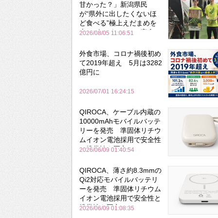
甘かった？」新潟県民
が“県外に出したくないほ
ど食べる”極上えだまめを
森のビアガーデンで実食
2026/08/05 11:06:51
外食市場、コロナ禍後初め
て2019年超え 5月は3282
億円に
2026/07/01 16:24:15
QIROCA、ケーブル内蔵の
10000mAhモバイルバッテ
リーを発売 準固体リチウ
ムイオン電池採用で安全性
と携帯性を両立
2026/06/09 01:40:54
QIROCA、薄さ約8.3mmの
Qi2対応モバイルバッテリ
ーを発売 準固体リチウム
イオン電池採用で安全性と
携帯性を両立
2026/06/09 01:08:35