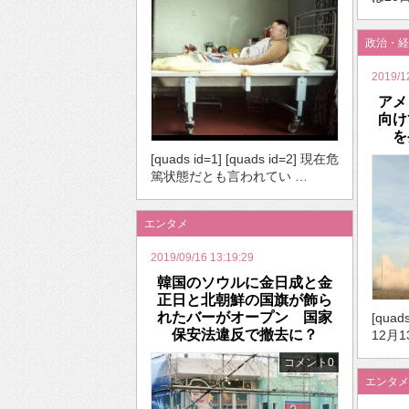
政治・経
2019/1
アメ
向け
を
[quads id=1] [quads id=2] 現在危
篤状態だとも言われてい …
エンタメ
2019/09/16 13:19:29
韓国のソウルに金日成と金
正日と北朝鮮の国旗が飾ら
れたバーがオープン 国家
[quad
保安法違反で撤去に？
12月
コメント0
エンタメ