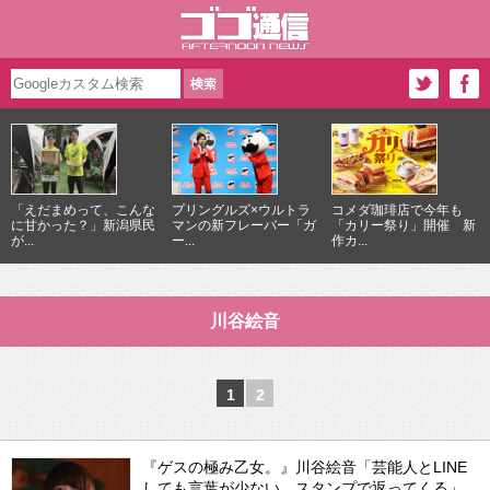
「えだまめって、こんな
プリングルズ×ウルトラ
コメダ珈琲店で今年も
に甘かった？」新潟県民
マンの新フレーバー「ガ
「カリー祭り」開催 新
が...
ー...
作カ...
川谷絵音
1
2
『ゲスの極み乙女。』川谷絵音「芸能人とLINE
しても言葉が少ない。スタンプで返ってくる」