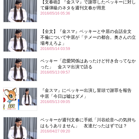
【文春砲】『金スマ』で謝罪したベッキーに対し
て爆弾級のネタを週刊文春が用意
2016/05/16 05:36
【全文】『金スマ』ベッキーと中居の会話全文
不倫について中居が「テメーの都合。奥さんの立
場考えろよ」
2016/05/14 03:59
ベッキー「恋愛関係はあったけど付き合ってなか
った」 金スマ出演で語る
2016/05/13 09:57
『金スマ』にベッキー出演し冒頭で謝罪を報告
中居「今日は嘘はダメ」
2016/05/13 09:05
ベッキーが週刊文春に手紙「川谷絵音への気持ち
はもうありません」 友達だったはずでは？
2016/04/27 09:20