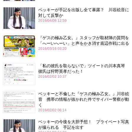
ベッキーが手記を出版し全て暴露？ 川谷絵音に
対して反撃か
2016/04/08 12:59
『ゲスの極み乙女。』スタッフが取材陣の質問を
「へーいへーい」と声をかき消す底辺作戦に出る
2016/03/16 03:20
「私の彼氏を取らないで」ツイートの川本真琴
彼氏は狩野英孝だった！
2016/02/02 10:37
ベッキーと不倫した『ゲスの極み乙女。』川谷絵
音 携帯の情報が抜かれた件でサイバー警察が動
く
2016/02/02 06:14
ベッキーの今後を大胆予想！ プライベート写真
が撮られる 手記を出す