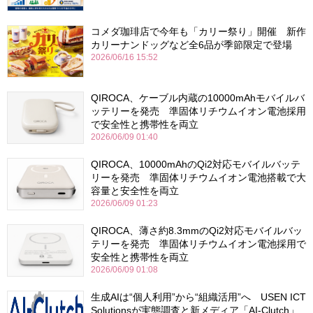
コメダ珈琲店で今年も「カリー祭り」開催 新作
カリーナンドッグなど全6品が季節限定で登場
2026/06/16 15:52
QIROCA、ケーブル内蔵の10000mAhモバイルバ
ッテリーを発売 準固体リチウムイオン電池採用
で安全性と携帯性を両立
2026/06/09 01:40
QIROCA、10000mAhのQi2対応モバイルバッテ
リーを発売 準固体リチウムイオン電池搭載で大
容量と安全性を両立
2026/06/09 01:23
QIROCA、薄さ約8.3mmのQi2対応モバイルバッ
テリーを発売 準固体リチウムイオン電池採用で
安全性と携帯性を両立
2026/06/09 01:08
生成AIは“個人利用”から“組織活用”へ USEN ICT
Solutionsが実態調査と新メディア「AI-Clutch」