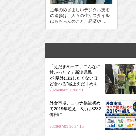
近年のめざましいデジタル技術
の進歩は、人々の生活スタイル
はもちろんのこと、経済や …
「えだまめって、こんなに
甘かった？」新潟県民
が“県外に出したくないほ
ど食べる”極上えだまめを
森のビアガーデンで実食
2026/08/05 11:06:51
外食市場、コロナ禍後初め
て2019年超え 5月は3282
億円に
2026/07/01 16:24:15