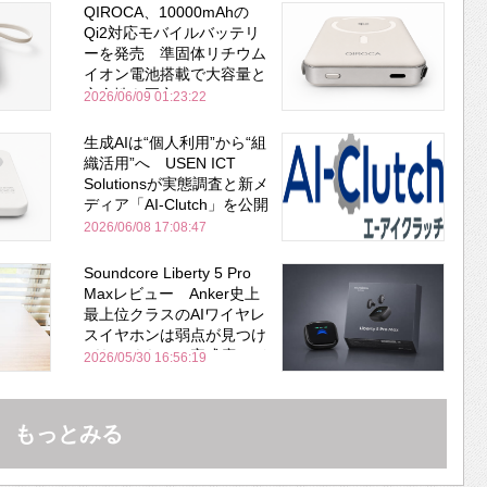
QIROCA、10000mAhの
Qi2対応モバイルバッテリ
ーを発売 準固体リチウム
イオン電池搭載で大容量と
安全性を両立
2026/06/09 01:23:22
生成AIは“個人利用”から“組
織活用”へ USEN ICT
Solutionsが実態調査と新メ
ディア「AI-Clutch」を公開
2026/06/08 17:08:47
Soundcore Liberty 5 Pro
Maxレビュー Anker史上
最上位クラスのAIワイヤレ
スイヤホンは弱点が見つけ
づらいくらいの完成度にび
2026/05/30 16:56:19
びった ノイキャン性能は
Bose並み
もっとみる