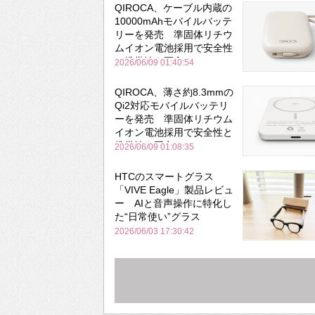
QIROCA、ケーブル内蔵の
10000mAhモバイルバッテ
リーを発売 準固体リチウ
ムイオン電池採用で安全性
と携帯性を両立
2026/06/09 01:40:54
QIROCA、薄さ約8.3mmの
Qi2対応モバイルバッテリ
ーを発売 準固体リチウム
イオン電池採用で安全性と
携帯性を両立
2026/06/09 01:08:35
HTCのスマートグラス
「VIVE Eagle」製品レビュ
ー AIと音声操作に特化し
た“日常使い”グラス
2026/06/03 17:30:42