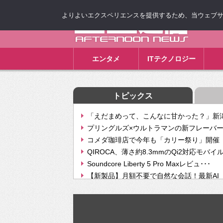
よりよいエクスペリエンスを提供するため、当ウェブサイト
ゴゴ通信
エンタメ
ITテクノロジー
トピックス
「えだまめって、こんなに甘かった？」新潟
プリングルズ×ウルトラマンの新フレーバー
コメダ珈琲店で今年も「カリー祭り」開催 
QIROCA、薄さ約8.3mmのQi2対応モバイ
Soundcore Liberty 5 Pro Maxレビュ･･･
【新製品】月額不要で自然な会話！最新AI（GPT
【次世代の没入感と生産性】VITURE Luma Ul
Geminiが音楽生成「Create music」機能提
挫折率8割の壁をAIで突破。ジャストシステ