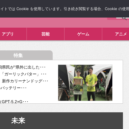
では Cookie を使用しています。引き続き閲覧する場合、Cookie の
について
広告掲載について
お問い合わせ
タレコミ
アプリ
芸能
ゲーム
アニメ
特集
県民が“県外に出した･･･
「ガーリックバター」･･･
新作カリーナンドッグ･･･
ルバッテリー･･･
-5.2×G･･･
tra･･･
供開･･･
未来
ム、”自分が今話し･･･