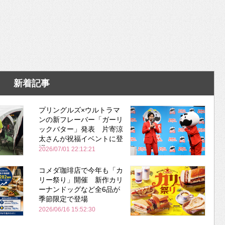
新着記事
プリングルズ×ウルトラマ
ンの新フレーバー「ガーリ
ックバター」発表 片寄涼
太さんが祝福イベントに登
場
2026/07/01 22:12:21
コメダ珈琲店で今年も「カ
リー祭り」開催 新作カリ
ーナンドッグなど全6品が
季節限定で登場
2026/06/16 15:52:30