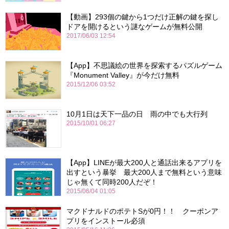
【動画】293個の鍵から1つだけ正解の鍵を探し
ドアを開けるという謎なゲームが無料公開
2017/06/03 12:54
【App】不思議絵の世界を探索するパズルゲーム
『Monument Valley』が今だけ無料
2015/12/06 03:52
10月1日は天下一品の日 雨の中でも大行列
2015/10/01 06:27
【App】LINEが最大200人と通話出来るアプリを
出すという暴挙 最大200人まで無料という意味
じゃ無くて同時200人だぞ！
2015/06/04 01:05
マクドナルドのポテトSが0円！！ クーポンア
プリをインストール必須