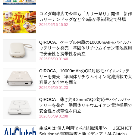
コメダ珈琲店で今年も「カリー祭り」開催 新作
カリーナンドッグなど全6品が季節限定で登場
2026/06/16 15:52
QIROCA、ケーブル内蔵の10000mAhモバイルバ
ッテリーを発売 準固体リチウムイオン電池採用
で安全性と携帯性を両立
2026/06/09 01:40
QIROCA、10000mAhのQi2対応モバイルバッテ
リーを発売 準固体リチウムイオン電池搭載で大
容量と安全性を両立
2026/06/09 01:23
QIROCA、薄さ約8.3mmのQi2対応モバイルバッ
テリーを発売 準固体リチウムイオン電池採用で
安全性と携帯性を両立
2026/06/09 01:08
生成AIは“個人利用”から“組織活用”へ USEN ICT
Solutionsが実態調査と新メディア「AI-Clutch」