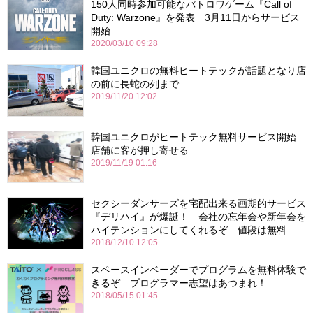
150人同時参加可能なバトロワゲーム『Call of
Duty: Warzone』を発表 3月11日からサービス
開始
2020/03/10 09:28
韓国ユニクロの無料ヒートテックが話題となり店
の前に長蛇の列まで
2019/11/20 12:02
韓国ユニクロがヒートテック無料サービス開始
店舗に客が押し寄せる
2019/11/19 01:16
セクシーダンサーズを宅配出来る画期的サービス
『デリハイ』が爆誕！ 会社の忘年会や新年会を
ハイテンションにしてくれるぞ 値段は無料
2018/12/10 12:05
スペースインベーダーでプログラムを無料体験で
きるぞ プログラマー志望はあつまれ！
2018/05/15 01:45