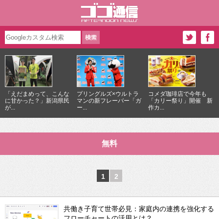
「えだまめって、こんな
プリングルズ×ウルトラ
コメダ珈琲店で今年も
に甘かった？」新潟県民
マンの新フレーバー「ガ
「カリー祭り」開催 新
が...
ー...
作カ...
無料
1
2
共働き子育て世帯必見：家庭内の連携を強化する
フローチャートの活用とは？