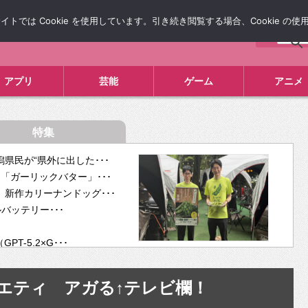
では Cookie を使用しています。引き続き閲覧する場合、Cookie の
について
広告掲載について
お問い合わせ
タレコミ
アプリ
芸能
ゲーム
アニメ
特集
県民が“県外に出した･･･
「ガーリックバター」･･･
新作カリーナンドッグ･･･
ルバッテリー･･･
-5.2×G･･･
tra･･･
供開･･･
エティ アガる↑テレビ欄！
ム、”自分が今話し･･･