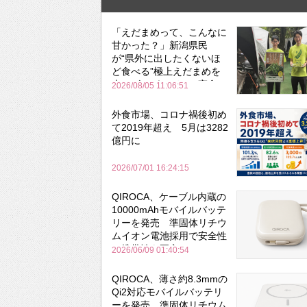
「えだまめって、こんなに
甘かった？」新潟県民
が“県外に出したくないほ
ど食べる”極上えだまめを
森のビアガーデンで実食
2026/08/05 11:06:51
外食市場、コロナ禍後初め
て2019年超え 5月は3282
億円に
2026/07/01 16:24:15
QIROCA、ケーブル内蔵の
10000mAhモバイルバッテ
リーを発売 準固体リチウ
ムイオン電池採用で安全性
と携帯性を両立
2026/06/09 01:40:54
QIROCA、薄さ約8.3mmの
Qi2対応モバイルバッテリ
ーを発売 準固体リチウム