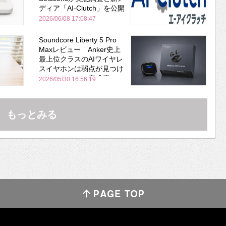
ディア「AI-Clutch」を公開
2026/06/08 17:08:47
Soundcore Liberty 5 Pro
Maxレビュー Anker史上
最上位クラスのAIワイヤレ
スイヤホンは弱点が見つけ
づらいくらいの完成度にび
2026/05/30 16:56:19
びった ノイキャン性能は
Bose並み
もっとみる