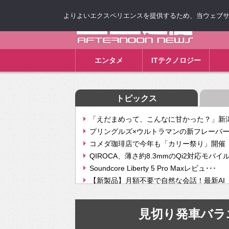
よりよいエクスペリエンスを提供するため、当ウェブサイト
ゴゴ通信
エンタメ
ITテクノロジー
トピックス
「えだまめって、こんなに甘かった？」新潟
プリングルズ×ウルトラマンの新フレーバー
コメダ珈琲店で今年も「カリー祭り」開催 
QIROCA、薄さ約8.3mmのQi2対応モバイ
Soundcore Liberty 5 Pro Maxレビュ･･･
【新製品】月額不要で自然な会話！最新AI（GPT
【次世代の没入感と生産性】VITURE Luma Ul
Geminiが音楽生成「Create music」機能提
見切り発車バラ
挫折率8割の壁をAIで突破。ジャストシステ