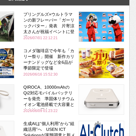
プリングルズ×ウルトラマ
ンの新フレーバー「ガーリ
ックバター」発表 片寄涼
太さんが祝福イベントに登
場
2026/07/01 22:12:21
コメダ珈琲店で今年も「カ
リー祭り」開催 新作カリ
ーナンドッグなど全6品が
季節限定で登場
2026/06/16 15:52:30
QIROCA、10000mAhの
Qi2対応モバイルバッテリ
ーを発売 準固体リチウム
イオン電池搭載で大容量と
安全性を両立
2026/06/09 01:23:22
生成AIは“個人利用”から“組
織活用”へ USEN ICT
Solutionsが実態調査と新メ