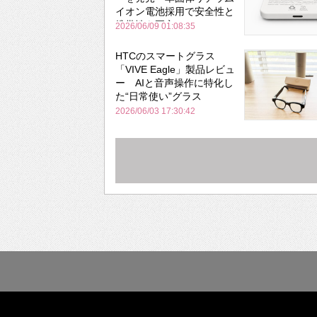
イオン電池採用で安全性と
携帯性を両立
2026/06/09 01:08:35
HTCのスマートグラス
「VIVE Eagle」製品レビュ
ー AIと音声操作に特化し
た“日常使い”グラス
2026/06/03 17:30:42