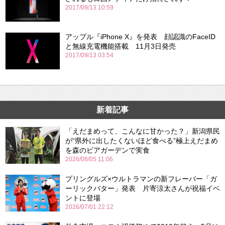
2017/09/13 10:59
アップル『iPhone X』を発表 顔認識のFaceID
と無線充電機能搭載 11月3日発売
2017/09/13 03:54
新着記事
「えだまめって、こんなに甘かった？」新潟県民
が“県外に出したくないほど食べる”極上えだまめ
を森のビアガーデンで実食
2026/08/05 11:06
プリングルズ×ウルトラマンの新フレーバー「ガ
ーリックバター」発表 片寄涼太さんが祝福イベ
ントに登場
2026/07/01 22:12