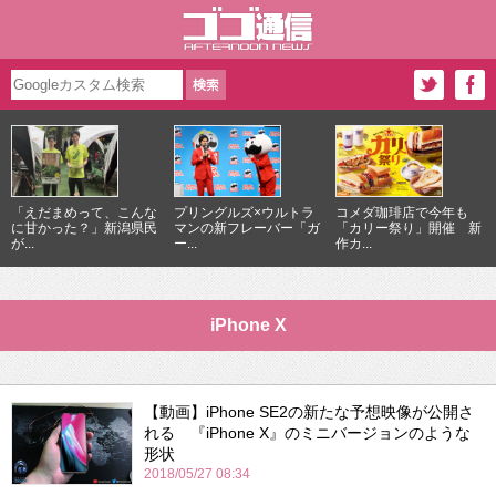
「えだまめって、こんな
プリングルズ×ウルトラ
コメダ珈琲店で今年も
に甘かった？」新潟県民
マンの新フレーバー「ガ
「カリー祭り」開催 新
が...
ー...
作カ...
iPhone X
【動画】iPhone SE2の新たな予想映像が公開さ
れる 『iPhone X』のミニバージョンのような
形状
2018/05/27 08:34