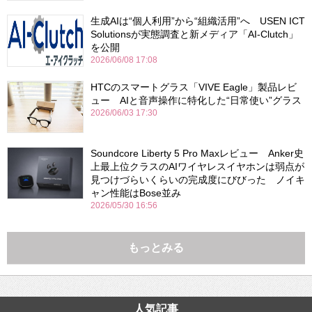
生成AIは“個人利用”から“組織活用”へ USEN ICT
Solutionsが実態調査と新メディア「AI-Clutch」
を公開
2026/06/08 17:08
HTCのスマートグラス「VIVE Eagle」製品レビ
ュー AIと音声操作に特化した“日常使い”グラス
2026/06/03 17:30
Soundcore Liberty 5 Pro Maxレビュー Anker史
上最上位クラスのAIワイヤレスイヤホンは弱点が
見つけづらいくらいの完成度にびびった ノイキ
ャン性能はBose並み
2026/05/30 16:56
もっとみる
人気記事