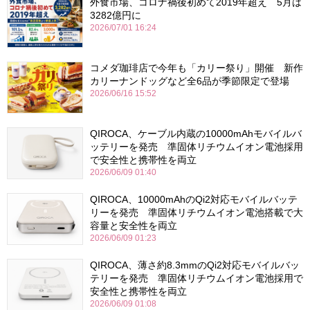
外食市場、コロナ禍後初めて2019年超え 5月は
3282億円に
2026/07/01 16:24
コメダ珈琲店で今年も「カリー祭り」開催 新作
カリーナンドッグなど全6品が季節限定で登場
2026/06/16 15:52
QIROCA、ケーブル内蔵の10000mAhモバイルバ
ッテリーを発売 準固体リチウムイオン電池採用
で安全性と携帯性を両立
2026/06/09 01:40
QIROCA、10000mAhのQi2対応モバイルバッテ
リーを発売 準固体リチウムイオン電池搭載で大
容量と安全性を両立
2026/06/09 01:23
QIROCA、薄さ約8.3mmのQi2対応モバイルバッ
テリーを発売 準固体リチウムイオン電池採用で
安全性と携帯性を両立
2026/06/09 01:08