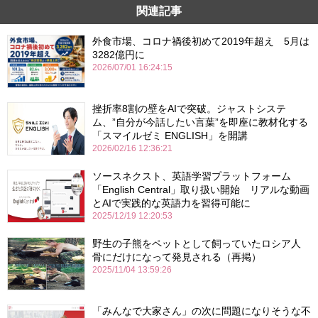
関連記事
外食市場、コロナ禍後初めて2019年超え 5月は
3282億円に
2026/07/01 16:24:15
挫折率8割の壁をAIで突破。ジャストシステ
ム、”自分が今話したい言葉”を即座に教材化する
「スマイルゼミ ENGLISH」を開講
2026/02/16 12:36:21
ソースネクスト、英語学習プラットフォーム
「English Central」取り扱い開始 リアルな動画
とAIで実践的な英語力を習得可能に
2025/12/19 12:20:53
野生の子熊をペットとして飼っていたロシア人
骨にだけになって発見される（再掲）
2025/11/04 13:59:26
「みんなで大家さん」の次に問題になりそうな不