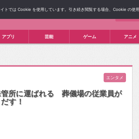
では Cookie を使用しています。引き続き閲覧する場合、Cookie の
について
広告掲載について
お問い合わせ
タレコミ
アプリ
芸能
ゲーム
アニメ
エンタメ
保管所に運ばれる 葬儀場の従業員が
きだす！