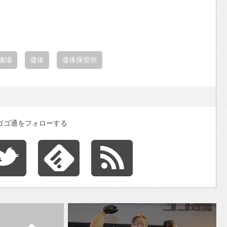
儀場
遺体
遺体保管所
ゴゴ通をフォローする