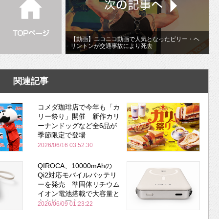
【動画】ニコニコ動画で人気となったビリー・ヘ
リントンが交通事故により死去
関連記事
コメダ珈琲店で今年も「カ
リー祭り」開催 新作カリ
ーナンドッグなど全6品が
季節限定で登場
2026/06/16 03:52:30
QIROCA、10000mAhの
Qi2対応モバイルバッテリ
ーを発売 準固体リチウム
イオン電池搭載で大容量と
安全性を両立
2026/06/09 01:23:22