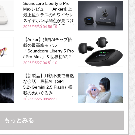
Soundcore Liberty 5 Pro
Maxレビュー Anker史上
最上位クラスのAIワイヤレ
スイヤホンは弱点が見つけ
づらいくらいの完成度にび
2026/05/30 04:56:19
びった ノイキャン性能は
Bose並み
【Anker】独自AIチップ搭
載の最高峰モデル
「Soundcore Liberty 5 Pro
/ Pro Max」＆世界初*の2-
in-1イヤホン「AeroFit 2
2026/05/27 04:51:10
Pro」が同時一挙登場！
【新製品】月額不要で自然
な会話！最新AI（GPT-
5.2×Gemini 2.5 Flash）搭
載のぬいぐるみ
「KOTTI」、Makuakeで先
2026/05/25 09:45:21
行販売開始
もっとみる