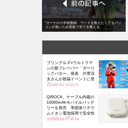
"ガーナの小学校教師 ワードを教えたくてもパソ
コンが無いため黒板で全てを教える
プリングルズ×ウルトラマ
ンの新フレーバー「ガーリ
ックバター」発表 片寄涼
太さんが祝福イベントに登
場
2026/07/01 10:12:21
QIROCA、ケーブル内蔵の
10000mAhモバイルバッテ
リーを発売 準固体リチウ
ムイオン電池採用で安全性
と携帯性を両立
2026/06/09 01:40:54