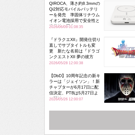
QIROCA、薄さ約8.3mmの
Qi2対応モバイルバッテリ
ーを発売 準固体リチウム
イオン電池採用で安全性と
携帯性を両立
2026/06/09 01:08:35
『ドラクエXII』開発仕切り
直しでサブタイトルも変
更 新たな名前は『ドラゴ
ンクエストXII 夢の彼方
へ』
2026/05/28 12:00:38
【DbD】10周年記念の新キ
ラーは「ジェイソン」！新
チャプターが6月17日に配
信決定、PTBは5月27日よ
り開始
2026/05/26 12:00:07