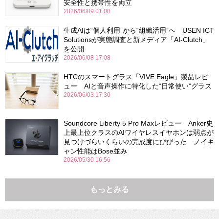
安全性と携帯性を両立
2026/06/09 01:08
生成AIは“個人利用”から“組織活用”へ USEN ICT
Solutionsが実態調査と新メディア「AI-Clutch」
を公開
2026/06/08 17:08
HTCのスマートグラス「VIVE Eagle」製品レビ
ュー AIと音声操作に特化した“日常使い”グラス
2026/06/03 17:30
Soundcore Liberty 5 Pro Maxレビュー Anker史
上最上位クラスのAIワイヤレスイヤホンは弱点が
見つけづらいくらいの完成度にびびった ノイキ
ャン性能はBose並み
2026/05/30 16:56
もっとみる