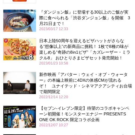
『ダンジョン飯』に登場する30以上のご飯が実
際に食べられる「渋谷ダンジョン飯」を開催 3
月21日まで！
2023/03/17 12:33
日本上陸50周年を迎えるピザハットがさらな
る“想像以上”の新商品に挑戦！ 1枚で8種の味が
楽しめる“奇跡の8in1ピザ”「カズレーザー・ミラ
クル8」 おひとりさまピザセット発売開始！
2023/01/23 10:58
新作映画『アバター：ウェイ・オブ・ウォータ
ー』の本編上映前に4DXの体感CMが流れる
ぞ！ ユナイテッド・シネマアクアシティお台場
で期間限定
2022/12/14 12:20
【セブン-イレブン限定】待望のコラボキャンペ
ーン初開催！モンスターエナジー PRESENTS
ONE OK ROCK 限定コラボ企画
2022/12/07 10:27