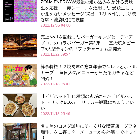
ZONe ENERGYが最後の追い込みをかける受験
生を応援 「赤シート」を活用した“受験生にし
か見えないメッセージ”掲出 12月5日(月)より渋
谷駅・池袋駅にて展開
2022/12/05 04:00
売上No.1を記録したバーガーキングと「ディア
ブロ」のコラボバーガー第2弾！ 直火焼きビー
フx大型チキンの『ブッチャー』も新発売
2022/11/22 09:57
幹事特権！？焼肉屋の忘新年会でシレッとボトル
キープ！ 毎日人気メニューが当たるガチャなど
開始！
2022/11/18 06:01
【ピザハット】11種類の肉がのった「ピザハッ
ト トリックBOX」 サッカー観戦にちょうどい
い！
2022/11/18 05:46
名古屋のコメダ珈琲にそっくりな喫茶店「ダフネ
珈琲」をご存じ？ メニューから外装までそっく
り