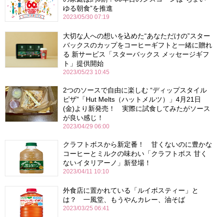
ゆる朝食”を推進
2023/05/30 07:19
大切な人への想いを込めた“あなただけの”スター
バックスのカップをコーヒーギフトと一緒に贈れ
る 新サービス「スターバックス メッセージギフ
ト」提供開始
2023/05/23 10:45
2つのソースで自由に楽しむ “ディップスタイル
ピザ”「Hut Melts（ハットメルツ）」4月21日
(金)より新発売！ 実際に試食してみたがソース
が良い感じ！
2023/04/29 06:00
クラフトボスから新定番！ 甘くないのに豊かな
コーヒーとミルクの味わい「クラフトボス 甘く
ないイタリアーノ」新登場！
2023/04/11 10:10
外食店に置かれている「ルイボスティー」と
は？ 一風堂、もうやんカレー、油そば
2023/03/25 06:41