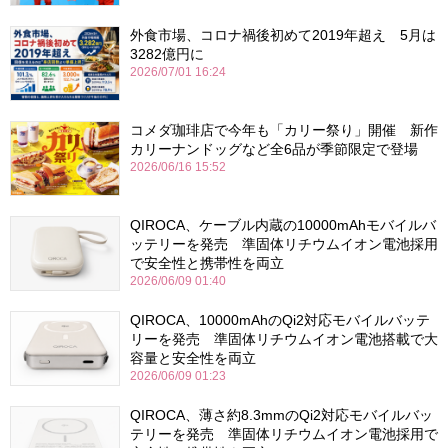
外食市場、コロナ禍後初めて2019年超え 5月は
3282億円に
2026/07/01 16:24
コメダ珈琲店で今年も「カリー祭り」開催 新作
カリーナンドッグなど全6品が季節限定で登場
2026/06/16 15:52
QIROCA、ケーブル内蔵の10000mAhモバイルバ
ッテリーを発売 準固体リチウムイオン電池採用
で安全性と携帯性を両立
2026/06/09 01:40
QIROCA、10000mAhのQi2対応モバイルバッテ
リーを発売 準固体リチウムイオン電池搭載で大
容量と安全性を両立
2026/06/09 01:23
QIROCA、薄さ約8.3mmのQi2対応モバイルバッ
テリーを発売 準固体リチウムイオン電池採用で