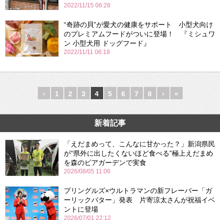
2022/11/15 06:28
“奇跡の貝”が愛犬の健康をサポート 小型犬向け
のプレミアムフードがついに登場！ 『ミシュワ
ン 小型犬用 ドッグフード』
2022/11/11 06:18
‹
1
2
3
4
5
6
7
8
›
»
新着記事
「えだまめって、こんなに甘かった？」新潟県民
が“県外に出したくないほど食べる”極上えだまめ
を森のビアガーデンで実食
2026/08/05 11:06
プリングルズ×ウルトラマンの新フレーバー「ガ
ーリックバター」発表 片寄涼太さんが祝福イベ
ントに登場
2026/07/01 22:12