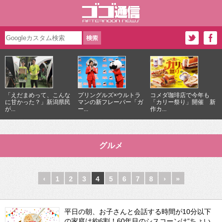
「えだまめって、こんな
プリングルズ×ウルトラ
コメダ珈琲店で今年も
に甘かった？」新潟県民
マンの新フレーバー「ガ
「カリー祭り」開催 新
が...
ー...
作カ...
グルメ
‹
1
2
3
4
5
6
7
8
›
»
平日の朝、お子さんと会話する時間が10分以下
の家庭は約6割！60年目のシスコーンは“ちょい