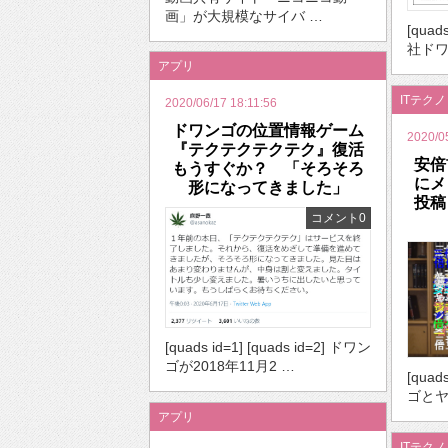
画」が大規模なサイバ …
[quad
社ドワ
アプリ
ITテク
2020/06/17 18:11:56
ドワンゴの位置情報ゲーム
2020/0
『テクテクテクテク』復活
安倍
もうすぐか？ 「そろそろ
にメ
形になってきました」
投稿
コメント0
[quads id=1] [quads id=2] ドワン
ゴが2018年11月2 …
[quad
ゴとヤ
アプリ
ITテク