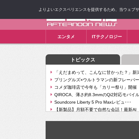
よりよいエクスペリエンスを提供するため、当ウェブサイト
ゴゴ通信
エンタメ
ITテクノロジー
トピックス
「えだまめって、こんなに甘かった？」新潟
プリングルズ×ウルトラマンの新フレーバー
コメダ珈琲店で今年も「カリー祭り」開催 
QIROCA、薄さ約8.3mmのQi2対応モバイ
Soundcore Liberty 5 Pro Maxレビュ･･･
【新製品】月額不要で自然な会話！最新AI（GPT
【次世代の没入感と生産性】VITURE Luma Ul
Geminiが音楽生成「Create music」機能提
挫折率8割の壁をAIで突破。ジャストシステ