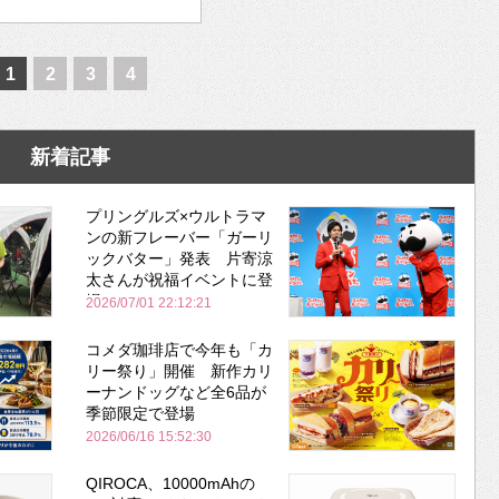
1
2
3
4
新着記事
プリングルズ×ウルトラマ
ンの新フレーバー「ガーリ
ックバター」発表 片寄涼
太さんが祝福イベントに登
場
2026/07/01 22:12:21
コメダ珈琲店で今年も「カ
リー祭り」開催 新作カリ
ーナンドッグなど全6品が
季節限定で登場
2026/06/16 15:52:30
QIROCA、10000mAhの