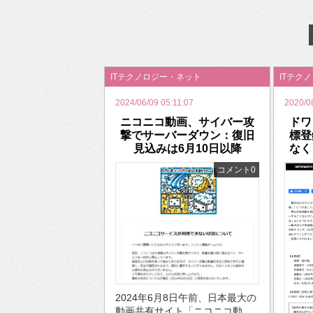
2026年のバレンタインは「自分で作って、想
ITテクノロジー・ネット
ITテク
2024/06/09 05:11:07
2020/0
ニコニコ動画、サイバー攻
ドワ
撃でサーバーダウン：復旧
標登
見込みは6月10日以降
なく
コメント0
2024年6月8日午前、日本最大の
動画共有サイト「ニコニコ動