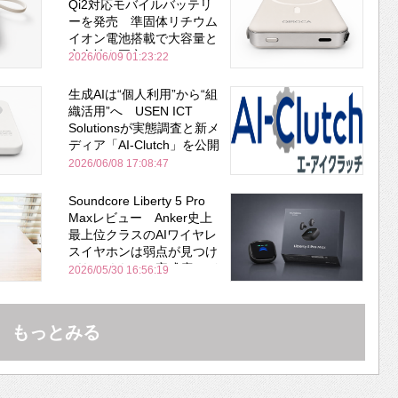
Qi2対応モバイルバッテリ
ーを発売 準固体リチウム
イオン電池搭載で大容量と
安全性を両立
2026/06/09 01:23:22
生成AIは“個人利用”から“組
織活用”へ USEN ICT
Solutionsが実態調査と新メ
ディア「AI-Clutch」を公開
2026/06/08 17:08:47
Soundcore Liberty 5 Pro
Maxレビュー Anker史上
最上位クラスのAIワイヤレ
スイヤホンは弱点が見つけ
づらいくらいの完成度にび
2026/05/30 16:56:19
びった ノイキャン性能は
Bose並み
もっとみる