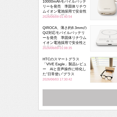
10000mAhモバイルバッテ
リーを発売 準固体リチウ
ムイオン電池採用で安全性
と携帯性を両立
2026/06/09 01:40:54
QIROCA、薄さ約8.3mmの
Qi2対応モバイルバッテリ
ーを発売 準固体リチウム
イオン電池採用で安全性と
携帯性を両立
2026/06/09 01:08:35
HTCのスマートグラス
「VIVE Eagle」製品レビュ
ー AIと音声操作に特化し
た“日常使い”グラス
2026/06/03 17:30:42