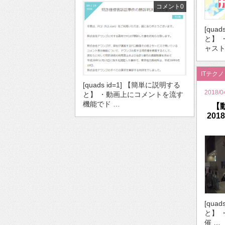
コメント0
[qua
と】 
ャスト
ITテク
[quads id=1] 【簡単に説明する
2018/0
と】 ・動画上にコメントを流す
機能でド …
【
20
[qua
と】 
催 …