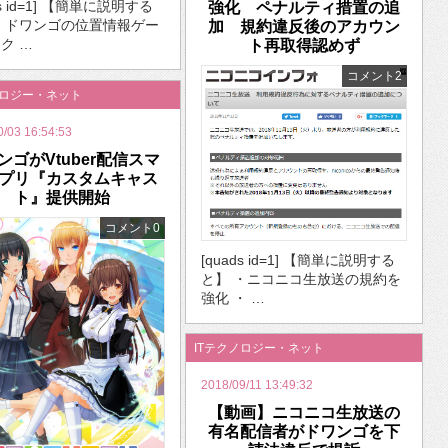
ds id=1] 【簡単に説明する
強化 ペナルティ措置の追
・ドワンゴの位置情報ゲー
加 規約違反後のアカウン
ク …
ト再取得認めず
コメント2
ノロジー・ネット
0/03 16:54:53
ンゴがVtuber配信スマ
プリ『カスタムキャス
ト』提供開始
コメント0
[quads id=1] 【簡単に説明する
と】 ・ニコニコ生放送の規約を
強化 ・ …
ITテクノロジー・ネット
2018/09/11 13:49:32
【動画】ニコニコ生放送の
有名配信者がドワンゴを下