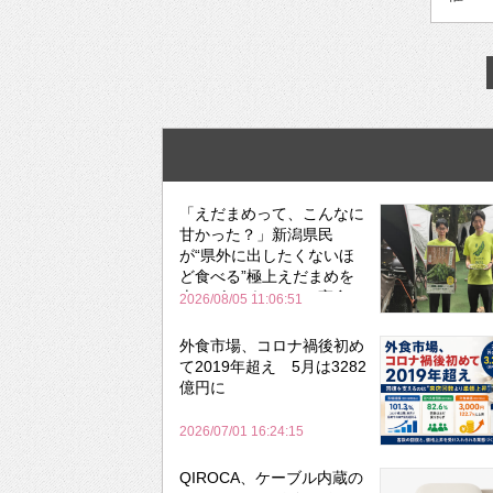
「えだまめって、こんなに
甘かった？」新潟県民
が“県外に出したくないほ
ど食べる”極上えだまめを
森のビアガーデンで実食
2026/08/05 11:06:51
外食市場、コロナ禍後初め
て2019年超え 5月は3282
億円に
2026/07/01 16:24:15
QIROCA、ケーブル内蔵の