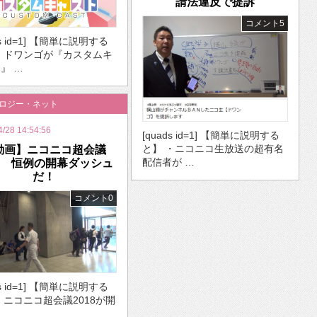
請法違反で提訴
コメント5
ds id=1] 【簡単に説明する
・ドワンゴが『カスタムキ
』 …
ノロジー・ネット
4/28 14:54:56
[quads id=1] 【簡単に説明する
と】 ・ニコニコ生放送の超有名
動画】ニコニコ超会議
配信者が …
18 恒例の開幕ダッシュ
だ！
コメント0
ds id=1] 【簡単に説明する
・ニコニコ超会議2018が開