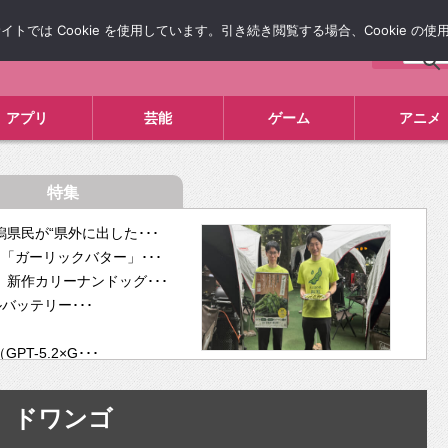
では Cookie を使用しています。引き続き閲覧する場合、Cookie の
について
広告掲載について
お問い合わせ
タレコミ
アプリ
芸能
ゲーム
アニメ
特集
県民が“県外に出した･･･
「ガーリックバター」･･･
新作カリーナンドッグ･･･
ルバッテリー･･･
-5.2×G･･･
tra･･･
供開･･･
ドワンゴ
ム、”自分が今話し･･･