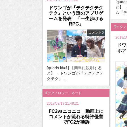
2018/11/11 22:35:00
[qua
と】 
ドワンゴが『テクテクテク
ム『テ
テク』という謎のアプリゲ
ームを発表 「一生歩ける
RPG」
ITテク
コメント0
2018/1
ドワ
ホア
[quads id=1] 【簡単に説明する
と】 ・ドワンゴが『テクテクテ
クテク』 …
ITテクノロジー・ネット
2018/09/19 21:48:21
FC2vsニコニコ 動画上に
コメントが流れる特許侵害
でFC2が勝訴