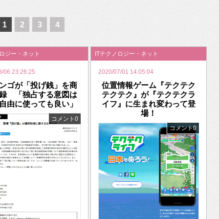
いを渡す」 TE･･･
1
2
3
4
ノロジー・ネット
ITテクノロジー・ネット
8/06 23:26:25
2020/07/01 14:05:04
ンゴが「投げ銭」を商
位置情報ゲーム『テクテク
録 「独占する意図は
テクテク』が『テクテクラ
自由に使っても良い」
イフ』に生まれ変わって登
場！
コメント0
コメント0