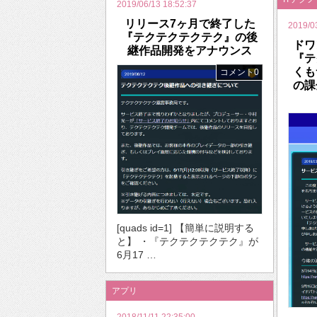
2019/06/13 18:52:37
リリース7ヶ月で終了した
2019/0
『テクテクテクテク』の後
ドワ
継作品開発をアナウンス
『テ
くも
コメント0
の課
[quads id=1] 【簡単に説明する
と】 ・『テクテクテクテク』が
6月17 …
アプリ