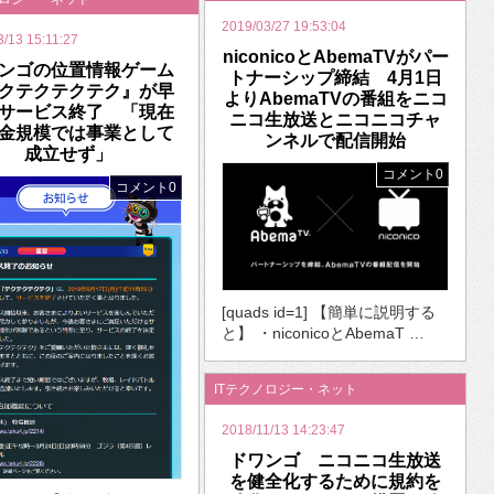
2019/03/27 19:53:04
3/13 15:11:27
niconicoとAbemaTVがパー
ンゴの位置情報ゲーム
トナーシップ締結 4月1日
クテクテクテク』が早
よりAbemaTVの番組をニコ
サービス終了 「現在
ニコ生放送とニコニコチャ
金規模では事業として
ンネルで配信開始
成立せず」
コメント0
コメント0
[quads id=1] 【簡単に説明する
と】 ・niconicoとAbemaT …
ITテクノロジー・ネット
2018/11/13 14:23:47
ドワンゴ ニコニコ生放送
を健全化するために規約を