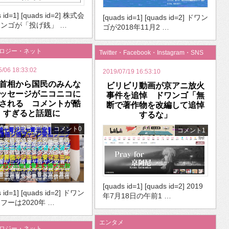
s id=1] [quads id=2] 株式会
[quads id=1] [quads id=2] ドワン
ンゴが「投げ銭」 …
ゴが2018年11月2 …
ノロジー・ネット
Twitter・Facebook・Instagram・SNS
5/06 18:33:02
2019/07/19 16:53:10
首相から国民のみんな
ビリビリ動画が京アニ放火
ッセージがニコニコに
事件を追悼 ドワンゴ「無
される コメントが酷
断で著作物を改編して追悼
すぎると話題に
するな」
コメント0
コメント1
[quads id=1] [quads id=2] 2019
s id=1] [quads id=2] ドワン
年7月18日の午前1 …
フーは2020年 …
エンタメ
ノロジー・ネット